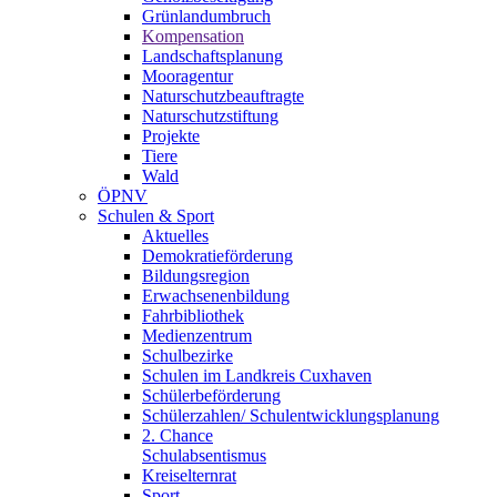
Grünlandumbruch
Kompensation
Landschaftsplanung
Mooragentur
Naturschutzbeauftragte
Naturschutzstiftung
Projekte
Tiere
Wald
ÖPNV
Schulen & Sport
Aktuelles
Demokratieförderung
Bildungsregion
Erwachsenenbildung
Fahrbibliothek
Medienzentrum
Schulbezirke
Schulen im Landkreis Cuxhaven
Schülerbeförderung
Schülerzahlen/ Schulentwicklungsplanung
2. Chance
Schulabsentismus
Kreiselternrat
Sport