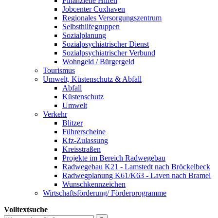
Finanzielle Hilfen
Jobcenter Cuxhaven
Regionales Versorgungszentrum
Selbsthilfegruppen
Sozialplanung
Sozialpsychiatrischer Dienst
Sozialpsychiatrischer Verbund
Wohngeld / Bürgergeld
Tourismus
Umwelt, Küstenschutz & Abfall
Abfall
Küstenschutz
Umwelt
Verkehr
Blitzer
Führerscheine
Kfz-Zulassung
Kreisstraßen
Projekte im Bereich Radwegebau
Radwegebau K21 - Lamstedt nach Bröckelbeck
Radwegplanung K61/K63 - Laven nach Bramel
Wunschkennzeichen
Wirtschaftsförderung/ Förderprogramme
Volltextsuche