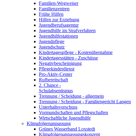
Familien-Wegweiser
Familienzentren
Frühe Hilfen
Hilfen zur Erziehung
Jugendberufsagentur
Jugendhilfe im Strafverfahren
Jugendhilfestationen
Jugendpflege
Jugendschutz
Kindertagespflege - Kostenübernahme
Kindertagesstätten - Zuschüsse
Negativbescheinigung
Pflegekinderdienst
Pro-Aktiv-Center
Rufbereitschaft
2. Chance -
Schulabsentismus
Trennung / Scheidung - allgemein
Trennung / Scheidung - Familiengericht Langen
Unterhaltsvorschuss
Vormundschaften und Pflegschaften
Wirtschaftliche Jugendhilfe
Klimafolgenanpassung
Grünes Wasserband Loxstedt
Klimafolgenanpassungskonzept