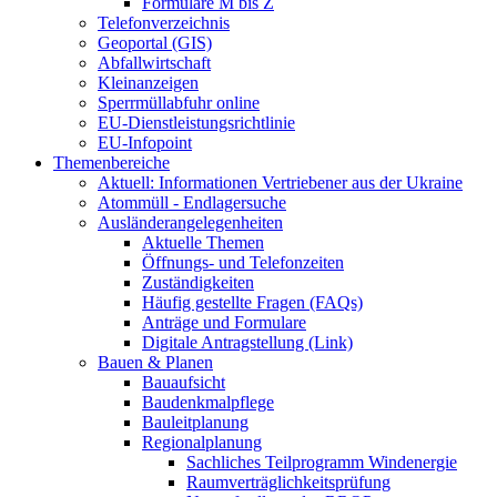
Formulare M bis Z
Telefonverzeichnis
Geoportal (GIS)
Abfallwirtschaft
Kleinanzeigen
Sperrmüllabfuhr online
EU-Dienstleistungsrichtlinie
EU-Infopoint
Themenbereiche
Aktuell: Informationen Vertriebener aus der Ukraine
Atommüll - Endlagersuche
Ausländerangelegenheiten
Aktuelle Themen
Öffnungs- und Telefonzeiten
Zuständigkeiten
Häufig gestellte Fragen (FAQs)
Anträge und Formulare
Digitale Antragstellung (Link)
Bauen & Planen
Bauaufsicht
Baudenkmalpflege
Bauleitplanung
Regionalplanung
Sachliches Teilprogramm Windenergie
Raumverträglichkeitsprüfung