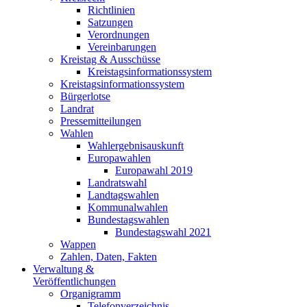
Richtlinien
Satzungen
Verordnungen
Vereinbarungen
Kreistag & Ausschüsse
Kreistagsinformationssystem
Kreistagsinformationssystem
Bürgerlotse
Landrat
Pressemitteilungen
Wahlen
Wahlergebnisauskunft
Europawahlen
Europawahl 2019
Landratswahl
Landtagswahlen
Kommunalwahlen
Bundestagswahlen
Bundestagswahl 2021
Wappen
Zahlen, Daten, Fakten
Verwaltung &
Veröffentlichungen
Organigramm
Telefonverzeichnis