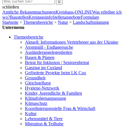
schließen
Amtliche Bekanntmachungen
Kreishaus-ONLINE
Was erledige ich
wo?
Baustellen
Kreistagsinfo
Stellenangebote
Formulare
Startseite
>
Themenbereiche
>
Natur
>
Landschaftsplanung
Untermenu
Themenbereiche
Aktuell: Informationen Vertriebener aus der Ukraine
Atommüll - Endlagersuche
Ausländerangelegenheiten
Bauen & Planen
Beirat für Inklusion / Seniorenbeirat
Ganztag im Cuxland
Geförderte Projekte beim LK Cux
Gesundheit
Gleichstellung
Hygiene-Netzwerk
Kinder, Jugendliche & Familien
Klimafolgenanpassung
Klimaschutz
Koordinierungsstelle Frau & Wirtschaft
Kultur
Lebensmittel & Tiere
Migration & Teilhabe