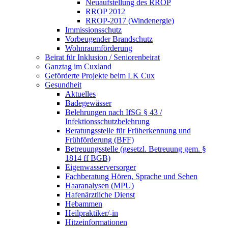
Neuaufstellung des RROP
RROP 2012
RROP-2017 (Windenergie)
Immissionsschutz
Vorbeugender Brandschutz
Wohnraumförderung
Beirat für Inklusion / Seniorenbeirat
Ganztag im Cuxland
Geförderte Projekte beim LK Cux
Gesundheit
Aktuelles
Badegewässer
Belehrungen nach IfSG § 43 /
Infektionsschutzbelehrung
Beratungsstelle für Früherkennung und
Frühförderung (BFF)
Betreuungsstelle (gesetzl. Betreuung gem. §
1814 ff BGB)
Eigenwasserversorger
Fachberatung Hören, Sprache und Sehen
Haaranalysen (MPU)
Hafenärztliche Dienst
Hebammen
Heilpraktiker/-in
Hitzeinformationen