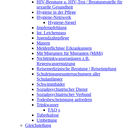
HIV-Beratung u. HIV-Test / Beratungsstelle für
sexuelle Gesundheit
Hygiene in der Pflege
Hygiene-Netzwerk
Hygiene-Siegel
Impfempfehlung
Int. Leichenpass
Jugendzahnpflege
Masern
Meldepflichtige Erkrankungen
Mit Migranten für Migranten (MiMi)
Nichttrinkwasseranlagen z.B.
Regenwassernutzung
Reisemedizinische Beratung / Reiseimpfung
Schuleingangsuntersuchungen aller
Schulanfänger
Schwimmbäder
Sozialpsychiatrischer Dienst
Sozialpsychiatrischer Verbund
Todesbescheinigung anfordern
Trinkwasser
FAQ s
Tuberkulose
Umbettung
Gleichstellung