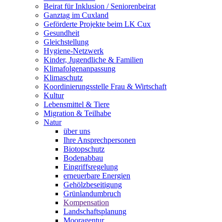
Beirat für Inklusion / Seniorenbeirat
Ganztag im Cuxland
Geförderte Projekte beim LK Cux
Gesundheit
Gleichstellung
Hygiene-Netzwerk
Kinder, Jugendliche & Familien
Klimafolgenanpassung
Klimaschutz
Koordinierungsstelle Frau & Wirtschaft
Kultur
Lebensmittel & Tiere
Migration & Teilhabe
Natur
über uns
Ihre Ansprechpersonen
Biotopschutz
Bodenabbau
Eingriffsregelung
erneuerbare Energien
Gehölzbeseitigung
Grünlandumbruch
Kompensation
Landschaftsplanung
Mooragentur