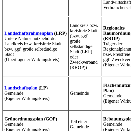
Landwirtschaf
Verbrauchersc
Landkreis bzw.
Regionales
kreisfreie Stadt
Landschaftsrahmenplan
(LRP)
Raumordnun
(bzw. ggf.
Untere Naturschutzbehörde:
(RROP)
große
Landkreis bzw. kreisfreie Stadt
Träger der
selbständige
bzw. ggf. große selbständige
Regionalplanu
Stadt (LRP)
Stadt
bzw. kreisfreie
oder
(Übertragener Wirkungskreis)
ggf. Zweckver
Zweckverband
(Eigener Wirku
(RROP))
Flächennutzu
Landschaftsplan
(LP)
Plan)
Gemeinde
Gemeinde
Gemeinde
(Eigener Wirkungskreis)
(Eigener Wirku
Grünordnungsplan (GOP)
Bebauungspla
Teil einer
Gemeinde
Gemeinde
Gemeinde
(Eigener Wirkungskreis)
(Eigener Wirku