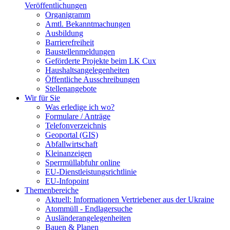
Veröffentlichungen
Organigramm
Amtl. Bekanntmachungen
Ausbildung
Barrierefreiheit
Baustellenmeldungen
Geförderte Projekte beim LK Cux
Haushaltsangelegenheiten
Öffentliche Ausschreibungen
Stellenangebote
Wir für Sie
Was erledige ich wo?
Formulare / Anträge
Telefonverzeichnis
Geoportal (GIS)
Abfallwirtschaft
Kleinanzeigen
Sperrmüllabfuhr online
EU-Dienstleistungsrichtlinie
EU-Infopoint
Themenbereiche
Aktuell: Informationen Vertriebener aus der Ukraine
Atommüll - Endlagersuche
Ausländerangelegenheiten
Bauen & Planen