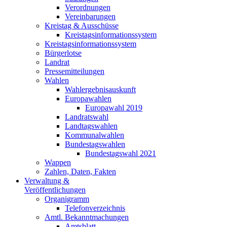
Verordnungen
Vereinbarungen
Kreistag & Ausschüsse
Kreistagsinformationssystem
Kreistagsinformationssystem
Bürgerlotse
Landrat
Pressemitteilungen
Wahlen
Wahlergebnisauskunft
Europawahlen
Europawahl 2019
Landratswahl
Landtagswahlen
Kommunalwahlen
Bundestagswahlen
Bundestagswahl 2021
Wappen
Zahlen, Daten, Fakten
Verwaltung &
Veröffentlichungen
Organigramm
Telefonverzeichnis
Amtl. Bekanntmachungen
Amtsblatt