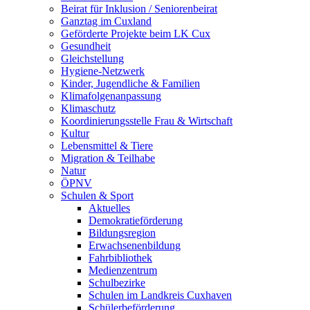
Beirat für Inklusion / Seniorenbeirat
Ganztag im Cuxland
Geförderte Projekte beim LK Cux
Gesundheit
Gleichstellung
Hygiene-Netzwerk
Kinder, Jugendliche & Familien
Klimafolgenanpassung
Klimaschutz
Koordinierungsstelle Frau & Wirtschaft
Kultur
Lebensmittel & Tiere
Migration & Teilhabe
Natur
ÖPNV
Schulen & Sport
Aktuelles
Demokratieförderung
Bildungsregion
Erwachsenenbildung
Fahrbibliothek
Medienzentrum
Schulbezirke
Schulen im Landkreis Cuxhaven
Schülerbeförderung