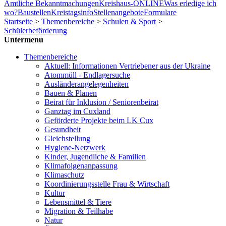
Amtliche Bekanntmachungen
Kreishaus-ONLINE
Was erledige ich
wo?
Baustellen
Kreistagsinfo
Stellenangebote
Formulare
Startseite
>
Themenbereiche
>
Schulen & Sport
>
Schülerbeförderung
Untermenu
Themenbereiche
Aktuell: Informationen Vertriebener aus der Ukraine
Atommüll - Endlagersuche
Ausländerangelegenheiten
Bauen & Planen
Beirat für Inklusion / Seniorenbeirat
Ganztag im Cuxland
Geförderte Projekte beim LK Cux
Gesundheit
Gleichstellung
Hygiene-Netzwerk
Kinder, Jugendliche & Familien
Klimafolgenanpassung
Klimaschutz
Koordinierungsstelle Frau & Wirtschaft
Kultur
Lebensmittel & Tiere
Migration & Teilhabe
Natur