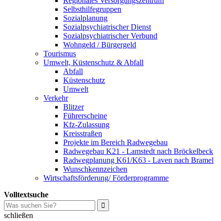
Regionales Versorgungszentrum
Selbsthilfegruppen
Sozialplanung
Sozialpsychiatrischer Dienst
Sozialpsychiatrischer Verbund
Wohngeld / Bürgergeld
Tourismus
Umwelt, Küstenschutz & Abfall
Abfall
Küstenschutz
Umwelt
Verkehr
Blitzer
Führerscheine
Kfz-Zulassung
Kreisstraßen
Projekte im Bereich Radwegebau
Radwegebau K21 - Lamstedt nach Bröckelbeck
Radwegplanung K61/K63 - Laven nach Bramel
Wunschkennzeichen
Wirtschaftsförderung/ Förderprogramme
Volltextsuche
schließen