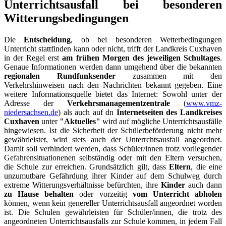
Unterrichtsausfall bei besonderen
Witterungsbedingungen
Die
Entscheidung
, ob bei besonderen Wetterbedingungen
Unterricht stattfinden kann oder nicht, trifft der Landkreis Cuxhaven
in der Regel erst
am frühen Morgen des jeweiligen Schultages
.
Genaue Informationen werden dann umgehend über die bekannten
regionalen Rundfunksender
zusammen mit den
Verkehrshinweisen nach den Nachrichten bekannt gegeben. Eine
weitere Informationsquelle bietet das Internet: Sowohl unter der
Adresse der
Verkehrsmanagementzentrale
(
www.vmz-
niedersachsen.de
) als auch auf dn
Internetseiten des Landkreises
Cuxhaven
unter
"Aktuelles"
wird auf mögliche Unterrichtsausfälle
hingewiesen. Ist die Sicherheit der Schülerbeförderung nicht mehr
gewährleistet, wird stets auch der Unterrchtsausfall angeordnet.
Damit soll verhindert werden, dass Schüler/innen trotz vorliegender
Gefahrensituationenen selbständig oder mit den Eltern versuchen,
die Schule zur erreichen. Grundsätzlich gilt, dass
Eltern
, die eine
unzumutbare Gefährdung ihrer Kinder auf dem Schulweg durch
extreme Witterungsverhältnisse befürchten, ihre
Kinder
auch dann
zu Hause behalten
oder vorzeitig
vom Unterricht abholen
können, wenn kein genereller Unterrichtsausfall angeordnet worden
ist. Die Schulen gewährleisten für Schüler/innen, die trotz des
angeordneten Unterrichtsausfalls zur Schule kommen, in jedem Fall