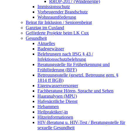
RROP-2017 (Windenergie)
Immissionsschutz
Vorbeugender Brandschutz
Wohnraumförderung
Beirat für Inklusion / Seniorenbeirat
Ganztag im Cuxland
Geförderte Projekte beim LK Cux
Gesundheit
Aktuelles
Badegewässer
Belehrungen nach IfSG § 43 /
Infektionsschutzbelehrung
Beratungsstelle für Früherkennung und
Frühförderung (BFF)
Betreuungsstelle (gesetzl. Betreuung gem. §
1814 ff BGB)
Eigenwasserversorger
Fachberatung Hören, Sprache und Sehen
Haaranalysen (MPU)
Hafenärztliche Dienst
Hebammen
Heilpraktiker/-in
Hitzeinformationen
HIV-Beratung u. HIV-Test / Beratungsstelle für
sexuelle Gesundheit