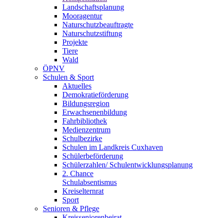
Landschaftsplanung
Mooragentur
Naturschutzbeauftragte
Naturschutzstiftung
Projekte
Tiere
Wald
ÖPNV
Schulen & Sport
Aktuelles
Demokratieförderung
Bildungsregion
Erwachsenenbildung
Fahrbibliothek
Medienzentrum
Schulbezirke
Schulen im Landkreis Cuxhaven
Schülerbeförderung
Schülerzahlen/ Schulentwicklungsplanung
2. Chance
Schulabsentismus
Kreiselternrat
Sport
Senioren & Pflege
Kreisseniorenbeirat