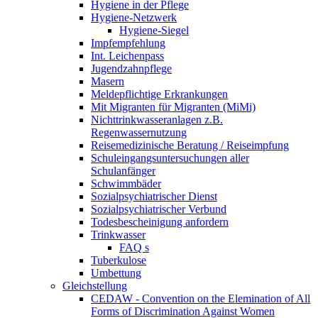
Hygiene in der Pflege
Hygiene-Netzwerk
Hygiene-Siegel
Impfempfehlung
Int. Leichenpass
Jugendzahnpflege
Masern
Meldepflichtige Erkrankungen
Mit Migranten für Migranten (MiMi)
Nichttrinkwasseranlagen z.B.
Regenwassernutzung
Reisemedizinische Beratung / Reiseimpfung
Schuleingangsuntersuchungen aller
Schulanfänger
Schwimmbäder
Sozialpsychiatrischer Dienst
Sozialpsychiatrischer Verbund
Todesbescheinigung anfordern
Trinkwasser
FAQ s
Tuberkulose
Umbettung
Gleichstellung
CEDAW - Convention on the Elemination of All
Forms of Discrimination Against Women