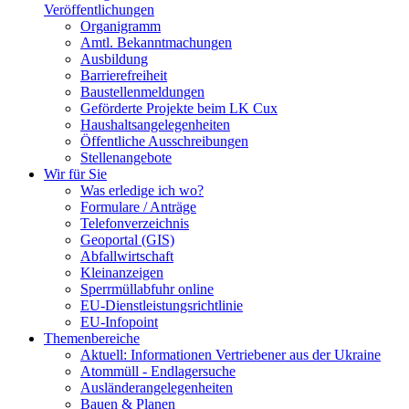
Veröffentlichungen
Organigramm
Amtl. Bekanntmachungen
Ausbildung
Barrierefreiheit
Baustellenmeldungen
Geförderte Projekte beim LK Cux
Haushaltsangelegenheiten
Öffentliche Ausschreibungen
Stellenangebote
Wir für Sie
Was erledige ich wo?
Formulare / Anträge
Telefonverzeichnis
Geoportal (GIS)
Abfallwirtschaft
Kleinanzeigen
Sperrmüllabfuhr online
EU-Dienstleistungsrichtlinie
EU-Infopoint
Themenbereiche
Aktuell: Informationen Vertriebener aus der Ukraine
Atommüll - Endlagersuche
Ausländerangelegenheiten
Bauen & Planen