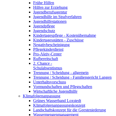
Frühe Hilfen
Hilfen zur Erziehung
Jugendberufsagentur
Jugendhilfe im Strafverfahren
Jugendhilfestationen
Jugendpflege
Jugendschutz
Kindertagespflege - Kostenübernahme
Kindertagesstätten - Zuschüsse
Negativbescheinigung
Pflegekinderdienst
Pro-Aktiv-Center
Rufbereitschaft
2. Chance -
Schulabsentismus
Trennung / Scheidung - allgemein
Trennung / Scheidung - Familiengericht Langen
Unterhaltsvorschuss
Vormundschaften und Pflegschaften
Wirtschaftliche Jugendhilfe
Klimafolgenanpassung
Grünes Wasserband Loxstedt
Klimafolgenanpassungskonzept
Landschaftskonzept für die Geesteniederung
Wassermengenmanagement