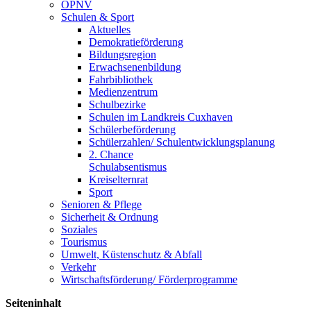
ÖPNV
Schulen & Sport
Aktuelles
Demokratieförderung
Bildungsregion
Erwachsenenbildung
Fahrbibliothek
Medienzentrum
Schulbezirke
Schulen im Landkreis Cuxhaven
Schülerbeförderung
Schülerzahlen/ Schulentwicklungsplanung
2. Chance
Schulabsentismus
Kreiselternrat
Sport
Senioren & Pflege
Sicherheit & Ordnung
Soziales
Tourismus
Umwelt, Küstenschutz & Abfall
Verkehr
Wirtschaftsförderung/ Förderprogramme
Seiteninhalt