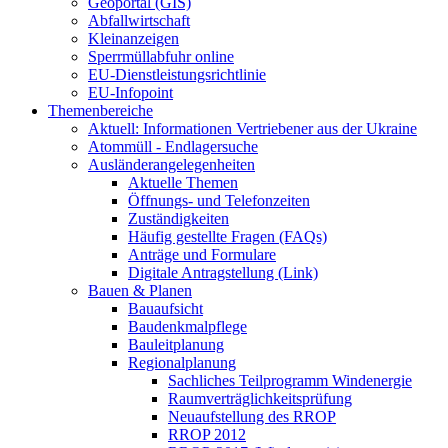
Geoportal (GIS)
Abfallwirtschaft
Kleinanzeigen
Sperrmüllabfuhr online
EU-Dienstleistungsrichtlinie
EU-Infopoint
Themenbereiche
Aktuell: Informationen Vertriebener aus der Ukraine
Atommüll - Endlagersuche
Ausländerangelegenheiten
Aktuelle Themen
Öffnungs- und Telefonzeiten
Zuständigkeiten
Häufig gestellte Fragen (FAQs)
Anträge und Formulare
Digitale Antragstellung (Link)
Bauen & Planen
Bauaufsicht
Baudenkmalpflege
Bauleitplanung
Regionalplanung
Sachliches Teilprogramm Windenergie
Raumverträglichkeitsprüfung
Neuaufstellung des RROP
RROP 2012