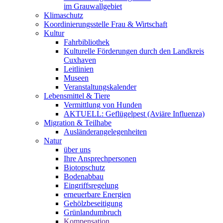
im Grauwallgebiet
Klimaschutz
Koordinierungsstelle Frau & Wirtschaft
Kultur
Fahrbibliothek
Kulturelle Förderungen durch den Landkreis
Cuxhaven
Leitlinien
Museen
Veranstaltungskalender
Lebensmittel & Tiere
Vermittlung von Hunden
AKTUELL: Geflügelpest (Aviäre Influenza)
Migration & Teilhabe
Ausländerangelegenheiten
Natur
über uns
Ihre Ansprechpersonen
Biotopschutz
Bodenabbau
Eingriffsregelung
erneuerbare Energien
Gehölzbeseitigung
Grünlandumbruch
Kompensation