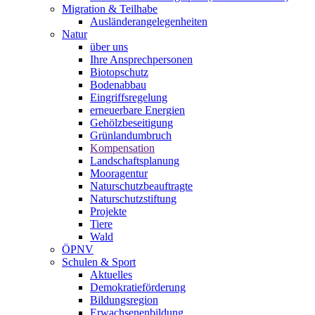
Migration & Teilhabe
Ausländerangelegenheiten
Natur
über uns
Ihre Ansprechpersonen
Biotopschutz
Bodenabbau
Eingriffsregelung
erneuerbare Energien
Gehölzbeseitigung
Grünlandumbruch
Kompensation
Landschaftsplanung
Mooragentur
Naturschutzbeauftragte
Naturschutzstiftung
Projekte
Tiere
Wald
ÖPNV
Schulen & Sport
Aktuelles
Demokratieförderung
Bildungsregion
Erwachsenenbildung