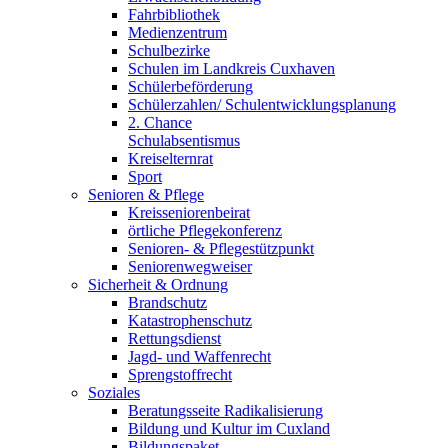
Fahrbibliothek
Medienzentrum
Schulbezirke
Schulen im Landkreis Cuxhaven
Schülerbeförderung
Schülerzahlen/ Schulentwicklungsplanung
2. Chance
Schulabsentismus
Kreiselternrat
Sport
Senioren & Pflege
Kreisseniorenbeirat
örtliche Pflegekonferenz
Senioren- & Pflegestützpunkt
Seniorenwegweiser
Sicherheit & Ordnung
Brandschutz
Katastrophenschutz
Rettungsdienst
Jagd- und Waffenrecht
Sprengstoffrecht
Soziales
Beratungsseite Radikalisierung
Bildung und Kultur im Cuxland
Bildungspaket