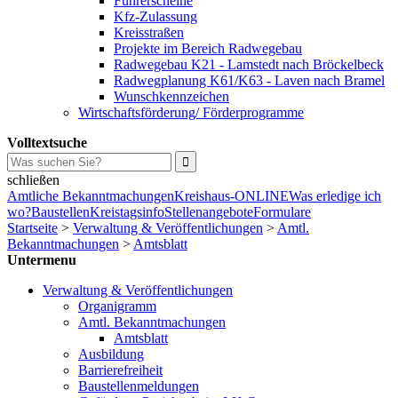
Führerscheine
Kfz-Zulassung
Kreisstraßen
Projekte im Bereich Radwegebau
Radwegebau K21 - Lamstedt nach Bröckelbeck
Radwegplanung K61/K63 - Laven nach Bramel
Wunschkennzeichen
Wirtschaftsförderung/ Förderprogramme
Volltextsuche
schließen
Amtliche Bekanntmachungen
Kreishaus-ONLINE
Was erledige ich
wo?
Baustellen
Kreistagsinfo
Stellenangebote
Formulare
Startseite
>
Verwaltung & Veröffentlichungen
>
Amtl.
Bekanntmachungen
>
Amtsblatt
Untermenu
Verwaltung & Veröffentlichungen
Organigramm
Amtl. Bekanntmachungen
Amtsblatt
Ausbildung
Barrierefreiheit
Baustellenmeldungen