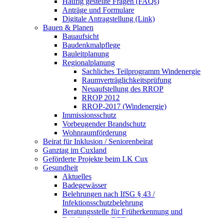
Häufig gestellte Fragen (FAQs)
Anträge und Formulare
Digitale Antragstellung (Link)
Bauen & Planen
Bauaufsicht
Baudenkmalpflege
Bauleitplanung
Regionalplanung
Sachliches Teilprogramm Windenergie
Raumverträglichkeitsprüfung
Neuaufstellung des RROP
RROP 2012
RROP-2017 (Windenergie)
Immissionsschutz
Vorbeugender Brandschutz
Wohnraumförderung
Beirat für Inklusion / Seniorenbeirat
Ganztag im Cuxland
Geförderte Projekte beim LK Cux
Gesundheit
Aktuelles
Badegewässer
Belehrungen nach IfSG § 43 /
Infektionsschutzbelehrung
Beratungsstelle für Früherkennung und