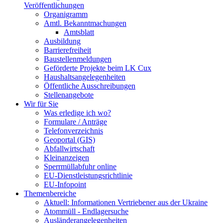
Veröffentlichungen
Organigramm
Amtl. Bekanntmachungen
Amtsblatt
Ausbildung
Barrierefreiheit
Baustellenmeldungen
Geförderte Projekte beim LK Cux
Haushaltsangelegenheiten
Öffentliche Ausschreibungen
Stellenangebote
Wir für Sie
Was erledige ich wo?
Formulare / Anträge
Telefonverzeichnis
Geoportal (GIS)
Abfallwirtschaft
Kleinanzeigen
Sperrmüllabfuhr online
EU-Dienstleistungsrichtlinie
EU-Infopoint
Themenbereiche
Aktuell: Informationen Vertriebener aus der Ukraine
Atommüll - Endlagersuche
Ausländerangelegenheiten