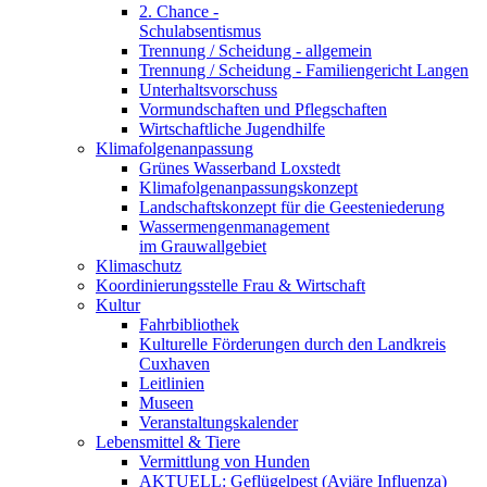
2. Chance -
Schulabsentismus
Trennung / Scheidung - allgemein
Trennung / Scheidung - Familiengericht Langen
Unterhaltsvorschuss
Vormundschaften und Pflegschaften
Wirtschaftliche Jugendhilfe
Klimafolgenanpassung
Grünes Wasserband Loxstedt
Klimafolgenanpassungskonzept
Landschaftskonzept für die Geesteniederung
Wassermengenmanagement
im Grauwallgebiet
Klimaschutz
Koordinierungsstelle Frau & Wirtschaft
Kultur
Fahrbibliothek
Kulturelle Förderungen durch den Landkreis
Cuxhaven
Leitlinien
Museen
Veranstaltungskalender
Lebensmittel & Tiere
Vermittlung von Hunden
AKTUELL: Geflügelpest (Aviäre Influenza)