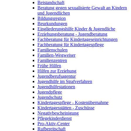
Beistandschaft
Beratung gegen sexualisierte Gewalt an Kindern
und Jugendlichen
Bildungsregion
Beurkundungen
Eingliederungshilfe Kinder & Jugendliche
Erziehungsberatung - Jugendberatung
Fachberatung für Kindertageseinrichtungen
Fachberatung für Kindertagespflege
Familienschulen
Familien-Wegweiser
Familienzentren
Frühe Hilfen
Hilfen zur Erziehung
Jugendberufsagentur
Jugendhilfe im Strafverfahren
Jugendhilfestationen
Jugendpflege
Jugendschutz
Kindertagespflege - Kostenübernahme
Kindertagesstätten - Zuschüsse
Negativbescheinigung
Pflegekinderdienst
Pro-Aktiv-Center
Rufbereitschaft