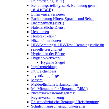
Frühförderung (BFF)
Betreuungsstelle (gesetzl. Betreuung gem. §
1814 ff BGB)
Eigenwasserversorger
Fachberatung Hören, Sprache und Sehen
Haaranalysen (MPU)
Hafenärztliche Dienst
Hebammen
Heilpraktiker/-in
Hitzeinformationen
HIV-Beratung u. HIV-Test / Beratungsstelle für
sexuelle Gesundheit
Hygiene in der Pflege
Hygiene-Netzwerk
Hygiene-Siegel
Impfempfehlung
Int. Leichenpass
Jugendzahnpflege
Masern
Meldepflichtige Erkrankungen
Mit Migranten für Migranten (MiMi)
Nichttrinkwasseranlagen z.B.
Regenwassernutzung
Reisemedizinische Beratung / Reiseimpfung
Schuleingangsuntersuchungen aller