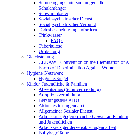
Schuleingangsuntersuchungen aller
Schulanfänger
Schwimmbäder
Sozialpsychiatrischer Dienst
Sozialpsychiatrischer Verbund
Todesbescheinigung anfordern
Trinkwasser
FAQ s
Tuberkulose
Umbettung
Gleichstellung
CEDAW - Convention on the Elemination of All
Forms of Discrimination Against Women
Hygiene-Netzwerk
Hygiene-Siegel
Kinder, Jugendliche & Familien
Absentismus (Schulvermeidung)
Adoptionsvermittlung
Beratungsstelle AHOI
Aktuelles im Jugendamt
Allgemeiner Sozialer Dienst
Arbeitskreis gegen sexuelle Gewalt an Kindern
und Jugendlichen
Arbeitskreis gendersensible Jugendarbeit
Babybegrüßung