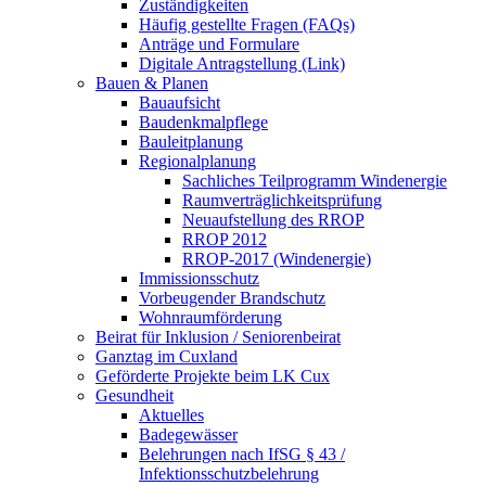
Zuständigkeiten
Häufig gestellte Fragen (FAQs)
Anträge und Formulare
Digitale Antragstellung (Link)
Bauen & Planen
Bauaufsicht
Baudenkmalpflege
Bauleitplanung
Regionalplanung
Sachliches Teilprogramm Windenergie
Raumverträglichkeitsprüfung
Neuaufstellung des RROP
RROP 2012
RROP-2017 (Windenergie)
Immissionsschutz
Vorbeugender Brandschutz
Wohnraumförderung
Beirat für Inklusion / Seniorenbeirat
Ganztag im Cuxland
Geförderte Projekte beim LK Cux
Gesundheit
Aktuelles
Badegewässer
Belehrungen nach IfSG § 43 /
Infektionsschutzbelehrung