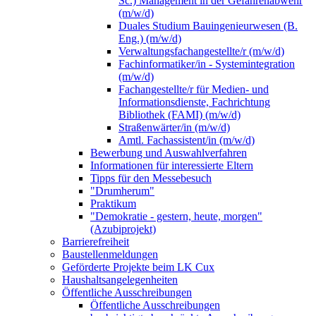
Sc.) Management in der Gefahrenabwehr
(m/w/d)
Duales Studium Bauingenieurwesen (B.
Eng.) (m/w/d)
Verwaltungsfachangestellte/r (m/w/d)
Fachinformatiker/in - Systemintegration
(m/w/d)
Fachangestellte/r für Medien- und
Informationsdienste, Fachrichtung
Bibliothek (FAMI) (m/w/d)
Straßenwärter/in (m/w/d)
Amtl. Fachassistent/in (m/w/d)
Bewerbung und Auswahlverfahren
Informationen für interessierte Eltern
Tipps für den Messebesuch
"Drumherum"
Praktikum
"Demokratie - gestern, heute, morgen"
(Azubiprojekt)
Barrierefreiheit
Baustellenmeldungen
Geförderte Projekte beim LK Cux
Haushaltsangelegenheiten
Öffentliche Ausschreibungen
Öffentliche Ausschreibungen