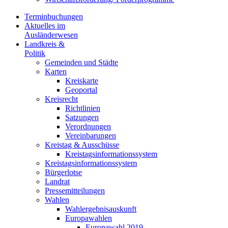
Terminbuchungen
Aktuelles im
Ausländerwesen
Landkreis &
Politik
Gemeinden und Städte
Karten
Kreiskarte
Geoportal
Kreisrecht
Richtlinien
Satzungen
Verordnungen
Vereinbarungen
Kreistag & Ausschüsse
Kreistagsinformationssystem
Kreistagsinformationssystem
Bürgerlotse
Landrat
Pressemitteilungen
Wahlen
Wahlergebnisauskunft
Europawahlen
Europawahl 2019