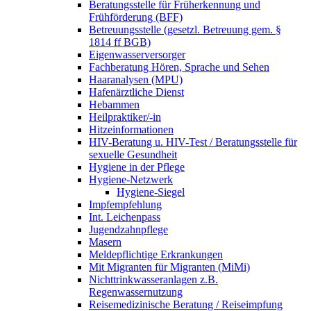
Beratungsstelle für Früherkennung und
Frühförderung (BFF)
Betreuungsstelle (gesetzl. Betreuung gem. §
1814 ff BGB)
Eigenwasserversorger
Fachberatung Hören, Sprache und Sehen
Haaranalysen (MPU)
Hafenärztliche Dienst
Hebammen
Heilpraktiker/-in
Hitzeinformationen
HIV-Beratung u. HIV-Test / Beratungsstelle für
sexuelle Gesundheit
Hygiene in der Pflege
Hygiene-Netzwerk
Hygiene-Siegel
Impfempfehlung
Int. Leichenpass
Jugendzahnpflege
Masern
Meldepflichtige Erkrankungen
Mit Migranten für Migranten (MiMi)
Nichttrinkwasseranlagen z.B.
Regenwassernutzung
Reisemedizinische Beratung / Reiseimpfung