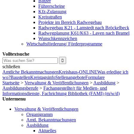
Blitzer
Führerscheine
Kfz-Zulassung
Kreisstraßen
Projekte im Bereich Radwegebau
Radwegebau K21 - Lamstedt nach Bröckelbeck
Radwegplanung K61/K63 - Laven nach Bramel
Wunschkennzeichen
Wirtschaftsförderung/ Förderprogramme
Volltextsuche
schließen
Amtliche Bekanntmachungen
Kreishaus-ONLINE
Was erledige ich
wo?
Baustellen
Kreistagsinfo
Stellenangebote
Formulare
Startseite
>
Verwaltung & Veröffentlichungen
>
Ausbildung
>
Ausbildungsberufe
>
Fachangestellte/r für Medien- und
Informationsdienste, Fachrichtung Bibliothek (FAMI) (m/w/d)
Untermenu
Verwaltung & Veröffentlichungen
Organigramm
Amtl. Bekanntmachungen
Ausbildung
Aktuelles