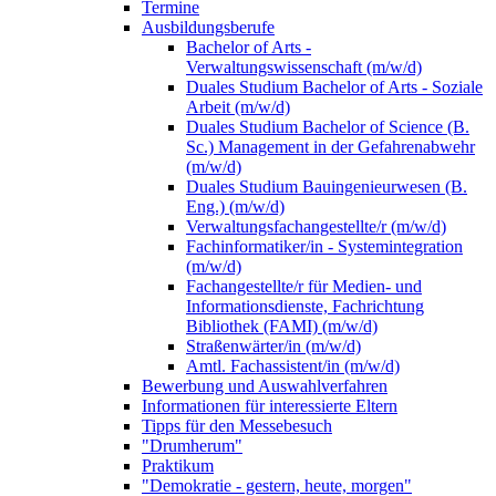
Termine
Ausbildungsberufe
Bachelor of Arts -
Verwaltungswissenschaft (m/w/d)
Duales Studium Bachelor of Arts - Soziale
Arbeit (m/w/d)
Duales Studium Bachelor of Science (B.
Sc.) Management in der Gefahrenabwehr
(m/w/d)
Duales Studium Bauingenieurwesen (B.
Eng.) (m/w/d)
Verwaltungsfachangestellte/r (m/w/d)
Fachinformatiker/in - Systemintegration
(m/w/d)
Fachangestellte/r für Medien- und
Informationsdienste, Fachrichtung
Bibliothek (FAMI) (m/w/d)
Straßenwärter/in (m/w/d)
Amtl. Fachassistent/in (m/w/d)
Bewerbung und Auswahlverfahren
Informationen für interessierte Eltern
Tipps für den Messebesuch
"Drumherum"
Praktikum
"Demokratie - gestern, heute, morgen"