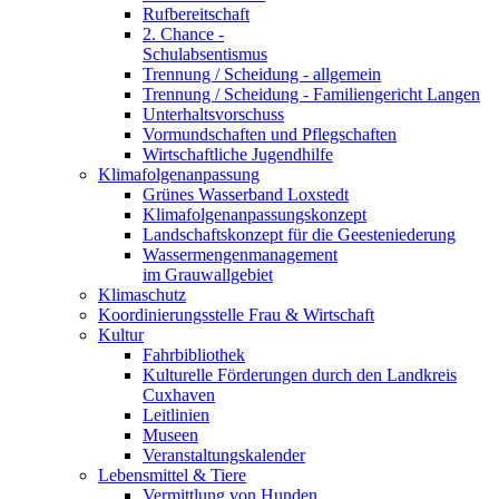
Rufbereitschaft
2. Chance -
Schulabsentismus
Trennung / Scheidung - allgemein
Trennung / Scheidung - Familiengericht Langen
Unterhaltsvorschuss
Vormundschaften und Pflegschaften
Wirtschaftliche Jugendhilfe
Klimafolgenanpassung
Grünes Wasserband Loxstedt
Klimafolgenanpassungskonzept
Landschaftskonzept für die Geesteniederung
Wassermengenmanagement
im Grauwallgebiet
Klimaschutz
Koordinierungsstelle Frau & Wirtschaft
Kultur
Fahrbibliothek
Kulturelle Förderungen durch den Landkreis
Cuxhaven
Leitlinien
Museen
Veranstaltungskalender
Lebensmittel & Tiere
Vermittlung von Hunden