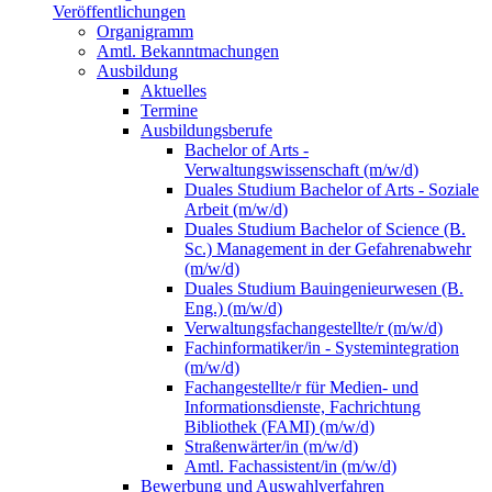
Veröffentlichungen
Organigramm
Amtl. Bekanntmachungen
Ausbildung
Aktuelles
Termine
Ausbildungsberufe
Bachelor of Arts -
Verwaltungswissenschaft (m/w/d)
Duales Studium Bachelor of Arts - Soziale
Arbeit (m/w/d)
Duales Studium Bachelor of Science (B.
Sc.) Management in der Gefahrenabwehr
(m/w/d)
Duales Studium Bauingenieurwesen (B.
Eng.) (m/w/d)
Verwaltungsfachangestellte/r (m/w/d)
Fachinformatiker/in - Systemintegration
(m/w/d)
Fachangestellte/r für Medien- und
Informationsdienste, Fachrichtung
Bibliothek (FAMI) (m/w/d)
Straßenwärter/in (m/w/d)
Amtl. Fachassistent/in (m/w/d)
Bewerbung und Auswahlverfahren