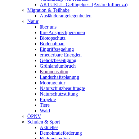
AKTUELL: Geflügelpest (Aviäre Influenza)
Migration & Teilhabe
Ausländerangelegenheiten
Natur
über uns
Ihre Ansprechpersonen
Biotopschutz
Bodenabbau
Eingriffsregelung
erneuerbare Energien
Gehölzbeseitigung
Grünlandumbruch
Kompensation
Landschaftsplanung
Mooragentur
Naturschutzbeauftragte
Naturschutzstiftung
Projekte
Tiere
Wald
ÖPNV
Schulen & Sport
Aktuelles
Demokratieförderung
Bildungsregion