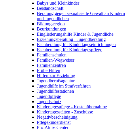
Babys und Kleinkinder
Beistandschaft
Beratung gegen sexualisierte Gewalt an Kindern
und Jugendlichen
Bildungsregion
Beurkundungen
Eingliederungshilfe Kinder & Jugendliche
Erziehungsberatung - Jugendberatung
Fachberatung für Kindertageseinrichtungen
Fachberatung für Kindertagespflege
Familienschulen
Familien-Wegweiser
Familienzentren
Frühe Hilfen
Hilfen zur Erziehung
Jugendberufsagentur
Jugendhilfe im Strafverfahren
Jugendhilfestationen
Jugendpflege
Jugendschutz
Kindertagespflege - Kostenübernahme
Kindertagesstätten - Zuschüsse
Negativbescheinigung
Pflegekinderdienst
Pro-Aktiv-Center