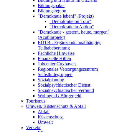
Bildung und Kultur im Cuxland
Bildungspaket
Bildungsregion
"Demokratie leben!" (Projekt)
"Demokratie on Tour"
"Demokratie in Aktion"
"Demokratie - gestern, heute, morgen"
(Azubiprojekt)
EUTB - Ergänzende unabhängige
Teilhabeberatung
Fachliche Hinweise
Finanzielle Hilfen
Jobcenter Cuxhaven
Regionales Versorgungszentrum
Selbsthilfegruppen
Sozialplanung
Sozialpsychiatrischer Dienst
Sozialpsychiatrischer Verbund
Wohngeld / Bürgergeld
Tourismus
Umwelt, Küstenschutz & Abfall
Abfall
Küstenschutz
Umwelt
Verkehr