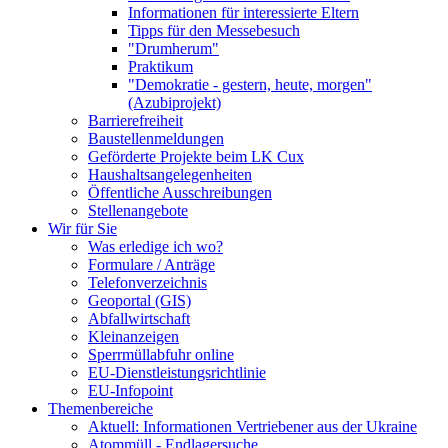
Informationen für interessierte Eltern
Tipps für den Messebesuch
"Drumherum"
Praktikum
"Demokratie - gestern, heute, morgen"
(Azubiprojekt)
Barrierefreiheit
Baustellenmeldungen
Geförderte Projekte beim LK Cux
Haushaltsangelegenheiten
Öffentliche Ausschreibungen
Stellenangebote
Wir für Sie
Was erledige ich wo?
Formulare / Anträge
Telefonverzeichnis
Geoportal (GIS)
Abfallwirtschaft
Kleinanzeigen
Sperrmüllabfuhr online
EU-Dienstleistungsrichtlinie
EU-Infopoint
Themenbereiche
Aktuell: Informationen Vertriebener aus der Ukraine
Atommüll - Endlagersuche