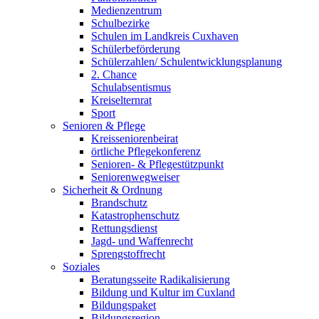
Medienzentrum
Schulbezirke
Schulen im Landkreis Cuxhaven
Schülerbeförderung
Schülerzahlen/ Schulentwicklungsplanung
2. Chance
Schulabsentismus
Kreiselternrat
Sport
Senioren & Pflege
Kreisseniorenbeirat
örtliche Pflegekonferenz
Senioren- & Pflegestützpunkt
Seniorenwegweiser
Sicherheit & Ordnung
Brandschutz
Katastrophenschutz
Rettungsdienst
Jagd- und Waffenrecht
Sprengstoffrecht
Soziales
Beratungsseite Radikalisierung
Bildung und Kultur im Cuxland
Bildungspaket
Bildungsregion