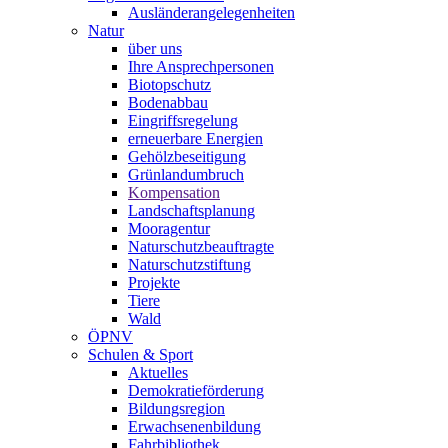
Ausländerangelegenheiten
Natur
über uns
Ihre Ansprechpersonen
Biotopschutz
Bodenabbau
Eingriffsregelung
erneuerbare Energien
Gehölzbeseitigung
Grünlandumbruch
Kompensation
Landschaftsplanung
Mooragentur
Naturschutzbeauftragte
Naturschutzstiftung
Projekte
Tiere
Wald
ÖPNV
Schulen & Sport
Aktuelles
Demokratieförderung
Bildungsregion
Erwachsenenbildung
Fahrbibliothek