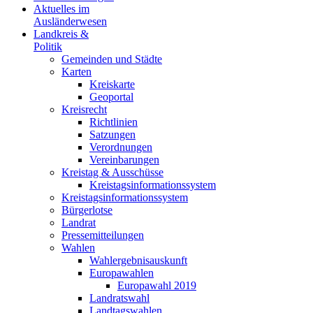
Aktuelles im
Ausländerwesen
Landkreis &
Politik
Gemeinden und Städte
Karten
Kreiskarte
Geoportal
Kreisrecht
Richtlinien
Satzungen
Verordnungen
Vereinbarungen
Kreistag & Ausschüsse
Kreistagsinformationssystem
Kreistagsinformationssystem
Bürgerlotse
Landrat
Pressemitteilungen
Wahlen
Wahlergebnisauskunft
Europawahlen
Europawahl 2019
Landratswahl
Landtagswahlen