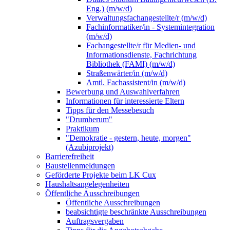
Eng.) (m/w/d)
Verwaltungsfachangestellte/r (m/w/d)
Fachinformatiker/in - Systemintegration
(m/w/d)
Fachangestellte/r für Medien- und
Informationsdienste, Fachrichtung
Bibliothek (FAMI) (m/w/d)
Straßenwärter/in (m/w/d)
Amtl. Fachassistent/in (m/w/d)
Bewerbung und Auswahlverfahren
Informationen für interessierte Eltern
Tipps für den Messebesuch
"Drumherum"
Praktikum
"Demokratie - gestern, heute, morgen"
(Azubiprojekt)
Barrierefreiheit
Baustellenmeldungen
Geförderte Projekte beim LK Cux
Haushaltsangelegenheiten
Öffentliche Ausschreibungen
Öffentliche Ausschreibungen
beabsichtigte beschränkte Ausschreibungen
Auftragsvergaben