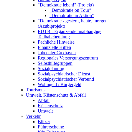
"Demokratie leben!" (Projekt)
"Demokratie on Tour"
"Demokratie in Aktion"
"Demokratie - gestern, heute, morgen"
(Azubiprojekt)
EUTB - Ergänzende unabhängige
Teilhabeberatung
Fachliche Hinweise
Finanzielle Hilfen
Jobcenter Cuxhaven
Regionales Versorgungszentrum
Selbsthilfegruppen
Sozialplanung
Sozialpsychiatrischer Dienst
Sozialpsychiatrischer Verbund
Wohngeld / Bürgergeld
Tourismus
Umwelt, Küstenschutz & Abfall
Abfall
Küstenschutz
Umwelt
Verkehr
Blitzer
Führerscheine