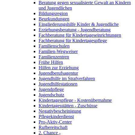
Beratung gegen sexualisierte Gewalt an Kindern
und Jugendlichen
Bildungsregion
Beurkundungen
Eingliederungshilfe Kinder & Jugendliche
Erziehungsberatung - Jugendberatung
Fachberatung für Kindertageseinrichtungen
Fachberatung für Kindertagespflege
Familienschulen
Familien-Wegweiser
Familienzentren
Frühe Hilfen
Hilfen zur Erziehung
Jugendberufsagentur
Jugendhilfe im Strafverfahren
Jugendhilfestationen
Jugendpflege
Jugendschutz
Kindertagespflege - Kostenübernahme
Kindertagesstätten - Zuschüsse
Negativbescheinigung
Pflegekinderdienst
Pro-Aktiv-Center
Rufbereitschaft
2. Chance -