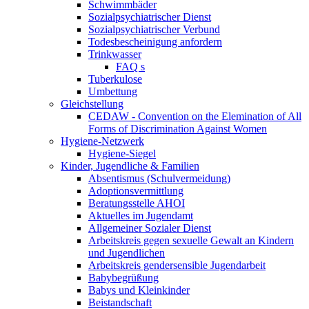
Schwimmbäder
Sozialpsychiatrischer Dienst
Sozialpsychiatrischer Verbund
Todesbescheinigung anfordern
Trinkwasser
FAQ s
Tuberkulose
Umbettung
Gleichstellung
CEDAW - Convention on the Elemination of All
Forms of Discrimination Against Women
Hygiene-Netzwerk
Hygiene-Siegel
Kinder, Jugendliche & Familien
Absentismus (Schulvermeidung)
Adoptionsvermittlung
Beratungsstelle AHOI
Aktuelles im Jugendamt
Allgemeiner Sozialer Dienst
Arbeitskreis gegen sexuelle Gewalt an Kindern
und Jugendlichen
Arbeitskreis gendersensible Jugendarbeit
Babybegrüßung
Babys und Kleinkinder
Beistandschaft