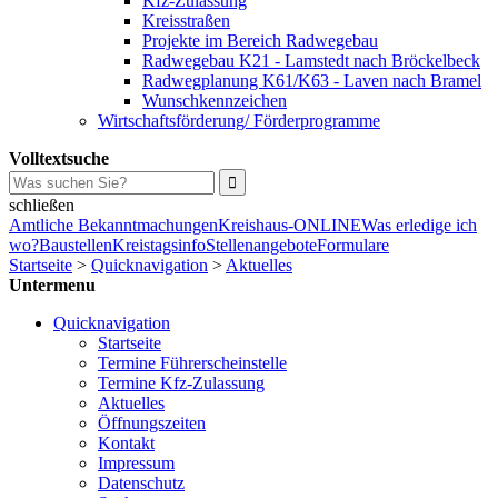
Kfz-Zulassung
Kreisstraßen
Projekte im Bereich Radwegebau
Radwegebau K21 - Lamstedt nach Bröckelbeck
Radwegplanung K61/K63 - Laven nach Bramel
Wunschkennzeichen
Wirtschaftsförderung/ Förderprogramme
Volltextsuche
schließen
Amtliche Bekanntmachungen
Kreishaus-ONLINE
Was erledige ich
wo?
Baustellen
Kreistagsinfo
Stellenangebote
Formulare
Startseite
>
Quicknavigation
>
Aktuelles
Untermenu
Quicknavigation
Startseite
Termine Führerscheinstelle
Termine Kfz-Zulassung
Aktuelles
Öffnungszeiten
Kontakt
Impressum
Datenschutz