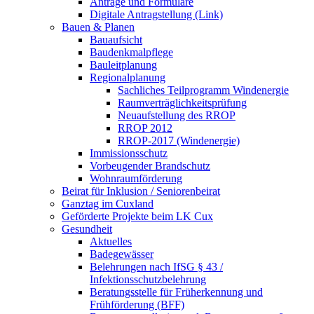
Anträge und Formulare
Digitale Antragstellung (Link)
Bauen & Planen
Bauaufsicht
Baudenkmalpflege
Bauleitplanung
Regionalplanung
Sachliches Teilprogramm Windenergie
Raumverträglichkeitsprüfung
Neuaufstellung des RROP
RROP 2012
RROP-2017 (Windenergie)
Immissionsschutz
Vorbeugender Brandschutz
Wohnraumförderung
Beirat für Inklusion / Seniorenbeirat
Ganztag im Cuxland
Geförderte Projekte beim LK Cux
Gesundheit
Aktuelles
Badegewässer
Belehrungen nach IfSG § 43 /
Infektionsschutzbelehrung
Beratungsstelle für Früherkennung und
Frühförderung (BFF)