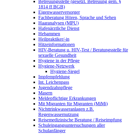
Betreuungsstelle (gesetzl. Betreuung gem. §
1814 ff BGB)
Eigenwasserversorger
Fachberatung Hören, Sprache und Sehen
Haaranalysen (MPU)
Hafenärztliche Dienst
Hebammen
Heilpraktiker/-in
Hitzeinformationen
HIV-Beratung u. HIV-Test / Beratungsstelle für
sexuelle Gesundheit
Hygiene in der Pflege
Hygiene-Netzwerk
Hygiene-Siegel
Impfempfehlung
Int. Leichenpass
Jugendzahnpflege
Masern
Meldepflichtige Erkrankungen
Mit Migranten für Migranten (MiMi)
Nichttrinkwasseranlagen z.B.
Regenwassernutzung
Reisemedizinische Beratung / Reiseimpfung
Schuleingangsuntersuchungen aller
Schulanfänger