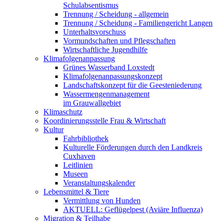
Schulabsentismus
Trennung / Scheidung - allgemein
Trennung / Scheidung - Familiengericht Langen
Unterhaltsvorschuss
Vormundschaften und Pflegschaften
Wirtschaftliche Jugendhilfe
Klimafolgenanpassung
Grünes Wasserband Loxstedt
Klimafolgenanpassungskonzept
Landschaftskonzept für die Geesteniederung
Wassermengenmanagement
im Grauwallgebiet
Klimaschutz
Koordinierungsstelle Frau & Wirtschaft
Kultur
Fahrbibliothek
Kulturelle Förderungen durch den Landkreis
Cuxhaven
Leitlinien
Museen
Veranstaltungskalender
Lebensmittel & Tiere
Vermittlung von Hunden
AKTUELL: Geflügelpest (Aviäre Influenza)
Migration & Teilhabe