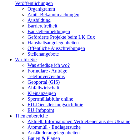
Veröffentlichungen
Organigramm
Amtl. Bekanntmachungen
Ausbildung
Barrierefreiheit
Baustellenmeldungen
Geförderte Projekte beim LK Cux
Haushaltsangelegenheiten
Öffentliche Ausschreibungen
Stellenangebote
Wir für Sie
Was erledige ich wo?
Formulare / Anträge
Telefonverzeichnis
Geoportal (GIS)
Abfallwirtschaft
Kleinanzeigen
Sperrmüllabfuhr online
EU-Dienstleistungsrichtlinie
EU-Infopoint
Themenbereiche
Aktuell: Informationen Vertriebener aus der Ukraine
Atommüll - Endlagersuche
Ausländerangelegenheiten
Bauen & Planen