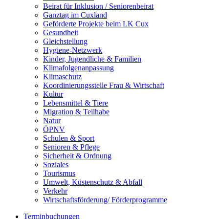
Beirat für Inklusion / Seniorenbeirat
Ganztag im Cuxland
Geförderte Projekte beim LK Cux
Gesundheit
Gleichstellung
Hygiene-Netzwerk
Kinder, Jugendliche & Familien
Klimafolgenanpassung
Klimaschutz
Koordinierungsstelle Frau & Wirtschaft
Kultur
Lebensmittel & Tiere
Migration & Teilhabe
Natur
ÖPNV
Schulen & Sport
Senioren & Pflege
Sicherheit & Ordnung
Soziales
Tourismus
Umwelt, Küstenschutz & Abfall
Verkehr
Wirtschaftsförderung/ Förderprogramme
Terminbuchungen