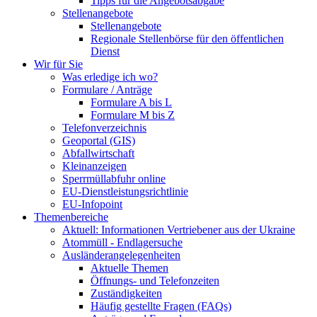
Tipps für die Angebotsabgabe
Stellenangebote
Stellenangebote
Regionale Stellenbörse für den öffentlichen
Dienst
Wir für Sie
Was erledige ich wo?
Formulare / Anträge
Formulare A bis L
Formulare M bis Z
Telefonverzeichnis
Geoportal (GIS)
Abfallwirtschaft
Kleinanzeigen
Sperrmüllabfuhr online
EU-Dienstleistungsrichtlinie
EU-Infopoint
Themenbereiche
Aktuell: Informationen Vertriebener aus der Ukraine
Atommüll - Endlagersuche
Ausländerangelegenheiten
Aktuelle Themen
Öffnungs- und Telefonzeiten
Zuständigkeiten
Häufig gestellte Fragen (FAQs)