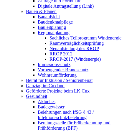
Anträge und Formulare
Digitale Antragstellung (Link)
Bauen & Planen
Bauaufsicht
Baudenkmalpflege
Bauleitplanung
Regionalplanung
Sachliches Teilprogramm Windenergie
Raumverträglichkeitsprüfung
Neuaufstellung des RROP
RROP 2012
RROP-2017 (Windenergie)
Immissionsschutz
Vorbeugender Brandschutz
Wohnraumförderung
Beirat für Inklusion / Seniorenbeirat
Ganztag im Cuxland
Geförderte Projekte beim LK Cux
Gesundheit
Aktuelles
Badegewässer
Belehrungen nach IfSG § 43 /
Infektionsschutzbelehrung
Beratungsstelle für Früherkennung und
Frühförderung (BFF)