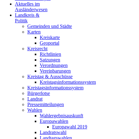
Aktuelles im
Ausländerwesen
Landkreis &
Politik
Gemeinden und Städte
Karten
Kreiskarte
Geoportal
Kreisrecht
Richtlinien
Satzungen
Verordnungen
Vereinbarungen
Kreistag & Ausschüsse
Kreistagsinformationssystem
Kreistagsinformationssystem
Bürgerlotse
Landrat
Pressemitteilungen
Wahlen
Wahlergebnisauskunft
Europawahlen
Europawahl 2019
Landratswahl
Landtagswahlen