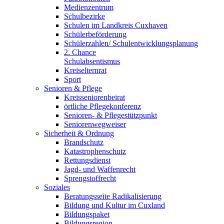
Medienzentrum
Schulbezirke
Schulen im Landkreis Cuxhaven
Schülerbeförderung
Schülerzahlen/ Schulentwicklungsplanung
2. Chance
Schulabsentismus
Kreiselternrat
Sport
Senioren & Pflege
Kreisseniorenbeirat
örtliche Pflegekonferenz
Senioren- & Pflegestützpunkt
Seniorenwegweiser
Sicherheit & Ordnung
Brandschutz
Katastrophenschutz
Rettungsdienst
Jagd- und Waffenrecht
Sprengstoffrecht
Soziales
Beratungsseite Radikalisierung
Bildung und Kultur im Cuxland
Bildungspaket
Bildungsregion