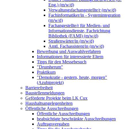
Eng.) (m/w/d)
Verwaltungsfachangestellte/r (m/w/d)
Fachinformatiker/in - Systemintegration
(m/w/d)
Fachangestellte/r für Medien- und
Informationsdienste, Fachrichtung
Bibliothek (FAMI) (m/w/d)
Straßenwärter/in (m/w/d)
Amtl. Fachassistent/in (m/w/d)
Bewerbung und Auswahlverfahren
Informationen für interessierte Eltern
Tipps für den Messebesuch
"Drumherum"
Praktikum
"Demokratie - gestern, heute, morgen"
(Azubiprojekt)
Barrierefreiheit
Baustellenmeldungen
Geförderte Projekte beim LK Cux
Haushaltsangelegenheiten
Öffentliche Ausschreibungen
Öffentliche Ausschreibungen
beabsichtigte beschränkte Ausschreibungen
Auftragsvergaben