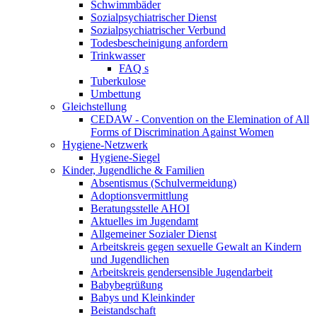
Schwimmbäder
Sozialpsychiatrischer Dienst
Sozialpsychiatrischer Verbund
Todesbescheinigung anfordern
Trinkwasser
FAQ s
Tuberkulose
Umbettung
Gleichstellung
CEDAW - Convention on the Elemination of All
Forms of Discrimination Against Women
Hygiene-Netzwerk
Hygiene-Siegel
Kinder, Jugendliche & Familien
Absentismus (Schulvermeidung)
Adoptionsvermittlung
Beratungsstelle AHOI
Aktuelles im Jugendamt
Allgemeiner Sozialer Dienst
Arbeitskreis gegen sexuelle Gewalt an Kindern
und Jugendlichen
Arbeitskreis gendersensible Jugendarbeit
Babybegrüßung
Babys und Kleinkinder
Beistandschaft