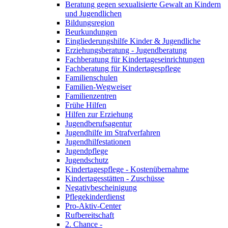
Beratung gegen sexualisierte Gewalt an Kindern
und Jugendlichen
Bildungsregion
Beurkundungen
Eingliederungshilfe Kinder & Jugendliche
Erziehungsberatung - Jugendberatung
Fachberatung für Kindertageseinrichtungen
Fachberatung für Kindertagespflege
Familienschulen
Familien-Wegweiser
Familienzentren
Frühe Hilfen
Hilfen zur Erziehung
Jugendberufsagentur
Jugendhilfe im Strafverfahren
Jugendhilfestationen
Jugendpflege
Jugendschutz
Kindertagespflege - Kostenübernahme
Kindertagesstätten - Zuschüsse
Negativbescheinigung
Pflegekinderdienst
Pro-Aktiv-Center
Rufbereitschaft
2. Chance -