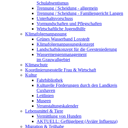
Schulabsentismus
Trennung / Scheidung - allgemein
Trennung / Scheidung - Familiengericht Langen
Unterhaltsvorschuss
Vormundschaften und Pflegschaften
Wirtschaftliche Jugendhilfe
Klimafolgenanpassung
Grünes Wasserband Loxstedt
Klimafolgenanpassungskonzept
Landschaftskonzept für die Geesteniederung
Wassermengenmanagement
im Grauwallgebiet
Klimaschutz
Koordinierungsstelle Frau & Wirtschaft
Kultur
Fahrbibliothek
Kulturelle Förderungen durch den Landkreis
Cuxhaven
Leitlinien
Museen
Veranstaltungskalender
Lebensmittel & Tiere
Vermittlung von Hunden
AKTUELL: Geflügelpest (Aviäre Influenza)
Migration & Teilhabe