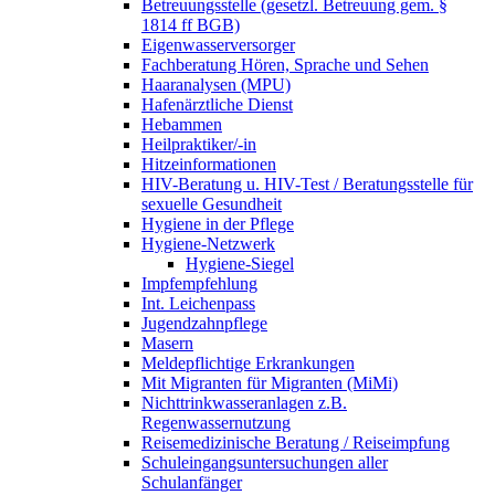
Betreuungsstelle (gesetzl. Betreuung gem. §
1814 ff BGB)
Eigenwasserversorger
Fachberatung Hören, Sprache und Sehen
Haaranalysen (MPU)
Hafenärztliche Dienst
Hebammen
Heilpraktiker/-in
Hitzeinformationen
HIV-Beratung u. HIV-Test / Beratungsstelle für
sexuelle Gesundheit
Hygiene in der Pflege
Hygiene-Netzwerk
Hygiene-Siegel
Impfempfehlung
Int. Leichenpass
Jugendzahnpflege
Masern
Meldepflichtige Erkrankungen
Mit Migranten für Migranten (MiMi)
Nichttrinkwasseranlagen z.B.
Regenwassernutzung
Reisemedizinische Beratung / Reiseimpfung
Schuleingangsuntersuchungen aller
Schulanfänger