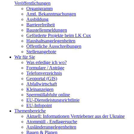
Veröffentlichungen
Organigramm
Amtl. Bekanntmachungen
Ausbildung
Barrierefreiheit
Baustellenmeldungen
Geförderte Projekte beim LK Cux
Haushaltsangelegenheiten
Öffentliche Ausschreibungen
Stellenangebote
Wir für Sie
Was erledige ich wo?
Formulare / Anträge
Telefonverzeichnis
Geoportal (GIS)
Abfallwirtschaft
Kleinanzeigen
Sperrmüllabfuhr online
EU-Dienstleistungsrichtlinie
EU-Infopoint
Themenbereiche
Aktuell: Informationen Vertriebener aus der Ukraine
Atommüll - Endlagersuche
Ausländerangelegenheiten
Bauen & Planen