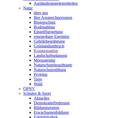
Ausländerangelegenheiten
Natur
über uns
Ihre Ansprechpersonen
Biotopschutz
Bodenabbau
Eingriffsregelung
erneuerbare Energien
Gehölzbeseitigung
Grünlandumbruch
Kompensation
Landschaftsplanung
Mooragentur
Naturschutzbeauftragte
Naturschutzstiftung
Projekte
Tiere
Wald
ÖPNV
Schulen & Sport
Aktuelles
Demokratieförderung
Bildungsregion
Erwachsenenbildung
Fahrbibliothek