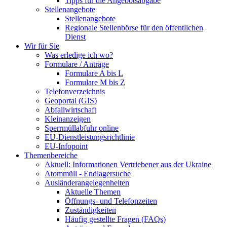
Tipps für die Angebotsabgabe
Stellenangebote
Stellenangebote
Regionale Stellenbörse für den öffentlichen
Dienst
Wir für Sie
Was erledige ich wo?
Formulare / Anträge
Formulare A bis L
Formulare M bis Z
Telefonverzeichnis
Geoportal (GIS)
Abfallwirtschaft
Kleinanzeigen
Sperrmüllabfuhr online
EU-Dienstleistungsrichtlinie
EU-Infopoint
Themenbereiche
Aktuell: Informationen Vertriebener aus der Ukraine
Atommüll - Endlagersuche
Ausländerangelegenheiten
Aktuelle Themen
Öffnungs- und Telefonzeiten
Zuständigkeiten
Häufig gestellte Fragen (FAQs)