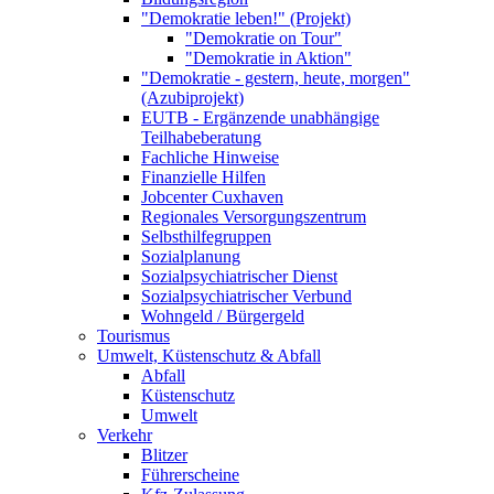
"Demokratie leben!" (Projekt)
"Demokratie on Tour"
"Demokratie in Aktion"
"Demokratie - gestern, heute, morgen"
(Azubiprojekt)
EUTB - Ergänzende unabhängige
Teilhabeberatung
Fachliche Hinweise
Finanzielle Hilfen
Jobcenter Cuxhaven
Regionales Versorgungszentrum
Selbsthilfegruppen
Sozialplanung
Sozialpsychiatrischer Dienst
Sozialpsychiatrischer Verbund
Wohngeld / Bürgergeld
Tourismus
Umwelt, Küstenschutz & Abfall
Abfall
Küstenschutz
Umwelt
Verkehr
Blitzer
Führerscheine