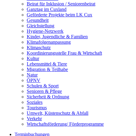
Beirat für Inklusion / Seniorenbeirat
Ganztag im Cuxland
Geförderte Projekte beim LK Cux
Gesundheit
Gleichstellung
Hygiene-Netzwerk
Kinder, Jugendliche & Familien
Klimafolgenanpassung
Klimaschutz
Koordinierungsstelle Frau & Wirtschaft
Kultur
Lebensmittel & Tiere
Migration & Teilhabe
Natur
ÖPNV
Schulen & Sport
Senioren & Pflege
Sicherheit & Ordnung
Soziales
Tourismus
Umwelt, Küstenschutz & Abfall
Verkehr
Wirtschaftsförderung/ Förderprogramme
Terminbuchungen