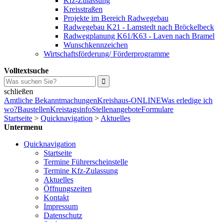
Kfz-Zulassung
Kreisstraßen
Projekte im Bereich Radwegebau
Radwegebau K21 - Lamstedt nach Bröckelbeck
Radwegplanung K61/K63 - Laven nach Bramel
Wunschkennzeichen
Wirtschaftsförderung/ Förderprogramme
Volltextsuche
schließen
Amtliche Bekanntmachungen
Kreishaus-ONLINE
Was erledige ich
wo?
Baustellen
Kreistagsinfo
Stellenangebote
Formulare
Startseite
>
Quicknavigation
>
Aktuelles
Untermenu
Quicknavigation
Startseite
Termine Führerscheinstelle
Termine Kfz-Zulassung
Aktuelles
Öffnungszeiten
Kontakt
Impressum
Datenschutz