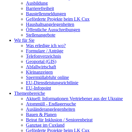
Ausbildung
Barrierefreiheit
Baustellenmeldungen
Geförderte Projekte beim LK Cux
Haushaltsangelegenheiten
Öffentliche Ausschreibungen
Stellenangebote
Wir für Sie
Was erledige ich wo?
Formulare / Anträge
Telefonverzeichnis
Geoportal (GIS)
Abfallwirtschaft
Kleinanzeigen
Sperrmüllabfuhr online
EU-Dienstleistungsrichtlinie
EU-Infopoint
Themenbereiche
Aktuell: Informationen Vertriebener aus der Ukraine
Atommüll - Endlagersuche
Ausländerangelegenheiten
Bauen & Planen
Beirat für Inklusion / Seniorenbeirat
Ganztag im Cuxland
Geförderte Projekte beim LK Cux