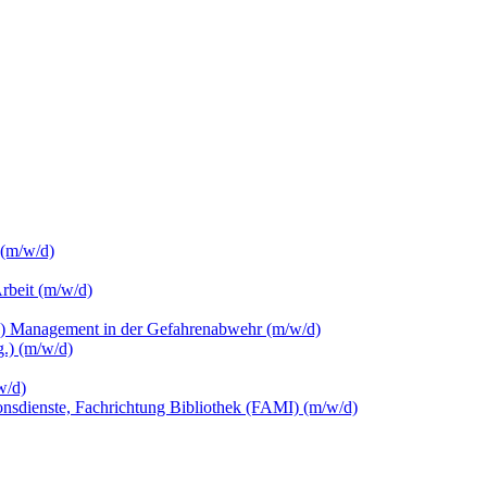
 (m/w/d)
Arbeit (m/w/d)
c.) Management in der Gefahrenabwehr (m/w/d)
.) (m/w/d)
w/d)
ionsdienste, Fachrichtung Bibliothek (FAMI) (m/w/d)