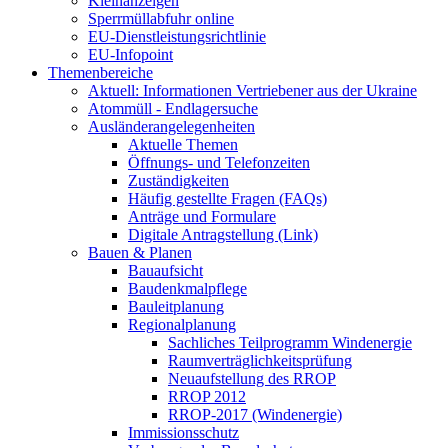
Kleinanzeigen
Sperrmüllabfuhr online
EU-Dienstleistungsrichtlinie
EU-Infopoint
Themenbereiche
Aktuell: Informationen Vertriebener aus der Ukraine
Atommüll - Endlagersuche
Ausländerangelegenheiten
Aktuelle Themen
Öffnungs- und Telefonzeiten
Zuständigkeiten
Häufig gestellte Fragen (FAQs)
Anträge und Formulare
Digitale Antragstellung (Link)
Bauen & Planen
Bauaufsicht
Baudenkmalpflege
Bauleitplanung
Regionalplanung
Sachliches Teilprogramm Windenergie
Raumverträglichkeitsprüfung
Neuaufstellung des RROP
RROP 2012
RROP-2017 (Windenergie)
Immissionsschutz