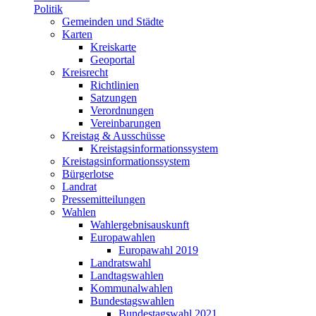
Politik
Gemeinden und Städte
Karten
Kreiskarte
Geoportal
Kreisrecht
Richtlinien
Satzungen
Verordnungen
Vereinbarungen
Kreistag & Ausschüsse
Kreistagsinformationssystem
Kreistagsinformationssystem
Bürgerlotse
Landrat
Pressemitteilungen
Wahlen
Wahlergebnisauskunft
Europawahlen
Europawahl 2019
Landratswahl
Landtagswahlen
Kommunalwahlen
Bundestagswahlen
Bundestagswahl 2021