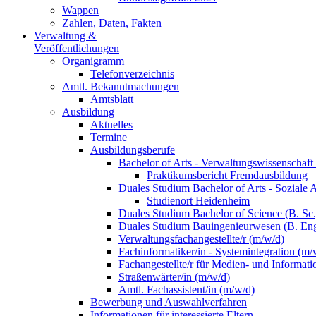
Wappen
Zahlen, Daten, Fakten
Verwaltung &
Veröffentlichungen
Organigramm
Telefonverzeichnis
Amtl. Bekanntmachungen
Amtsblatt
Ausbildung
Aktuelles
Termine
Ausbildungsberufe
Bachelor of Arts - Verwaltungswissenschaft
Praktikumsbericht Fremdausbildung
Duales Studium Bachelor of Arts - Soziale 
Studienort Heidenheim
Duales Studium Bachelor of Science (B. S
Duales Studium Bauingenieurwesen (B. Eng
Verwaltungsfachangestellte/r (m/w/d)
Fachinformatiker/in - Systemintegration (m/
Fachangestellte/r für Medien- und Informat
Straßenwärter/in (m/w/d)
Amtl. Fachassistent/in (m/w/d)
Bewerbung und Auswahlverfahren
Informationen für interessierte Eltern