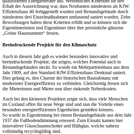
qualifizierten Energieberater aus. Wesentliches Kriterium für den
Erhalt der Auszeichnung war, dass Neubauten mindestens als KfW-
Effizienzhaus 40 fertiggestellt wurden und Bestandsgebäude durch
mindestens drei Einzelmaßnahmen umfassend saniert wurden. Zehn
Bewerbungen haben diese Kriterien erfüllt und so können sich die
Eigentümerinnen und Eigentümer über ihre persönliche gläserne
„Grüne Hausnummer“ freuen.
Beeindruckende Projekte für den Klimaschutz
Auch in diesem Jahr gab es wieder besonders innovative und
beeindruckende Projekte, die zeigen, welches Potential auch in
Bestandsgebäuden steckt. So wurde ein Mehrparteienhaus aus dem
Jahr 1909, auf den Standard KfW-Effizienzhaus Denkmal saniert.
Hier gelang es, den Charme der historischen Bausubstanz mit
modernster Energieeffizienz zu verbinden. Gleichzeitig freuen sich
die Mieterinnen und Mieter nun über sinkende Nebenkosten.
Auch bei den kleineren Projekten zeigte sich, dass viele Menschen
im Cuxland offen für neue Wege sind und nun die Vorteile eines
besonders energieeffizienten Eigenheims genießen können.
So wurde in Eigenleistung bei einem Bestandsgebäude aus dem Jahr
1937 die Fußbodendämmung erneuert. Zum Einsatz kamen hier
innovativer Glasschaumschotter und Blähglas, welche nahezu
vollständig recyclingfähig sind.