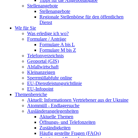
Tipps für die Angebotsabgabe
Stellenangebote
Stellenangebote
Regionale Stellenbörse für den öffentlichen
Dienst
Wir für Sie
Was erledige ich wo?
Formulare / Anträge
Formulare A bis L
Formulare M bis Z
Telefonverzeichnis
Geoportal (GIS)
Abfallwirtschaft
Kleinanzeigen
Sperrmüllabfuhr online
EU-Dienstleistungsrichtlinie
EU-Infopoint
Themenbereiche
Aktuell: Informationen Vertriebener aus der Ukraine
Atommüll - Endlagersuche
Ausländerangelegenheiten
Aktuelle Themen
Öffnungs- und Telefonzeiten
Zuständigkeiten
Häufig gestellte Fragen (FAQs)