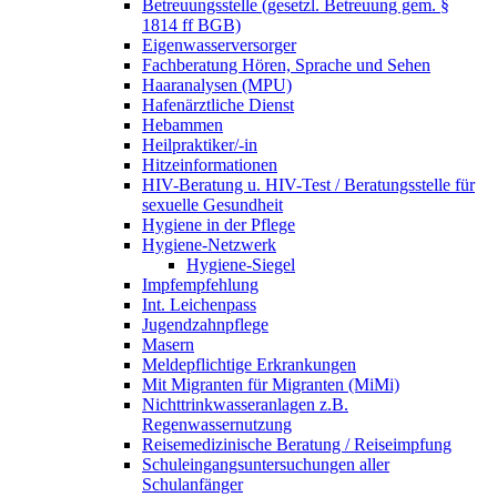
Betreuungsstelle (gesetzl. Betreuung gem. §
1814 ff BGB)
Eigenwasserversorger
Fachberatung Hören, Sprache und Sehen
Haaranalysen (MPU)
Hafenärztliche Dienst
Hebammen
Heilpraktiker/-in
Hitzeinformationen
HIV-Beratung u. HIV-Test / Beratungsstelle für
sexuelle Gesundheit
Hygiene in der Pflege
Hygiene-Netzwerk
Hygiene-Siegel
Impfempfehlung
Int. Leichenpass
Jugendzahnpflege
Masern
Meldepflichtige Erkrankungen
Mit Migranten für Migranten (MiMi)
Nichttrinkwasseranlagen z.B.
Regenwassernutzung
Reisemedizinische Beratung / Reiseimpfung
Schuleingangsuntersuchungen aller
Schulanfänger