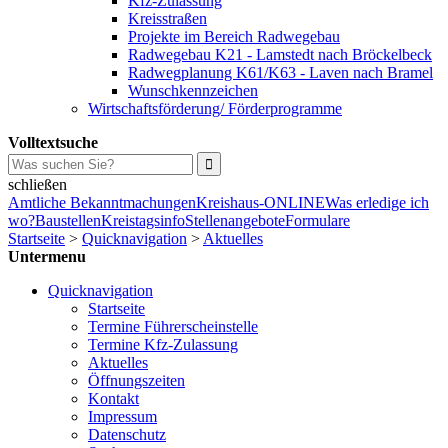
Kfz-Zulassung
Kreisstraßen
Projekte im Bereich Radwegebau
Radwegebau K21 - Lamstedt nach Bröckelbeck
Radwegplanung K61/K63 - Laven nach Bramel
Wunschkennzeichen
Wirtschaftsförderung/ Förderprogramme
Volltextsuche
schließen
Amtliche Bekanntmachungen
Kreishaus-ONLINE
Was erledige ich
wo?
Baustellen
Kreistagsinfo
Stellenangebote
Formulare
Startseite
>
Quicknavigation
>
Aktuelles
Untermenu
Quicknavigation
Startseite
Termine Führerscheinstelle
Termine Kfz-Zulassung
Aktuelles
Öffnungszeiten
Kontakt
Impressum
Datenschutz