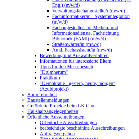
Eng.) (m/w/d)
Verwaltungsfachangestellte/r (m/w/d)
Fachinformatiker/in - Systemintegration
(m/w/d)
Fachangestellte/r für Medien- und
Informationsdienste, Fachrichtung
Bibliothek (FAMI) (m/w/d)
Straßenwärter/in (m/w/d)
Amtl. Fachassistent/in (m/w/d)
Bewerbung und Auswahlverfahren
Informationen für interessierte Eltern
Tipps für den Messebesuch
"Drumherum"
Praktikum
"Demokratie - gestern, heute, morgen"
(Azubiprojekt)
Barrierefreiheit
Baustellenmeldungen
Geförderte Projekte beim LK Cux
Haushaltsangelegenheiten
Öffentliche Ausschreibungen
Öffentliche Ausschreibungen
beabsichtigte beschränkte Ausschreibungen
Auftragsvergaben