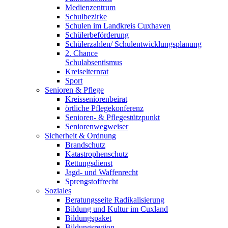
Medienzentrum
Schulbezirke
Schulen im Landkreis Cuxhaven
Schülerbeförderung
Schülerzahlen/ Schulentwicklungsplanung
2. Chance
Schulabsentismus
Kreiselternrat
Sport
Senioren & Pflege
Kreisseniorenbeirat
örtliche Pflegekonferenz
Senioren- & Pflegestützpunkt
Seniorenwegweiser
Sicherheit & Ordnung
Brandschutz
Katastrophenschutz
Rettungsdienst
Jagd- und Waffenrecht
Sprengstoffrecht
Soziales
Beratungsseite Radikalisierung
Bildung und Kultur im Cuxland
Bildungspaket
Bildungsregion