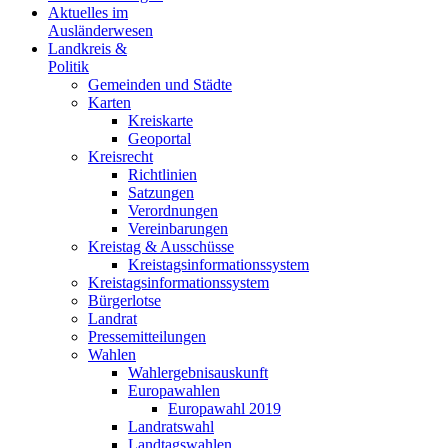
Aktuelles im
Ausländerwesen
Landkreis &
Politik
Gemeinden und Städte
Karten
Kreiskarte
Geoportal
Kreisrecht
Richtlinien
Satzungen
Verordnungen
Vereinbarungen
Kreistag & Ausschüsse
Kreistagsinformationssystem
Kreistagsinformationssystem
Bürgerlotse
Landrat
Pressemitteilungen
Wahlen
Wahlergebnisauskunft
Europawahlen
Europawahl 2019
Landratswahl
Landtagswahlen