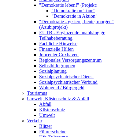
"Demokratie leben!" (Projekt)
"Demokratie on Tour"
"Demokratie in Aktion"
"Demokratie - gestern, heute, morgen"
(Azubiprojekt)
EUTB - Ergänzende unabhängige
Teilhabeberatung
Fachliche Hinweise
Finanzielle Hilfen
Jobcenter Cuxhaven
Regionales Versorgungszentrum
Selbsthilfegruppen
Sozialplanung
Sozialpsychiatrischer Dienst
Sozialpsychiatrischer Verbund
Wohngeld / Bürgergeld
Tourismus
Umwelt, Küstenschutz & Abfall
Abfall
Küstenschutz
Umwelt
Verkehr
Blitzer
Führerscheine