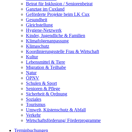
Beirat für Inklusion / Seniorenbeirat
Ganztag im Cuxland
Geförderte Projekte beim LK Cux
Gesundheit
Gleichstellung
Hygiene-Netzwerk
Kinder, Jugendliche & Familien
Klimafolgenanpassung
Klimaschutz
Koordinierungsstelle Frau & Wirtschaft
Kultur
Lebensmittel & Tiere
Migration & Teilhabe
Natur
ÖPNV
Schulen & Sport
Senioren & Pflege
Sicherheit & Ordnung
Soziales
Tourismus
Umwelt, Küstenschutz & Abfall
Verkehr
Wirtschaftsförderung/ Förderprogramme
Terminbuchungen