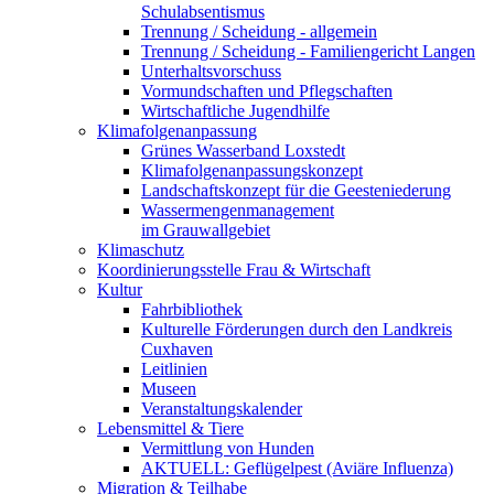
Schulabsentismus
Trennung / Scheidung - allgemein
Trennung / Scheidung - Familiengericht Langen
Unterhaltsvorschuss
Vormundschaften und Pflegschaften
Wirtschaftliche Jugendhilfe
Klimafolgenanpassung
Grünes Wasserband Loxstedt
Klimafolgenanpassungskonzept
Landschaftskonzept für die Geesteniederung
Wassermengenmanagement
im Grauwallgebiet
Klimaschutz
Koordinierungsstelle Frau & Wirtschaft
Kultur
Fahrbibliothek
Kulturelle Förderungen durch den Landkreis
Cuxhaven
Leitlinien
Museen
Veranstaltungskalender
Lebensmittel & Tiere
Vermittlung von Hunden
AKTUELL: Geflügelpest (Aviäre Influenza)
Migration & Teilhabe