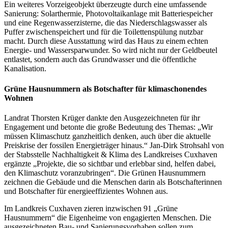
Ein weiteres Vorzeigeobjekt überzeugte durch eine umfassende
Sanierung: Solarthermie, Photovoltaikanlage mit Batteriespeicher
und eine Regenwasserzisterne, die das Niederschlagswasser als
Puffer zwischenspeichert und für die Toilettenspülung nutzbar
macht. Durch diese Ausstattung wird das Haus zu einem echten
Energie- und Wassersparwunder. So wird nicht nur der Geldbeutel
entlastet, sondern auch das Grundwasser und die öffentliche
Kanalisation.
Grüne Hausnummern als Botschafter für klimaschonendes
Wohnen
Landrat Thorsten Krüger dankte den Ausgezeichneten für ihr
Engagement und betonte die große Bedeutung des Themas: „Wir
müssen Klimaschutz ganzheitlich denken, auch über die aktuelle
Preiskrise der fossilen Energieträger hinaus.“ Jan-Dirk Strohsahl von
der Stabsstelle Nachhaltigkeit & Klima des Landkreises Cuxhaven
ergänzte „Projekte, die so sichtbar und erlebbar sind, helfen dabei,
den Klimaschutz voranzubringen“. Die Grünen Hausnummern
zeichnen die Gebäude und die Menschen darin als Botschafterinnen
und Botschafter für energieeffizientes Wohnen aus.
Im Landkreis Cuxhaven zieren inzwischen 91 „Grüne
Hausnummern“ die Eigenheime von engagierten Menschen. Die
ausgezeichneten Bau- und Sanierungsvorhaben sollen zum