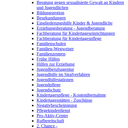
Beratung gegen sexualisierte Gewalt an Kindern
und Jugendlichen
Bildungsregion
Beurkundungen
Eingliederungshilfe Kinder & Jugendliche
Erziehungsberatung - Jugendberatung
Fachberatung für Kindertageseinrichtungen
Fachberatung für Kindertagespflege
Familienschulen
Familien-Wegweiser
Familienzentren
Frühe Hilfen
Hilfen zur Erziehung
Jugendberufsagentur
Jugendhilfe im Strafverfahren
Jugendhilfestationen
Jugendpflege
Jugendschutz
Kindertagespflege - Kostenübernahme
Kindertagesstätten - Zuschüsse
Negativbescheinigung
Pflegekinderdienst
Pro-Aktiv-Center
Rufbereitschaft
2. Chance -