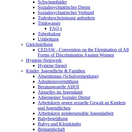
Schwimmbäder
Sozialpsychiatrischer Dienst
Sozialpsychiatrischer Verbund
Todesbescheinigung anfordern
Trinkwasser
FAQ s
Tuberkulose
Umbettung
Gleichstellung
CEDAW - Convention on the Elemination of All
Forms of Discrimination Against Women
Hygiene-Netzwerk
Hygiene-Siegel
Kinder, Jugendliche & Familien
Absentismus (Schulvermeidung)
Adoptionsvermittlung
Beratungsstelle AHOI
Aktuelles im Jugendamt
Allgemeiner Sozialer Dienst
Arbeitskreis gegen sexuelle Gewalt an Kindern
und Jugendlichen
Arbeitskreis gendersensible Jugendarbeit
Babybegrüßung
Babys und Kleinkinder
Beistandschaft