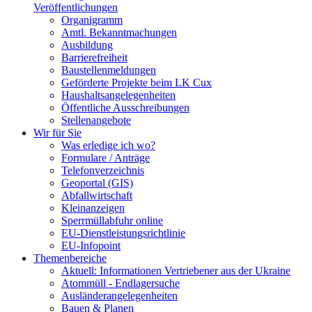
Veröffentlichungen
Organigramm
Amtl. Bekanntmachungen
Ausbildung
Barrierefreiheit
Baustellenmeldungen
Geförderte Projekte beim LK Cux
Haushaltsangelegenheiten
Öffentliche Ausschreibungen
Stellenangebote
Wir für Sie
Was erledige ich wo?
Formulare / Anträge
Telefonverzeichnis
Geoportal (GIS)
Abfallwirtschaft
Kleinanzeigen
Sperrmüllabfuhr online
EU-Dienstleistungsrichtlinie
EU-Infopoint
Themenbereiche
Aktuell: Informationen Vertriebener aus der Ukraine
Atommüll - Endlagersuche
Ausländerangelegenheiten
Bauen & Planen