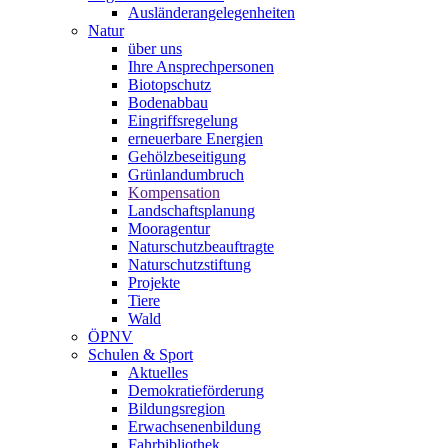
Ausländerangelegenheiten
Natur
über uns
Ihre Ansprechpersonen
Biotopschutz
Bodenabbau
Eingriffsregelung
erneuerbare Energien
Gehölzbeseitigung
Grünlandumbruch
Kompensation
Landschaftsplanung
Mooragentur
Naturschutzbeauftragte
Naturschutzstiftung
Projekte
Tiere
Wald
ÖPNV
Schulen & Sport
Aktuelles
Demokratieförderung
Bildungsregion
Erwachsenenbildung
Fahrbibliothek