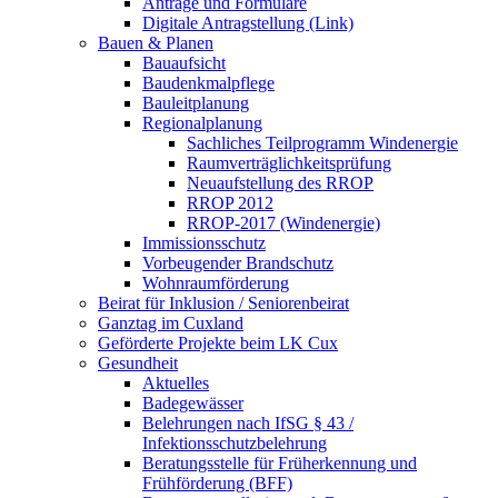
Anträge und Formulare
Digitale Antragstellung (Link)
Bauen & Planen
Bauaufsicht
Baudenkmalpflege
Bauleitplanung
Regionalplanung
Sachliches Teilprogramm Windenergie
Raumverträglichkeitsprüfung
Neuaufstellung des RROP
RROP 2012
RROP-2017 (Windenergie)
Immissionsschutz
Vorbeugender Brandschutz
Wohnraumförderung
Beirat für Inklusion / Seniorenbeirat
Ganztag im Cuxland
Geförderte Projekte beim LK Cux
Gesundheit
Aktuelles
Badegewässer
Belehrungen nach IfSG § 43 /
Infektionsschutzbelehrung
Beratungsstelle für Früherkennung und
Frühförderung (BFF)