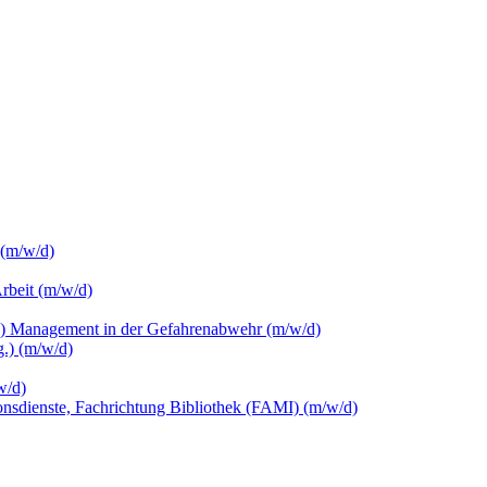
 (m/w/d)
Arbeit (m/w/d)
c.) Management in der Gefahrenabwehr (m/w/d)
.) (m/w/d)
w/d)
ionsdienste, Fachrichtung Bibliothek (FAMI) (m/w/d)