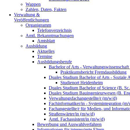
Wappen
Zahlen, Daten, Fakten
Verwaltung &
Veröffentlichungen
Organigramm
Telefonverzeichnis
Amtl. Bekanntmachungen
Amtsblatt
Ausbildung
Aktuelles
Termine
Ausbildungsberufe
Bachelor of Arts - Verwaltungswissenschaft
Praktikumsbericht Fremdausbildung
Duales Studium Bachelor of Arts - Soziale 
Studienort Heidenheim
Duales Studium Bachelor of Science (B. S
Duales Studium Bauingenieurwesen (B. Eng
Verwaltungsfachangestellte/r (m/w/d)
Fachinformatiker/in - Systemintegration (m/
Fachangestellte/r für Medien- und Informat
Straßenwärter/in (m/w/d)
Amtl. Fachassistent/in (m/w/d)
Bewerbung und Auswahlverfahren
Informationen für interessierte Eltern