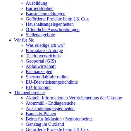
Ausbildung
Barrierefreiheit
Baustellenmeldungen
Geförderte Projekte beim LK Cux
Haushaltsangelegenheiten
Öffentliche Ausschreibungen
Stellenangebote
Wir für Sie
Was erledige ich wo?
Formulare / Anträge
Telefonverzeichnis
Geoportal (GIS)
Abfallwirtschaft
Kleinanzeigen
Sperrmüllabfuhr online
EU-Dienstleistungsrichtlinie
EU-Infopoint
Themenbereiche
Aktuell: Informationen Vertriebener aus der Ukraine
Atommüll - Endlagersuche
Ausländerangelegenheiten
Bauen & Planen
Beirat für Inklusion / Seniorenbeirat
Ganztag im Cuxland
Geförderte Projekte beim LK Cux