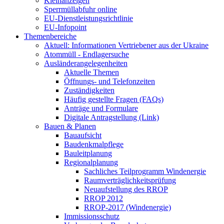
Kleinanzeigen
Sperrmüllabfuhr online
EU-Dienstleistungsrichtlinie
EU-Infopoint
Themenbereiche
Aktuell: Informationen Vertriebener aus der Ukraine
Atommüll - Endlagersuche
Ausländerangelegenheiten
Aktuelle Themen
Öffnungs- und Telefonzeiten
Zuständigkeiten
Häufig gestellte Fragen (FAQs)
Anträge und Formulare
Digitale Antragstellung (Link)
Bauen & Planen
Bauaufsicht
Baudenkmalpflege
Bauleitplanung
Regionalplanung
Sachliches Teilprogramm Windenergie
Raumverträglichkeitsprüfung
Neuaufstellung des RROP
RROP 2012
RROP-2017 (Windenergie)
Immissionsschutz