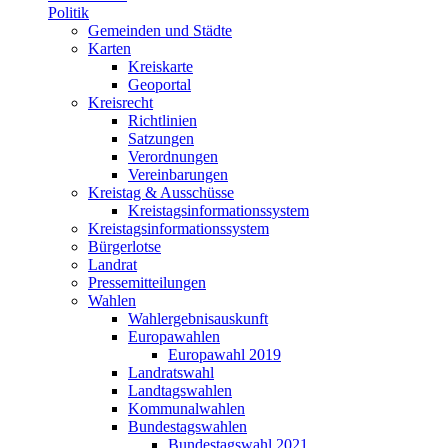
Politik
Gemeinden und Städte
Karten
Kreiskarte
Geoportal
Kreisrecht
Richtlinien
Satzungen
Verordnungen
Vereinbarungen
Kreistag & Ausschüsse
Kreistagsinformationssystem
Kreistagsinformationssystem
Bürgerlotse
Landrat
Pressemitteilungen
Wahlen
Wahlergebnisauskunft
Europawahlen
Europawahl 2019
Landratswahl
Landtagswahlen
Kommunalwahlen
Bundestagswahlen
Bundestagswahl 2021