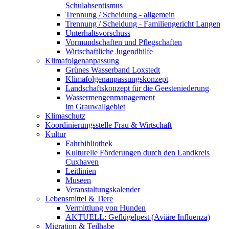
Schulabsentismus
Trennung / Scheidung - allgemein
Trennung / Scheidung - Familiengericht Langen
Unterhaltsvorschuss
Vormundschaften und Pflegschaften
Wirtschaftliche Jugendhilfe
Klimafolgenanpassung
Grünes Wasserband Loxstedt
Klimafolgenanpassungskonzept
Landschaftskonzept für die Geesteniederung
Wassermengenmanagement
im Grauwallgebiet
Klimaschutz
Koordinierungsstelle Frau & Wirtschaft
Kultur
Fahrbibliothek
Kulturelle Förderungen durch den Landkreis
Cuxhaven
Leitlinien
Museen
Veranstaltungskalender
Lebensmittel & Tiere
Vermittlung von Hunden
AKTUELL: Geflügelpest (Aviäre Influenza)
Migration & Teilhabe