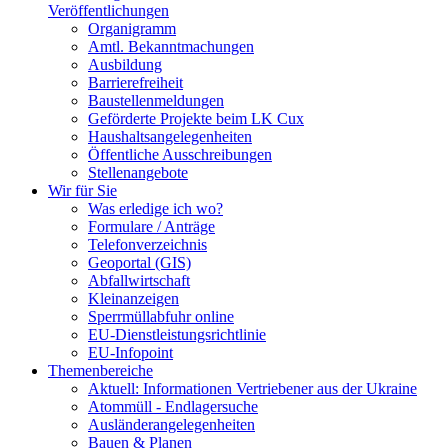
Veröffentlichungen
Organigramm
Amtl. Bekanntmachungen
Ausbildung
Barrierefreiheit
Baustellenmeldungen
Geförderte Projekte beim LK Cux
Haushaltsangelegenheiten
Öffentliche Ausschreibungen
Stellenangebote
Wir für Sie
Was erledige ich wo?
Formulare / Anträge
Telefonverzeichnis
Geoportal (GIS)
Abfallwirtschaft
Kleinanzeigen
Sperrmüllabfuhr online
EU-Dienstleistungsrichtlinie
EU-Infopoint
Themenbereiche
Aktuell: Informationen Vertriebener aus der Ukraine
Atommüll - Endlagersuche
Ausländerangelegenheiten
Bauen & Planen