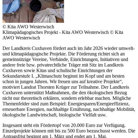
© Kita AWO Westerwisch
Klimapädagogisches Projekt - Kita AWO Westerwisch © Kita
AWO Westerwisch
Der Landkreis Cuxhaven fördert auch im Jahr 2026 wieder umwelt-
und klimapädagogische Projekte. Die Förderung richtet sich an
gemeinnützige Vereine, Verbände, Einrichtungen, Initiativen und
andere freie bzw. privatrechtliche Träger mit Sitz im Landkreis
Cuxhaven sowie Kitas und schulische Einrichtungen der
Sekundarstufe I. „Klimaschutz beginnt im Kopf und am besten
schon in jungen Jahren. Wir freuen uns auf kreative Projekte“,
motiviert Landrat Thorsten Krüger zur Teilnahme. Der Landkreis
Cuxhaven unterstützt Maßnahmen, die den ökologischen Bezug
nicht nur theoretisch erklären, sondern erlebbar machen. Mögliche
Themenfelder sind zum Beispiel: Energiesparen/Energieeffizienz,
erneuerbare Energien, nachhaltige Ernährung, nachhaltige Mobilität,
ökologische Landwirtschaft, biologische Vielfalt usw.
Insgesamt steht ein Fördertopf von 20.000 Euro zur Verfügung.
Einzelprojekte können mit bis zu 500 Euro bezuschusst werden. Die
Antragsfrist beginnt am 1. März und endet am 1. Mai.