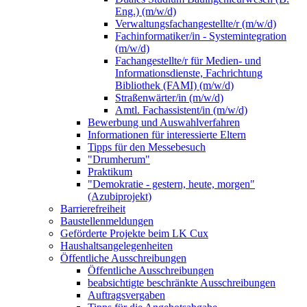
Eng.) (m/w/d)
Verwaltungsfachangestellte/r (m/w/d)
Fachinformatiker/in - Systemintegration
(m/w/d)
Fachangestellte/r für Medien- und
Informationsdienste, Fachrichtung
Bibliothek (FAMI) (m/w/d)
Straßenwärter/in (m/w/d)
Amtl. Fachassistent/in (m/w/d)
Bewerbung und Auswahlverfahren
Informationen für interessierte Eltern
Tipps für den Messebesuch
"Drumherum"
Praktikum
"Demokratie - gestern, heute, morgen"
(Azubiprojekt)
Barrierefreiheit
Baustellenmeldungen
Geförderte Projekte beim LK Cux
Haushaltsangelegenheiten
Öffentliche Ausschreibungen
Öffentliche Ausschreibungen
beabsichtigte beschränkte Ausschreibungen
Auftragsvergaben