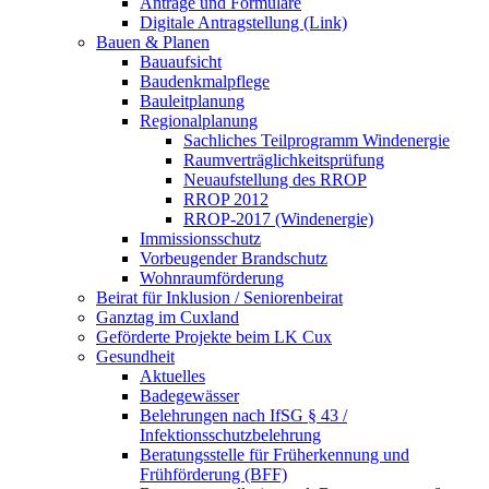
Anträge und Formulare
Digitale Antragstellung (Link)
Bauen & Planen
Bauaufsicht
Baudenkmalpflege
Bauleitplanung
Regionalplanung
Sachliches Teilprogramm Windenergie
Raumverträglichkeitsprüfung
Neuaufstellung des RROP
RROP 2012
RROP-2017 (Windenergie)
Immissionsschutz
Vorbeugender Brandschutz
Wohnraumförderung
Beirat für Inklusion / Seniorenbeirat
Ganztag im Cuxland
Geförderte Projekte beim LK Cux
Gesundheit
Aktuelles
Badegewässer
Belehrungen nach IfSG § 43 /
Infektionsschutzbelehrung
Beratungsstelle für Früherkennung und
Frühförderung (BFF)