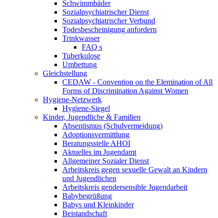
Schwimmbäder
Sozialpsychiatrischer Dienst
Sozialpsychiatrischer Verbund
Todesbescheinigung anfordern
Trinkwasser
FAQ s
Tuberkulose
Umbettung
Gleichstellung
CEDAW - Convention on the Elemination of All
Forms of Discrimination Against Women
Hygiene-Netzwerk
Hygiene-Siegel
Kinder, Jugendliche & Familien
Absentismus (Schulvermeidung)
Adoptionsvermittlung
Beratungsstelle AHOI
Aktuelles im Jugendamt
Allgemeiner Sozialer Dienst
Arbeitskreis gegen sexuelle Gewalt an Kindern
und Jugendlichen
Arbeitskreis gendersensible Jugendarbeit
Babybegrüßung
Babys und Kleinkinder
Beistandschaft