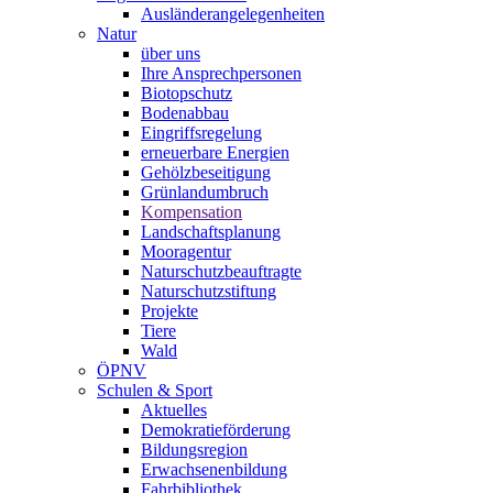
Ausländerangelegenheiten
Natur
über uns
Ihre Ansprechpersonen
Biotopschutz
Bodenabbau
Eingriffsregelung
erneuerbare Energien
Gehölzbeseitigung
Grünlandumbruch
Kompensation
Landschaftsplanung
Mooragentur
Naturschutzbeauftragte
Naturschutzstiftung
Projekte
Tiere
Wald
ÖPNV
Schulen & Sport
Aktuelles
Demokratieförderung
Bildungsregion
Erwachsenenbildung
Fahrbibliothek