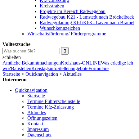
Kfz-Zulassung
Kreisstraßen
Projekte im Bereich Radwegebau
Radwegebau K21 - Lamstedt nach Bröckelbeck
Radwegplanung K61/K63 - Laven nach Bramel
Wunschkennzeichen
Wirtschaftsförderung/ Förderprogramme
Volltextsuche
schließen
Amtliche Bekanntmachungen
Kreishaus-ONLINE
Was erledige ich
wo?
Baustellen
Kreistagsinfo
Stellenangebote
Formulare
Startseite
>
Quicknavigation
>
Aktuelles
Untermenu
Quicknavigation
Startseite
Termine Führerscheinstelle
Termine Kfz-Zulassung
Aktuelles
Öffnungszeiten
Kontakt
Impressum
Datenschutz