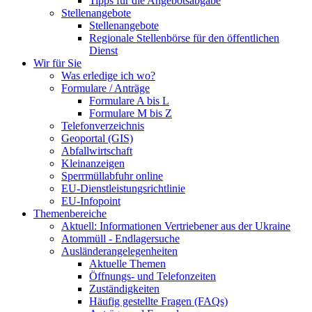
Tipps für die Angebotsabgabe
Stellenangebote
Stellenangebote
Regionale Stellenbörse für den öffentlichen
Dienst
Wir für Sie
Was erledige ich wo?
Formulare / Anträge
Formulare A bis L
Formulare M bis Z
Telefonverzeichnis
Geoportal (GIS)
Abfallwirtschaft
Kleinanzeigen
Sperrmüllabfuhr online
EU-Dienstleistungsrichtlinie
EU-Infopoint
Themenbereiche
Aktuell: Informationen Vertriebener aus der Ukraine
Atommüll - Endlagersuche
Ausländerangelegenheiten
Aktuelle Themen
Öffnungs- und Telefonzeiten
Zuständigkeiten
Häufig gestellte Fragen (FAQs)