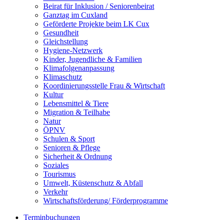
Beirat für Inklusion / Seniorenbeirat
Ganztag im Cuxland
Geförderte Projekte beim LK Cux
Gesundheit
Gleichstellung
Hygiene-Netzwerk
Kinder, Jugendliche & Familien
Klimafolgenanpassung
Klimaschutz
Koordinierungsstelle Frau & Wirtschaft
Kultur
Lebensmittel & Tiere
Migration & Teilhabe
Natur
ÖPNV
Schulen & Sport
Senioren & Pflege
Sicherheit & Ordnung
Soziales
Tourismus
Umwelt, Küstenschutz & Abfall
Verkehr
Wirtschaftsförderung/ Förderprogramme
Terminbuchungen