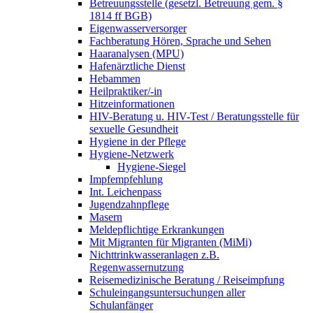
Betreuungsstelle (gesetzl. Betreuung gem. §
1814 ff BGB)
Eigenwasserversorger
Fachberatung Hören, Sprache und Sehen
Haaranalysen (MPU)
Hafenärztliche Dienst
Hebammen
Heilpraktiker/-in
Hitzeinformationen
HIV-Beratung u. HIV-Test / Beratungsstelle für
sexuelle Gesundheit
Hygiene in der Pflege
Hygiene-Netzwerk
Hygiene-Siegel
Impfempfehlung
Int. Leichenpass
Jugendzahnpflege
Masern
Meldepflichtige Erkrankungen
Mit Migranten für Migranten (MiMi)
Nichttrinkwasseranlagen z.B.
Regenwassernutzung
Reisemedizinische Beratung / Reiseimpfung
Schuleingangsuntersuchungen aller
Schulanfänger