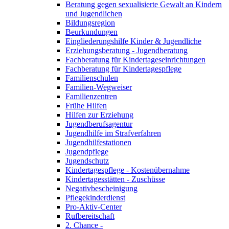
Beratung gegen sexualisierte Gewalt an Kindern
und Jugendlichen
Bildungsregion
Beurkundungen
Eingliederungshilfe Kinder & Jugendliche
Erziehungsberatung - Jugendberatung
Fachberatung für Kindertageseinrichtungen
Fachberatung für Kindertagespflege
Familienschulen
Familien-Wegweiser
Familienzentren
Frühe Hilfen
Hilfen zur Erziehung
Jugendberufsagentur
Jugendhilfe im Strafverfahren
Jugendhilfestationen
Jugendpflege
Jugendschutz
Kindertagespflege - Kostenübernahme
Kindertagesstätten - Zuschüsse
Negativbescheinigung
Pflegekinderdienst
Pro-Aktiv-Center
Rufbereitschaft
2. Chance -