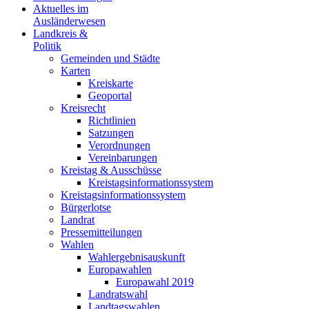
Aktuelles im
Ausländerwesen
Landkreis &
Politik
Gemeinden und Städte
Karten
Kreiskarte
Geoportal
Kreisrecht
Richtlinien
Satzungen
Verordnungen
Vereinbarungen
Kreistag & Ausschüsse
Kreistagsinformationssystem
Kreistagsinformationssystem
Bürgerlotse
Landrat
Pressemitteilungen
Wahlen
Wahlergebnisauskunft
Europawahlen
Europawahl 2019
Landratswahl
Landtagswahlen