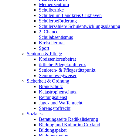
Medienzentrum
Schulbezirke
Schulen im Landkreis Cuxhaven
Schülerbeförderung
Schülerzahlen/ Schulentwicklungsplanung
2. Chance
Schulabsentismus
Kreiselternrat
Sport
Senioren & Pflege
Kreisseniorenbeirat
örtliche Pflegekonferenz
Senioren- & Pflegestützpunkt
Seniorenwegweiser
Sicherheit & Ordnung
Brandschutz
Katastrophenschutz
Rettungsdienst
Jagd- und Waffenrecht
Sprengstoffrecht
Soziales
Beratungsseite Radikalisierung
Bildung und Kultur im Cuxland
Bildungspaket
Bildungsregion