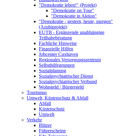
"Demokratie leben!" (Projekt)
"Demokratie on Tour"
"Demokratie in Aktion"
"Demokratie - gestern, heute, morgen"
(Azubiprojekt)
EUTB - Ergänzende unabhängige
Teilhabeberatung
Fachliche Hinweise
Finanzielle Hilfen
Jobcenter Cuxhaven
Regionales Versorgungszentrum
Selbsthilfegruppen
Sozialplanung
Sozialpsychiatrischer Dienst
Sozialpsychiatrischer Verbund
Wohngeld / Bürgergeld
Tourismus
Umwelt, Küstenschutz & Abfall
Abfall
Küstenschutz
Umwelt
Verkehr
Blitzer
Führerscheine