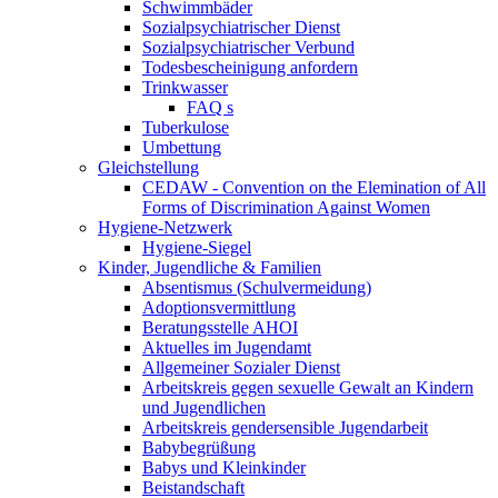
Schwimmbäder
Sozialpsychiatrischer Dienst
Sozialpsychiatrischer Verbund
Todesbescheinigung anfordern
Trinkwasser
FAQ s
Tuberkulose
Umbettung
Gleichstellung
CEDAW - Convention on the Elemination of All
Forms of Discrimination Against Women
Hygiene-Netzwerk
Hygiene-Siegel
Kinder, Jugendliche & Familien
Absentismus (Schulvermeidung)
Adoptionsvermittlung
Beratungsstelle AHOI
Aktuelles im Jugendamt
Allgemeiner Sozialer Dienst
Arbeitskreis gegen sexuelle Gewalt an Kindern
und Jugendlichen
Arbeitskreis gendersensible Jugendarbeit
Babybegrüßung
Babys und Kleinkinder
Beistandschaft