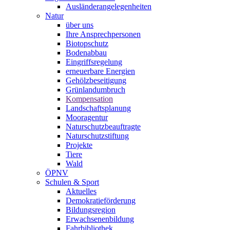
Ausländerangelegenheiten
Natur
über uns
Ihre Ansprechpersonen
Biotopschutz
Bodenabbau
Eingriffsregelung
erneuerbare Energien
Gehölzbeseitigung
Grünlandumbruch
Kompensation
Landschaftsplanung
Mooragentur
Naturschutzbeauftragte
Naturschutzstiftung
Projekte
Tiere
Wald
ÖPNV
Schulen & Sport
Aktuelles
Demokratieförderung
Bildungsregion
Erwachsenenbildung
Fahrbibliothek