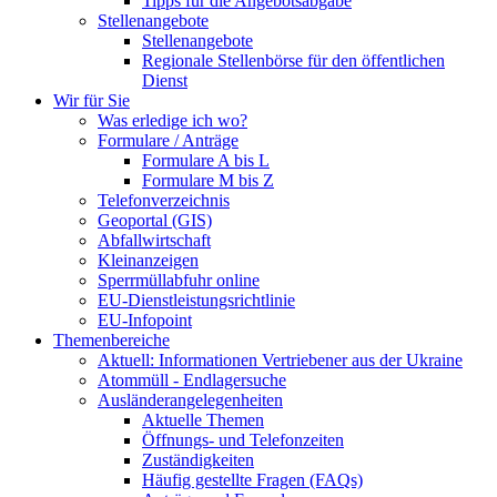
Tipps für die Angebotsabgabe
Stellenangebote
Stellenangebote
Regionale Stellenbörse für den öffentlichen
Dienst
Wir für Sie
Was erledige ich wo?
Formulare / Anträge
Formulare A bis L
Formulare M bis Z
Telefonverzeichnis
Geoportal (GIS)
Abfallwirtschaft
Kleinanzeigen
Sperrmüllabfuhr online
EU-Dienstleistungsrichtlinie
EU-Infopoint
Themenbereiche
Aktuell: Informationen Vertriebener aus der Ukraine
Atommüll - Endlagersuche
Ausländerangelegenheiten
Aktuelle Themen
Öffnungs- und Telefonzeiten
Zuständigkeiten
Häufig gestellte Fragen (FAQs)