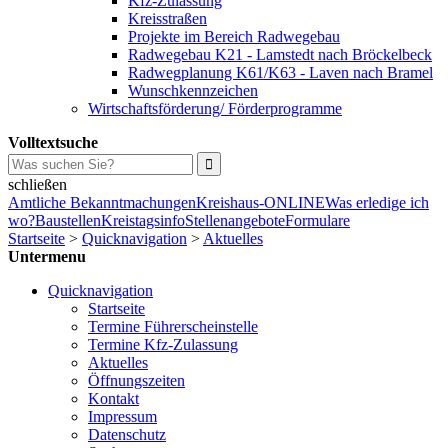
Kfz-Zulassung
Kreisstraßen
Projekte im Bereich Radwegebau
Radwegebau K21 - Lamstedt nach Bröckelbeck
Radwegplanung K61/K63 - Laven nach Bramel
Wunschkennzeichen
Wirtschaftsförderung/ Förderprogramme
Volltextsuche
schließen
Amtliche Bekanntmachungen
Kreishaus-ONLINE
Was erledige ich
wo?
Baustellen
Kreistagsinfo
Stellenangebote
Formulare
Startseite
>
Quicknavigation
>
Aktuelles
Untermenu
Quicknavigation
Startseite
Termine Führerscheinstelle
Termine Kfz-Zulassung
Aktuelles
Öffnungszeiten
Kontakt
Impressum
Datenschutz