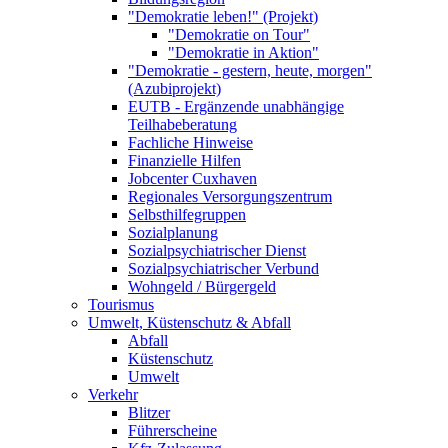
"Demokratie leben!" (Projekt)
"Demokratie on Tour"
"Demokratie in Aktion"
"Demokratie - gestern, heute, morgen"
(Azubiprojekt)
EUTB - Ergänzende unabhängige
Teilhabeberatung
Fachliche Hinweise
Finanzielle Hilfen
Jobcenter Cuxhaven
Regionales Versorgungszentrum
Selbsthilfegruppen
Sozialplanung
Sozialpsychiatrischer Dienst
Sozialpsychiatrischer Verbund
Wohngeld / Bürgergeld
Tourismus
Umwelt, Küstenschutz & Abfall
Abfall
Küstenschutz
Umwelt
Verkehr
Blitzer
Führerscheine