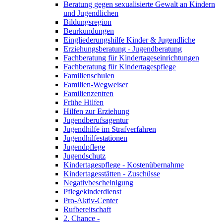
Beratung gegen sexualisierte Gewalt an Kindern
und Jugendlichen
Bildungsregion
Beurkundungen
Eingliederungshilfe Kinder & Jugendliche
Erziehungsberatung - Jugendberatung
Fachberatung für Kindertageseinrichtungen
Fachberatung für Kindertagespflege
Familienschulen
Familien-Wegweiser
Familienzentren
Frühe Hilfen
Hilfen zur Erziehung
Jugendberufsagentur
Jugendhilfe im Strafverfahren
Jugendhilfestationen
Jugendpflege
Jugendschutz
Kindertagespflege - Kostenübernahme
Kindertagesstätten - Zuschüsse
Negativbescheinigung
Pflegekinderdienst
Pro-Aktiv-Center
Rufbereitschaft
2. Chance -