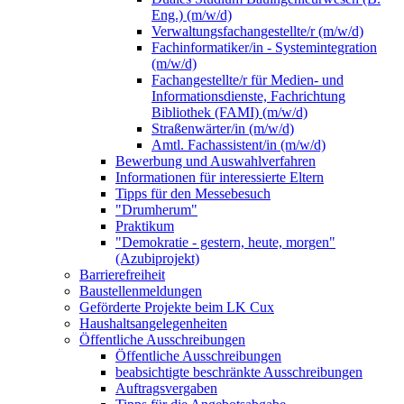
Eng.) (m/w/d)
Verwaltungsfachangestellte/r (m/w/d)
Fachinformatiker/in - Systemintegration
(m/w/d)
Fachangestellte/r für Medien- und
Informationsdienste, Fachrichtung
Bibliothek (FAMI) (m/w/d)
Straßenwärter/in (m/w/d)
Amtl. Fachassistent/in (m/w/d)
Bewerbung und Auswahlverfahren
Informationen für interessierte Eltern
Tipps für den Messebesuch
"Drumherum"
Praktikum
"Demokratie - gestern, heute, morgen"
(Azubiprojekt)
Barrierefreiheit
Baustellenmeldungen
Geförderte Projekte beim LK Cux
Haushaltsangelegenheiten
Öffentliche Ausschreibungen
Öffentliche Ausschreibungen
beabsichtigte beschränkte Ausschreibungen
Auftragsvergaben