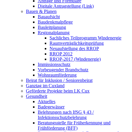
Anträge und Formulare
Digitale Antragstellung (Link)
Bauen & Planen
Bauaufsicht
Baudenkmalpflege
Bauleitplanung
Regionalplanung
Sachliches Teilprogramm Windenergie
Raumverträglichkeitsprüfung
Neuaufstellung des RROP
RROP 2012
RROP-2017 (Windenergie)
Immissionsschutz
Vorbeugender Brandschutz
Wohnraumförderung
Beirat für Inklusion / Seniorenbeirat
Ganztag im Cuxland
Geförderte Projekte beim LK Cux
Gesundheit
Aktuelles
Badegewässer
Belehrungen nach IfSG § 43 /
Infektionsschutzbelehrung
Beratungsstelle für Früherkennung und
Frühförderung (BFF)