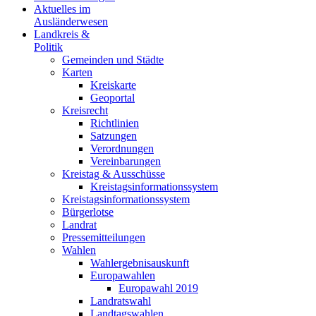
Aktuelles im
Ausländerwesen
Landkreis &
Politik
Gemeinden und Städte
Karten
Kreiskarte
Geoportal
Kreisrecht
Richtlinien
Satzungen
Verordnungen
Vereinbarungen
Kreistag & Ausschüsse
Kreistagsinformationssystem
Kreistagsinformationssystem
Bürgerlotse
Landrat
Pressemitteilungen
Wahlen
Wahlergebnisauskunft
Europawahlen
Europawahl 2019
Landratswahl
Landtagswahlen