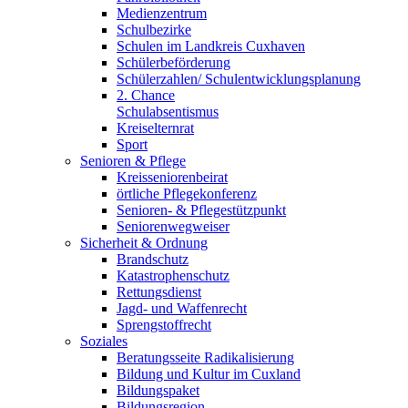
Medienzentrum
Schulbezirke
Schulen im Landkreis Cuxhaven
Schülerbeförderung
Schülerzahlen/ Schulentwicklungsplanung
2. Chance
Schulabsentismus
Kreiselternrat
Sport
Senioren & Pflege
Kreisseniorenbeirat
örtliche Pflegekonferenz
Senioren- & Pflegestützpunkt
Seniorenwegweiser
Sicherheit & Ordnung
Brandschutz
Katastrophenschutz
Rettungsdienst
Jagd- und Waffenrecht
Sprengstoffrecht
Soziales
Beratungsseite Radikalisierung
Bildung und Kultur im Cuxland
Bildungspaket
Bildungsregion