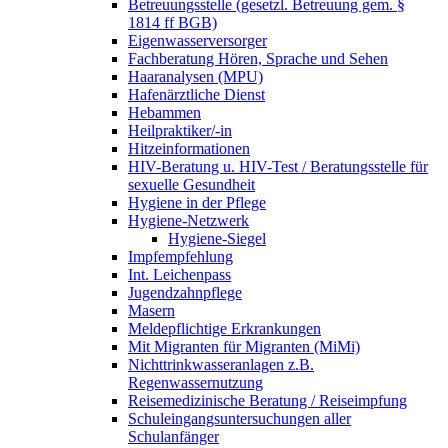
Betreuungsstelle (gesetzl. Betreuung gem. §
1814 ff BGB)
Eigenwasserversorger
Fachberatung Hören, Sprache und Sehen
Haaranalysen (MPU)
Hafenärztliche Dienst
Hebammen
Heilpraktiker/-in
Hitzeinformationen
HIV-Beratung u. HIV-Test / Beratungsstelle für
sexuelle Gesundheit
Hygiene in der Pflege
Hygiene-Netzwerk
Hygiene-Siegel
Impfempfehlung
Int. Leichenpass
Jugendzahnpflege
Masern
Meldepflichtige Erkrankungen
Mit Migranten für Migranten (MiMi)
Nichttrinkwasseranlagen z.B.
Regenwassernutzung
Reisemedizinische Beratung / Reiseimpfung
Schuleingangsuntersuchungen aller
Schulanfänger