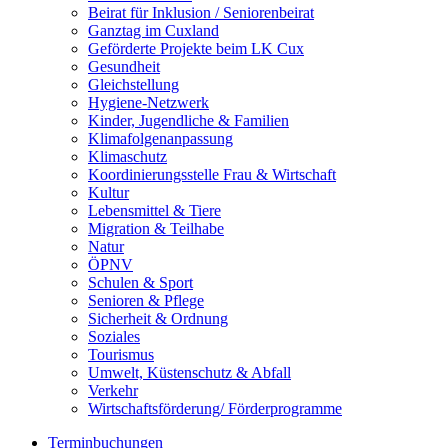
Beirat für Inklusion / Seniorenbeirat
Ganztag im Cuxland
Geförderte Projekte beim LK Cux
Gesundheit
Gleichstellung
Hygiene-Netzwerk
Kinder, Jugendliche & Familien
Klimafolgenanpassung
Klimaschutz
Koordinierungsstelle Frau & Wirtschaft
Kultur
Lebensmittel & Tiere
Migration & Teilhabe
Natur
ÖPNV
Schulen & Sport
Senioren & Pflege
Sicherheit & Ordnung
Soziales
Tourismus
Umwelt, Küstenschutz & Abfall
Verkehr
Wirtschaftsförderung/ Förderprogramme
Terminbuchungen