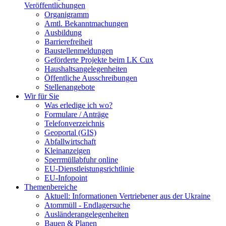
Veröffentlichungen
Organigramm
Amtl. Bekanntmachungen
Ausbildung
Barrierefreiheit
Baustellenmeldungen
Geförderte Projekte beim LK Cux
Haushaltsangelegenheiten
Öffentliche Ausschreibungen
Stellenangebote
Wir für Sie
Was erledige ich wo?
Formulare / Anträge
Telefonverzeichnis
Geoportal (GIS)
Abfallwirtschaft
Kleinanzeigen
Sperrmüllabfuhr online
EU-Dienstleistungsrichtlinie
EU-Infopoint
Themenbereiche
Aktuell: Informationen Vertriebener aus der Ukraine
Atommüll - Endlagersuche
Ausländerangelegenheiten
Bauen & Planen