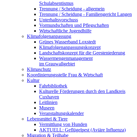
Schulabsentismus
Trennung / Scheidung - allgemein
Trennung / Scheidung - Familiengericht Langen
Unterhaltsvorschuss
Vormundschaften und Pflegschaften
Wirtschaftliche Jugendhilfe
Klimafolgenanpassung
Grünes Wasserband Loxstedt
Klimafolgenanpassungskonzept
Landschaftskonzept für die Geesteniederung
Wassermengenmanagement
im Grauwallgebiet
Klimaschutz
Koordinierungsstelle Frau & Wirtschaft
Kultur
Fahrbibliothek
Kulturelle Förderungen durch den Landkreis
Cuxhaven
Leitlinien
Museen
Veranstaltungskalender
Lebensmittel & Tiere
Vermittlung von Hunden
AKTUELL: Geflügelpest (Aviäre Influenza)
Migration & Teilhabe