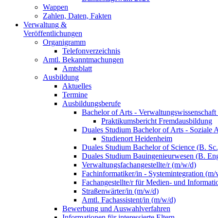
Wappen
Zahlen, Daten, Fakten
Verwaltung &
Veröffentlichungen
Organigramm
Telefonverzeichnis
Amtl. Bekanntmachungen
Amtsblatt
Ausbildung
Aktuelles
Termine
Ausbildungsberufe
Bachelor of Arts - Verwaltungswissenschaft
Praktikumsbericht Fremdausbildung
Duales Studium Bachelor of Arts - Soziale 
Studienort Heidenheim
Duales Studium Bachelor of Science (B. S
Duales Studium Bauingenieurwesen (B. Eng
Verwaltungsfachangestellte/r (m/w/d)
Fachinformatiker/in - Systemintegration (m/
Fachangestellte/r für Medien- und Informat
Straßenwärter/in (m/w/d)
Amtl. Fachassistent/in (m/w/d)
Bewerbung und Auswahlverfahren
Informationen für interessierte Eltern