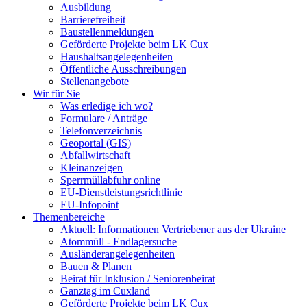
Ausbildung
Barrierefreiheit
Baustellenmeldungen
Geförderte Projekte beim LK Cux
Haushaltsangelegenheiten
Öffentliche Ausschreibungen
Stellenangebote
Wir für Sie
Was erledige ich wo?
Formulare / Anträge
Telefonverzeichnis
Geoportal (GIS)
Abfallwirtschaft
Kleinanzeigen
Sperrmüllabfuhr online
EU-Dienstleistungsrichtlinie
EU-Infopoint
Themenbereiche
Aktuell: Informationen Vertriebener aus der Ukraine
Atommüll - Endlagersuche
Ausländerangelegenheiten
Bauen & Planen
Beirat für Inklusion / Seniorenbeirat
Ganztag im Cuxland
Geförderte Projekte beim LK Cux