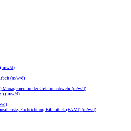
 (m/w/d)
Arbeit (m/w/d)
c.) Management in der Gefahrenabwehr (m/w/d)
.) (m/w/d)
w/d)
ionsdienste, Fachrichtung Bibliothek (FAMI) (m/w/d)