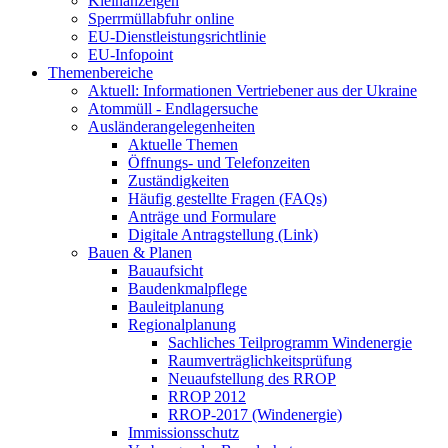
Kleinanzeigen
Sperrmüllabfuhr online
EU-Dienstleistungsrichtlinie
EU-Infopoint
Themenbereiche
Aktuell: Informationen Vertriebener aus der Ukraine
Atommüll - Endlagersuche
Ausländerangelegenheiten
Aktuelle Themen
Öffnungs- und Telefonzeiten
Zuständigkeiten
Häufig gestellte Fragen (FAQs)
Anträge und Formulare
Digitale Antragstellung (Link)
Bauen & Planen
Bauaufsicht
Baudenkmalpflege
Bauleitplanung
Regionalplanung
Sachliches Teilprogramm Windenergie
Raumverträglichkeitsprüfung
Neuaufstellung des RROP
RROP 2012
RROP-2017 (Windenergie)
Immissionsschutz