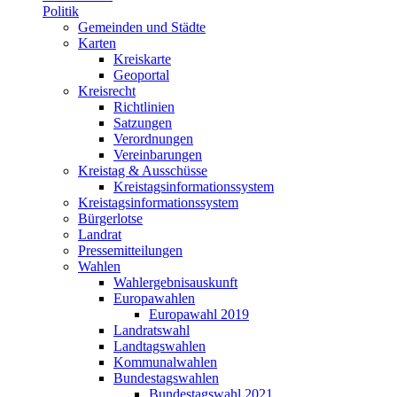
Politik
Gemeinden und Städte
Karten
Kreiskarte
Geoportal
Kreisrecht
Richtlinien
Satzungen
Verordnungen
Vereinbarungen
Kreistag & Ausschüsse
Kreistagsinformationssystem
Kreistagsinformationssystem
Bürgerlotse
Landrat
Pressemitteilungen
Wahlen
Wahlergebnisauskunft
Europawahlen
Europawahl 2019
Landratswahl
Landtagswahlen
Kommunalwahlen
Bundestagswahlen
Bundestagswahl 2021