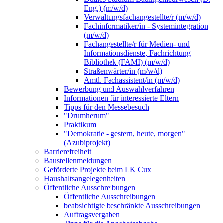
Eng.) (m/w/d)
Verwaltungsfachangestellte/r (m/w/d)
Fachinformatiker/in - Systemintegration
(m/w/d)
Fachangestellte/r für Medien- und
Informationsdienste, Fachrichtung
Bibliothek (FAMI) (m/w/d)
Straßenwärter/in (m/w/d)
Amtl. Fachassistent/in (m/w/d)
Bewerbung und Auswahlverfahren
Informationen für interessierte Eltern
Tipps für den Messebesuch
"Drumherum"
Praktikum
"Demokratie - gestern, heute, morgen"
(Azubiprojekt)
Barrierefreiheit
Baustellenmeldungen
Geförderte Projekte beim LK Cux
Haushaltsangelegenheiten
Öffentliche Ausschreibungen
Öffentliche Ausschreibungen
beabsichtigte beschränkte Ausschreibungen
Auftragsvergaben