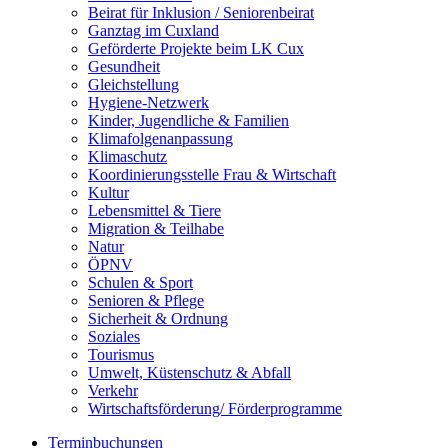
Beirat für Inklusion / Seniorenbeirat
Ganztag im Cuxland
Geförderte Projekte beim LK Cux
Gesundheit
Gleichstellung
Hygiene-Netzwerk
Kinder, Jugendliche & Familien
Klimafolgenanpassung
Klimaschutz
Koordinierungsstelle Frau & Wirtschaft
Kultur
Lebensmittel & Tiere
Migration & Teilhabe
Natur
ÖPNV
Schulen & Sport
Senioren & Pflege
Sicherheit & Ordnung
Soziales
Tourismus
Umwelt, Küstenschutz & Abfall
Verkehr
Wirtschaftsförderung/ Förderprogramme
Terminbuchungen