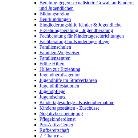
Beratung gegen sexualisierte Gewalt an Kindern
und Jugendlichen
Bildungsregion
Beurkundungen
Eingliederungshilfe Kinder & Jugendliche
Erziehungsberatung - Jugendberatung
Fachberatung für Kindertageseinrichtungen
Fachberatung für Kindertagespflege
Familienschulen
Familien-Wegweiser
Familienzentren
Frühe Hilfen
Hilfen zur Erziehung
Jugendberufsagentur
Jugendhilfe im Strafverfahren
Jugendhilfestationen
Jugendpflege
Jugendschutz
Kindertagespflege - Kostenübernahme
Kindertagesstätten - Zuschüsse
Negativbescheinigung
Pflegekinderdienst
Pro-Aktiv-Center
Rufbereitschaft
2. Chance -