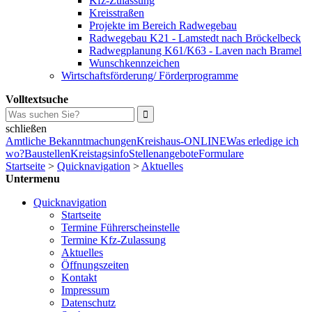
Kfz-Zulassung
Kreisstraßen
Projekte im Bereich Radwegebau
Radwegebau K21 - Lamstedt nach Bröckelbeck
Radwegplanung K61/K63 - Laven nach Bramel
Wunschkennzeichen
Wirtschaftsförderung/ Förderprogramme
Volltextsuche
schließen
Amtliche Bekanntmachungen
Kreishaus-ONLINE
Was erledige ich
wo?
Baustellen
Kreistagsinfo
Stellenangebote
Formulare
Startseite
>
Quicknavigation
>
Aktuelles
Untermenu
Quicknavigation
Startseite
Termine Führerscheinstelle
Termine Kfz-Zulassung
Aktuelles
Öffnungszeiten
Kontakt
Impressum
Datenschutz