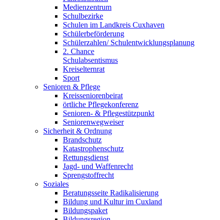
Medienzentrum
Schulbezirke
Schulen im Landkreis Cuxhaven
Schülerbeförderung
Schülerzahlen/ Schulentwicklungsplanung
2. Chance
Schulabsentismus
Kreiselternrat
Sport
Senioren & Pflege
Kreisseniorenbeirat
örtliche Pflegekonferenz
Senioren- & Pflegestützpunkt
Seniorenwegweiser
Sicherheit & Ordnung
Brandschutz
Katastrophenschutz
Rettungsdienst
Jagd- und Waffenrecht
Sprengstoffrecht
Soziales
Beratungsseite Radikalisierung
Bildung und Kultur im Cuxland
Bildungspaket
Bildungsregion