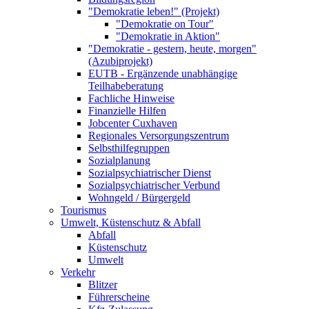
"Demokratie leben!" (Projekt)
"Demokratie on Tour"
"Demokratie in Aktion"
"Demokratie - gestern, heute, morgen"
(Azubiprojekt)
EUTB - Ergänzende unabhängige
Teilhabeberatung
Fachliche Hinweise
Finanzielle Hilfen
Jobcenter Cuxhaven
Regionales Versorgungszentrum
Selbsthilfegruppen
Sozialplanung
Sozialpsychiatrischer Dienst
Sozialpsychiatrischer Verbund
Wohngeld / Bürgergeld
Tourismus
Umwelt, Küstenschutz & Abfall
Abfall
Küstenschutz
Umwelt
Verkehr
Blitzer
Führerscheine