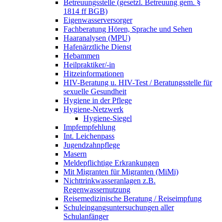
Betreuungsstelle (gesetzl. Betreuung gem. §
1814 ff BGB)
Eigenwasserversorger
Fachberatung Hören, Sprache und Sehen
Haaranalysen (MPU)
Hafenärztliche Dienst
Hebammen
Heilpraktiker/-in
Hitzeinformationen
HIV-Beratung u. HIV-Test / Beratungsstelle für
sexuelle Gesundheit
Hygiene in der Pflege
Hygiene-Netzwerk
Hygiene-Siegel
Impfempfehlung
Int. Leichenpass
Jugendzahnpflege
Masern
Meldepflichtige Erkrankungen
Mit Migranten für Migranten (MiMi)
Nichttrinkwasseranlagen z.B.
Regenwassernutzung
Reisemedizinische Beratung / Reiseimpfung
Schuleingangsuntersuchungen aller
Schulanfänger