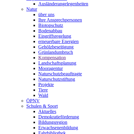
Ausländerangelegenheiten
Natur
über uns
Ihre Ansprechpersonen
Biotopschutz
Bodenabbau
Eingriffsregelung
erneuerbare Energien
Gehölzbeseitigung
Grünlandumbruch
Kompensation
Landschaftsplanung
Mooragentur
Naturschutzbeauftragte
Naturschutzstiftung
Projekte
Tiere
Wald
ÖPNV
Schulen & Sport
Aktuelles
Demokratieförderung
Bildungsregion
Erwachsenenbildung
Fahrbibliothek