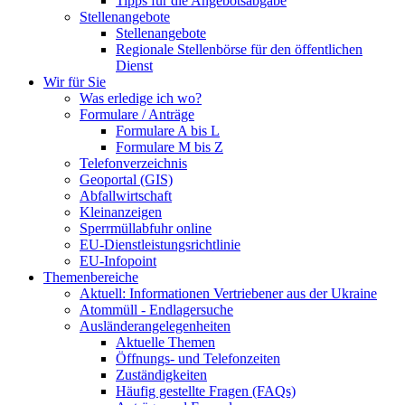
Tipps für die Angebotsabgabe
Stellenangebote
Stellenangebote
Regionale Stellenbörse für den öffentlichen
Dienst
Wir für Sie
Was erledige ich wo?
Formulare / Anträge
Formulare A bis L
Formulare M bis Z
Telefonverzeichnis
Geoportal (GIS)
Abfallwirtschaft
Kleinanzeigen
Sperrmüllabfuhr online
EU-Dienstleistungsrichtlinie
EU-Infopoint
Themenbereiche
Aktuell: Informationen Vertriebener aus der Ukraine
Atommüll - Endlagersuche
Ausländerangelegenheiten
Aktuelle Themen
Öffnungs- und Telefonzeiten
Zuständigkeiten
Häufig gestellte Fragen (FAQs)