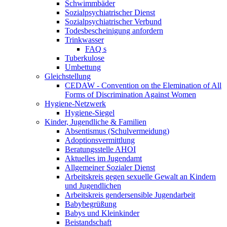
Schwimmbäder
Sozialpsychiatrischer Dienst
Sozialpsychiatrischer Verbund
Todesbescheinigung anfordern
Trinkwasser
FAQ s
Tuberkulose
Umbettung
Gleichstellung
CEDAW - Convention on the Elemination of All
Forms of Discrimination Against Women
Hygiene-Netzwerk
Hygiene-Siegel
Kinder, Jugendliche & Familien
Absentismus (Schulvermeidung)
Adoptionsvermittlung
Beratungsstelle AHOI
Aktuelles im Jugendamt
Allgemeiner Sozialer Dienst
Arbeitskreis gegen sexuelle Gewalt an Kindern
und Jugendlichen
Arbeitskreis gendersensible Jugendarbeit
Babybegrüßung
Babys und Kleinkinder
Beistandschaft