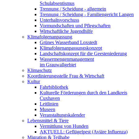
Schulabsentismus
Trennung / Scheidung - allgemein
Trennung / Scheidung - Familiengericht Langen
Unterhaltsvorschuss
Vormundschaften und Pflegschaften
Wirtschaftliche Jugendhilfe
Klimafolgenanpassung
Grünes Wasserband Loxstedt
Klimafolgenanpassungskonzept
Landschaftskonzept für die Geesteniederung
Wassermengenmanagement
im Grauwallgebiet
Klimaschutz
Koordinierungsstelle Frau & Wirtschaft
Kultur
Fahrbibliothek
Kulturelle Förderungen durch den Landkreis
Cuxhaven
Leitlinien
Museen
Veranstaltungskalender
Lebensmittel & Tiere
Vermittlung von Hunden
AKTUELL: Geflügelpest (Aviäre Influenza)
Migration & Teilhabe