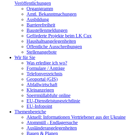
Veröffentlichungen
Organigramm
Amtl. Bekanntmachungen
Ausbildung
Barrierefreiheit
Baustellenmeldungen
Geförderte Projekte beim LK Cux
Haushaltsangelegenheiten
Öffentliche Ausschreibungen
Stellenangebote
Wir für Sie
Was erledige ich wo?
Formulare / Anträge
Telefonverzeichnis
Geoportal (GIS)
Abfallwirtschaft
Kleinanzeigen
Sperrmüllabfuhr online
EU-Dienstleistungsrichtlinie
EU-Infopoint
Themenbereiche
Aktuell: Informationen Vertriebener aus der Ukraine
Atommüll - Endlagersuche
Ausländerangelegenheiten
Bauen & Planen