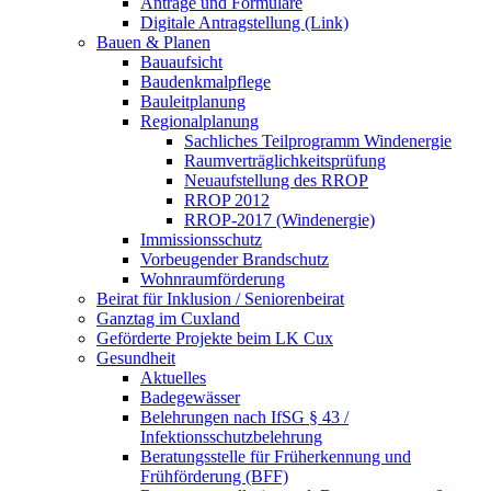
Anträge und Formulare
Digitale Antragstellung (Link)
Bauen & Planen
Bauaufsicht
Baudenkmalpflege
Bauleitplanung
Regionalplanung
Sachliches Teilprogramm Windenergie
Raumverträglichkeitsprüfung
Neuaufstellung des RROP
RROP 2012
RROP-2017 (Windenergie)
Immissionsschutz
Vorbeugender Brandschutz
Wohnraumförderung
Beirat für Inklusion / Seniorenbeirat
Ganztag im Cuxland
Geförderte Projekte beim LK Cux
Gesundheit
Aktuelles
Badegewässer
Belehrungen nach IfSG § 43 /
Infektionsschutzbelehrung
Beratungsstelle für Früherkennung und
Frühförderung (BFF)