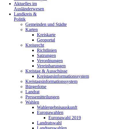
Aktuelles im
Ausländerwesen
Landkreis &
Politik
Gemeinden und Städte
Karten
Kreiskarte
Geoportal
Kreisrecht
Richtlinien
Satzungen
Verordnungen
Vereinbarungen
Kreistag & Ausschüsse
Kreistagsinformationssystem
Kreistagsinformationssystem
Bürgerlotse
Landrat
Pressemitteilungen
Wahlen
Wahlergebnisauskunft
Europawahlen
Europawahl 2019
Landratswahl
Landtagswahlen