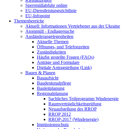
Kleinanzeigen
Sperrmüllabfuhr online
EU-Dienstleistungsrichtlinie
EU-Infopoint
Themenbereiche
Aktuell: Informationen Vertriebener aus der Ukraine
Atommüll - Endlagersuche
Ausländerangelegenheiten
Aktuelle Themen
Öffnungs- und Telefonzeiten
Zuständigkeiten
Häufig gestellte Fragen (FAQs)
Anträge und Formulare
Digitale Antragstellung (Link)
Bauen & Planen
Bauaufsicht
Baudenkmalpflege
Bauleitplanung
Regionalplanung
Sachliches Teilprogramm Windenergie
Raumverträglichkeitsprüfung
Neuaufstellung des RROP
RROP 2012
RROP-2017 (Windenergie)
Immissionsschutz