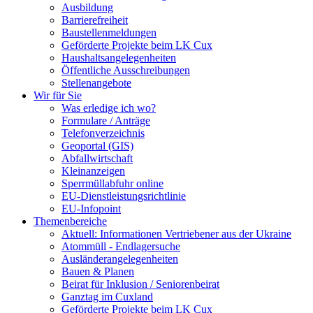
Ausbildung
Barrierefreiheit
Baustellenmeldungen
Geförderte Projekte beim LK Cux
Haushaltsangelegenheiten
Öffentliche Ausschreibungen
Stellenangebote
Wir für Sie
Was erledige ich wo?
Formulare / Anträge
Telefonverzeichnis
Geoportal (GIS)
Abfallwirtschaft
Kleinanzeigen
Sperrmüllabfuhr online
EU-Dienstleistungsrichtlinie
EU-Infopoint
Themenbereiche
Aktuell: Informationen Vertriebener aus der Ukraine
Atommüll - Endlagersuche
Ausländerangelegenheiten
Bauen & Planen
Beirat für Inklusion / Seniorenbeirat
Ganztag im Cuxland
Geförderte Projekte beim LK Cux