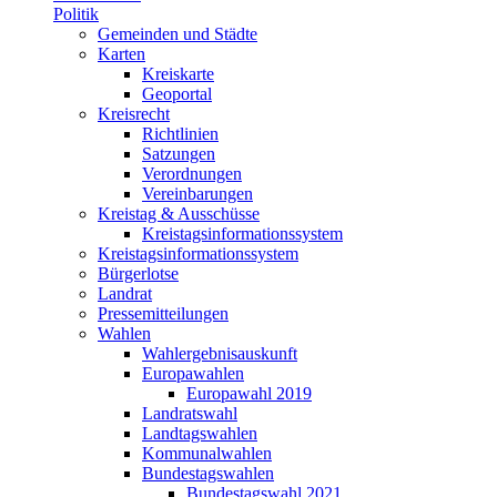
Politik
Gemeinden und Städte
Karten
Kreiskarte
Geoportal
Kreisrecht
Richtlinien
Satzungen
Verordnungen
Vereinbarungen
Kreistag & Ausschüsse
Kreistagsinformationssystem
Kreistagsinformationssystem
Bürgerlotse
Landrat
Pressemitteilungen
Wahlen
Wahlergebnisauskunft
Europawahlen
Europawahl 2019
Landratswahl
Landtagswahlen
Kommunalwahlen
Bundestagswahlen
Bundestagswahl 2021