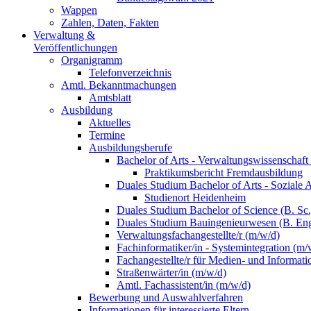
Wappen
Zahlen, Daten, Fakten
Verwaltung &
Veröffentlichungen
Organigramm
Telefonverzeichnis
Amtl. Bekanntmachungen
Amtsblatt
Ausbildung
Aktuelles
Termine
Ausbildungsberufe
Bachelor of Arts - Verwaltungswissenschaft
Praktikumsbericht Fremdausbildung
Duales Studium Bachelor of Arts - Soziale 
Studienort Heidenheim
Duales Studium Bachelor of Science (B. S
Duales Studium Bauingenieurwesen (B. Eng
Verwaltungsfachangestellte/r (m/w/d)
Fachinformatiker/in - Systemintegration (m/
Fachangestellte/r für Medien- und Informat
Straßenwärter/in (m/w/d)
Amtl. Fachassistent/in (m/w/d)
Bewerbung und Auswahlverfahren
Informationen für interessierte Eltern