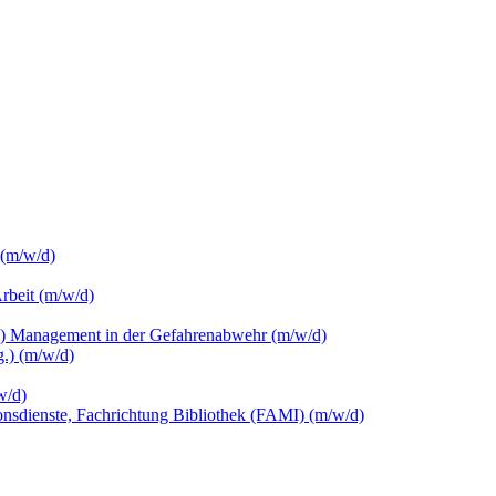
 (m/w/d)
Arbeit (m/w/d)
c.) Management in der Gefahrenabwehr (m/w/d)
.) (m/w/d)
w/d)
ionsdienste, Fachrichtung Bibliothek (FAMI) (m/w/d)