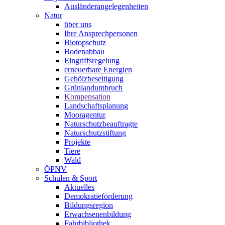
Ausländerangelegenheiten
Natur
über uns
Ihre Ansprechpersonen
Biotopschutz
Bodenabbau
Eingriffsregelung
erneuerbare Energien
Gehölzbeseitigung
Grünlandumbruch
Kompensation
Landschaftsplanung
Mooragentur
Naturschutzbeauftragte
Naturschutzstiftung
Projekte
Tiere
Wald
ÖPNV
Schulen & Sport
Aktuelles
Demokratieförderung
Bildungsregion
Erwachsenenbildung
Fahrbibliothek