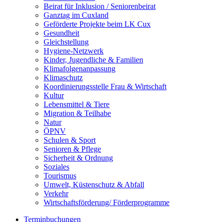
Beirat für Inklusion / Seniorenbeirat
Ganztag im Cuxland
Geförderte Projekte beim LK Cux
Gesundheit
Gleichstellung
Hygiene-Netzwerk
Kinder, Jugendliche & Familien
Klimafolgenanpassung
Klimaschutz
Koordinierungsstelle Frau & Wirtschaft
Kultur
Lebensmittel & Tiere
Migration & Teilhabe
Natur
ÖPNV
Schulen & Sport
Senioren & Pflege
Sicherheit & Ordnung
Soziales
Tourismus
Umwelt, Küstenschutz & Abfall
Verkehr
Wirtschaftsförderung/ Förderprogramme
Terminbuchungen