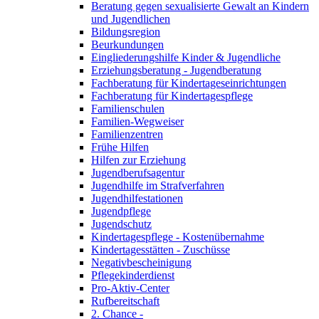
Beratung gegen sexualisierte Gewalt an Kindern
und Jugendlichen
Bildungsregion
Beurkundungen
Eingliederungshilfe Kinder & Jugendliche
Erziehungsberatung - Jugendberatung
Fachberatung für Kindertageseinrichtungen
Fachberatung für Kindertagespflege
Familienschulen
Familien-Wegweiser
Familienzentren
Frühe Hilfen
Hilfen zur Erziehung
Jugendberufsagentur
Jugendhilfe im Strafverfahren
Jugendhilfestationen
Jugendpflege
Jugendschutz
Kindertagespflege - Kostenübernahme
Kindertagesstätten - Zuschüsse
Negativbescheinigung
Pflegekinderdienst
Pro-Aktiv-Center
Rufbereitschaft
2. Chance -