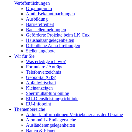
Veröffentlichungen
Organigramm
Amtl. Bekanntmachungen
Ausbildung
Barrierefreiheit
Baustellenmeldungen
Geförderte Projekte beim LK Cux
Haushaltsangelegenheiten
Öffentliche Ausschreibungen
Stellenangebote
Wir für Sie
Was erledige ich wo?
Formulare / Anträge
Telefonverzeichnis
Geoportal (GIS)
Abfallwirtschaft
Kleinanzeigen
Sperrmüllabfuhr online
EU-Dienstleistungsrichtlinie
EU-Infopoint
Themenbereiche
Aktuell: Informationen Vertriebener aus der Ukraine
Atommüll - Endlagersuche
Ausländerangelegenheiten
Bauen & Planen