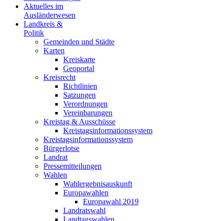
Aktuelles im
Ausländerwesen
Landkreis &
Politik
Gemeinden und Städte
Karten
Kreiskarte
Geoportal
Kreisrecht
Richtlinien
Satzungen
Verordnungen
Vereinbarungen
Kreistag & Ausschüsse
Kreistagsinformationssystem
Kreistagsinformationssystem
Bürgerlotse
Landrat
Pressemitteilungen
Wahlen
Wahlergebnisauskunft
Europawahlen
Europawahl 2019
Landratswahl
Landtagswahlen