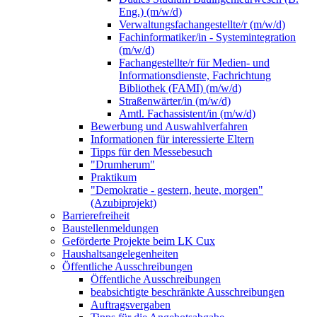
Eng.) (m/w/d)
Verwaltungsfachangestellte/r (m/w/d)
Fachinformatiker/in - Systemintegration
(m/w/d)
Fachangestellte/r für Medien- und
Informationsdienste, Fachrichtung
Bibliothek (FAMI) (m/w/d)
Straßenwärter/in (m/w/d)
Amtl. Fachassistent/in (m/w/d)
Bewerbung und Auswahlverfahren
Informationen für interessierte Eltern
Tipps für den Messebesuch
"Drumherum"
Praktikum
"Demokratie - gestern, heute, morgen"
(Azubiprojekt)
Barrierefreiheit
Baustellenmeldungen
Geförderte Projekte beim LK Cux
Haushaltsangelegenheiten
Öffentliche Ausschreibungen
Öffentliche Ausschreibungen
beabsichtigte beschränkte Ausschreibungen
Auftragsvergaben