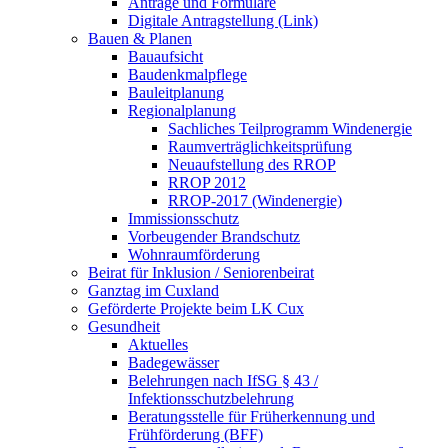
Anträge und Formulare
Digitale Antragstellung (Link)
Bauen & Planen
Bauaufsicht
Baudenkmalpflege
Bauleitplanung
Regionalplanung
Sachliches Teilprogramm Windenergie
Raumverträglichkeitsprüfung
Neuaufstellung des RROP
RROP 2012
RROP-2017 (Windenergie)
Immissionsschutz
Vorbeugender Brandschutz
Wohnraumförderung
Beirat für Inklusion / Seniorenbeirat
Ganztag im Cuxland
Geförderte Projekte beim LK Cux
Gesundheit
Aktuelles
Badegewässer
Belehrungen nach IfSG § 43 /
Infektionsschutzbelehrung
Beratungsstelle für Früherkennung und
Frühförderung (BFF)