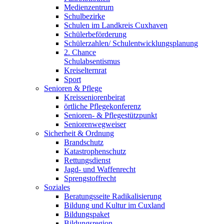
Medienzentrum
Schulbezirke
Schulen im Landkreis Cuxhaven
Schülerbeförderung
Schülerzahlen/ Schulentwicklungsplanung
2. Chance
Schulabsentismus
Kreiselternrat
Sport
Senioren & Pflege
Kreisseniorenbeirat
örtliche Pflegekonferenz
Senioren- & Pflegestützpunkt
Seniorenwegweiser
Sicherheit & Ordnung
Brandschutz
Katastrophenschutz
Rettungsdienst
Jagd- und Waffenrecht
Sprengstoffrecht
Soziales
Beratungsseite Radikalisierung
Bildung und Kultur im Cuxland
Bildungspaket
Bildungsregion