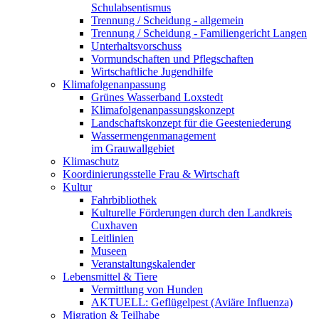
Schulabsentismus
Trennung / Scheidung - allgemein
Trennung / Scheidung - Familiengericht Langen
Unterhaltsvorschuss
Vormundschaften und Pflegschaften
Wirtschaftliche Jugendhilfe
Klimafolgenanpassung
Grünes Wasserband Loxstedt
Klimafolgenanpassungskonzept
Landschaftskonzept für die Geesteniederung
Wassermengenmanagement
im Grauwallgebiet
Klimaschutz
Koordinierungsstelle Frau & Wirtschaft
Kultur
Fahrbibliothek
Kulturelle Förderungen durch den Landkreis
Cuxhaven
Leitlinien
Museen
Veranstaltungskalender
Lebensmittel & Tiere
Vermittlung von Hunden
AKTUELL: Geflügelpest (Aviäre Influenza)
Migration & Teilhabe