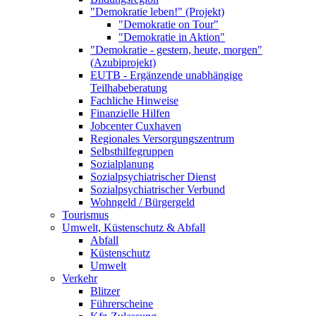
"Demokratie leben!" (Projekt)
"Demokratie on Tour"
"Demokratie in Aktion"
"Demokratie - gestern, heute, morgen"
(Azubiprojekt)
EUTB - Ergänzende unabhängige
Teilhabeberatung
Fachliche Hinweise
Finanzielle Hilfen
Jobcenter Cuxhaven
Regionales Versorgungszentrum
Selbsthilfegruppen
Sozialplanung
Sozialpsychiatrischer Dienst
Sozialpsychiatrischer Verbund
Wohngeld / Bürgergeld
Tourismus
Umwelt, Küstenschutz & Abfall
Abfall
Küstenschutz
Umwelt
Verkehr
Blitzer
Führerscheine