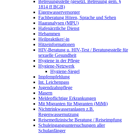
Betreuungsstelle (gesetzl. Betreuung gem. §
1814 ff BGB)
Eigenwasserversorger
Fachberatung Hören, Sprache und Sehen
Haaranalysen (MPU)
Hafenärztliche Dienst
Hebammen
Heilpraktiker/-in
Hitzeinformationen
HIV-Beratung u. HIV-Test / Beratungsstelle für
sexuelle Gesundheit
Hygiene in der Pflege
Hygiene-Netzwerk
Hygiene-Siegel
Impfempfehlung
Int. Leichenpass
Jugendzahnpflege
Masern
Meldepflichtige Erkrankungen
Mit Migranten für Migranten (MiMi)
Nichttrinkwasseranlagen z.B.
Regenwassernutzung
Reisemedizinische Beratung / Reiseimpfung
Schuleingangsuntersuchungen aller
Schulanfänger