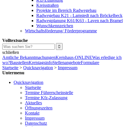
Kfz-Zulassung
Kreisstraßen
Projekte im Bereich Radwegebau
Radwegebau K21 - Lamstedt nach Bröckelbeck
Radwegplanung K61/K63 - Laven nach Bramel
Wunschkennzeichen
Wirtschaftsförderung/ Förderprogramme
Volltextsuche
schließen
Amtliche Bekanntmachungen
Kreishaus-ONLINE
Was erledige ich
wo?
Baustellen
Kreistagsinfo
Stellenangebote
Formulare
Startseite
>
Quicknavigation
>
Impressum
Untermenu
Quicknavigation
Startseite
Termine Führerscheinstelle
Termine Kfz-Zulassung
Aktuelles
Öffnungszeiten
Kontakt
Impressum
Datenschutz