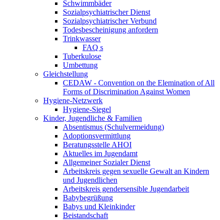
Schwimmbäder
Sozialpsychiatrischer Dienst
Sozialpsychiatrischer Verbund
Todesbescheinigung anfordern
Trinkwasser
FAQ s
Tuberkulose
Umbettung
Gleichstellung
CEDAW - Convention on the Elemination of All
Forms of Discrimination Against Women
Hygiene-Netzwerk
Hygiene-Siegel
Kinder, Jugendliche & Familien
Absentismus (Schulvermeidung)
Adoptionsvermittlung
Beratungsstelle AHOI
Aktuelles im Jugendamt
Allgemeiner Sozialer Dienst
Arbeitskreis gegen sexuelle Gewalt an Kindern
und Jugendlichen
Arbeitskreis gendersensible Jugendarbeit
Babybegrüßung
Babys und Kleinkinder
Beistandschaft