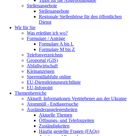
Tipps für die Angebotsabgabe
Stellenangebote
Stellenangebote
Regionale Stellenbörse für den öffentlichen
Dienst
Wir für Sie
Was erledige ich wo?
Formulare / Anträge
Formulare A bis L
Formulare M bis Z
Telefonverzeichnis
Geoportal (GIS)
Abfallwirtschaft
Kleinanzeigen
Sperrmüllabfuhr online
EU-Dienstleistungsrichtlinie
EU-Infopoint
Themenbereiche
Aktuell: Informationen Vertriebener aus der Ukraine
Atommüll - Endlagersuche
Ausländerangelegenheiten
Aktuelle Themen
Öffnungs- und Telefonzeiten
Zuständigkeiten
Häufig gestellte Fragen (FAQs)