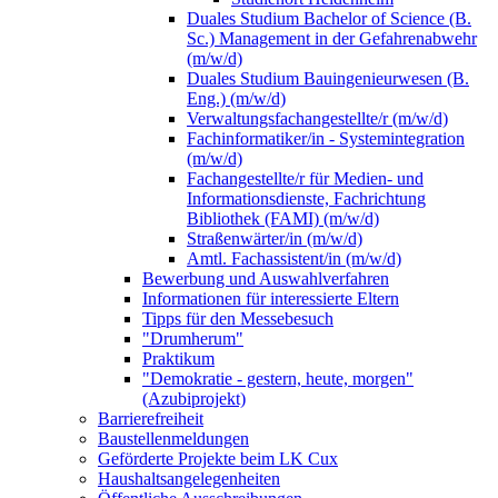
Duales Studium Bachelor of Science (B.
Sc.) Management in der Gefahrenabwehr
(m/w/d)
Duales Studium Bauingenieurwesen (B.
Eng.) (m/w/d)
Verwaltungsfachangestellte/r (m/w/d)
Fachinformatiker/in - Systemintegration
(m/w/d)
Fachangestellte/r für Medien- und
Informationsdienste, Fachrichtung
Bibliothek (FAMI) (m/w/d)
Straßenwärter/in (m/w/d)
Amtl. Fachassistent/in (m/w/d)
Bewerbung und Auswahlverfahren
Informationen für interessierte Eltern
Tipps für den Messebesuch
"Drumherum"
Praktikum
"Demokratie - gestern, heute, morgen"
(Azubiprojekt)
Barrierefreiheit
Baustellenmeldungen
Geförderte Projekte beim LK Cux
Haushaltsangelegenheiten