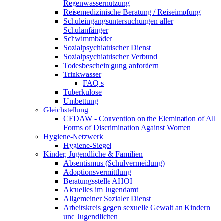
Regenwassernutzung
Reisemedizinische Beratung / Reiseimpfung
Schuleingangsuntersuchungen aller
Schulanfänger
Schwimmbäder
Sozialpsychiatrischer Dienst
Sozialpsychiatrischer Verbund
Todesbescheinigung anfordern
Trinkwasser
FAQ s
Tuberkulose
Umbettung
Gleichstellung
CEDAW - Convention on the Elemination of All
Forms of Discrimination Against Women
Hygiene-Netzwerk
Hygiene-Siegel
Kinder, Jugendliche & Familien
Absentismus (Schulvermeidung)
Adoptionsvermittlung
Beratungsstelle AHOI
Aktuelles im Jugendamt
Allgemeiner Sozialer Dienst
Arbeitskreis gegen sexuelle Gewalt an Kindern
und Jugendlichen