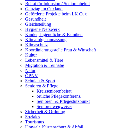
Beirat für Inklusion / Seniorenbeirat
Ganztag im Cuxland
Geförderte Projekte beim LK Cux
Gesundheit
Gleichstellung
Hygiene-Netzwerk
Kinder, Jugendliche & Familien
Klimafolgenanpassung
Klimaschutz
Koordinierungsstelle Frau & Wirtschaft
Kultur
Lebensmittel & Tiere
Migration & Teilhabe
Natur
ÖPNV
Schulen & Sport
Senioren & Pflege
Kreisseniorenbeirat
örtliche Pflegekonferenz
Senioren- & Pflegestützpunkt
Seniorenwegweiser
Sicherheit & Ordnung
Soziales
Tourismus
Umwelt, Küstenschutz & Abfall