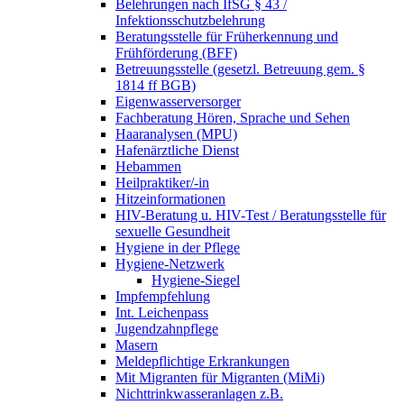
Belehrungen nach IfSG § 43 /
Infektionsschutzbelehrung
Beratungsstelle für Früherkennung und
Frühförderung (BFF)
Betreuungsstelle (gesetzl. Betreuung gem. §
1814 ff BGB)
Eigenwasserversorger
Fachberatung Hören, Sprache und Sehen
Haaranalysen (MPU)
Hafenärztliche Dienst
Hebammen
Heilpraktiker/-in
Hitzeinformationen
HIV-Beratung u. HIV-Test / Beratungsstelle für
sexuelle Gesundheit
Hygiene in der Pflege
Hygiene-Netzwerk
Hygiene-Siegel
Impfempfehlung
Int. Leichenpass
Jugendzahnpflege
Masern
Meldepflichtige Erkrankungen
Mit Migranten für Migranten (MiMi)
Nichttrinkwasseranlagen z.B.