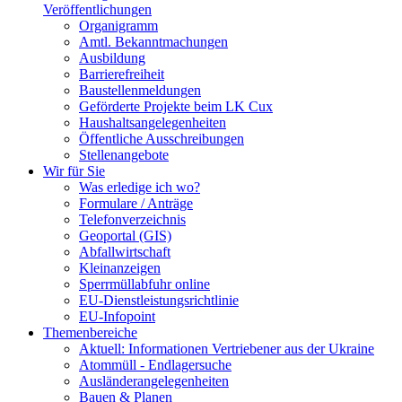
Veröffentlichungen
Organigramm
Amtl. Bekanntmachungen
Ausbildung
Barrierefreiheit
Baustellenmeldungen
Geförderte Projekte beim LK Cux
Haushaltsangelegenheiten
Öffentliche Ausschreibungen
Stellenangebote
Wir für Sie
Was erledige ich wo?
Formulare / Anträge
Telefonverzeichnis
Geoportal (GIS)
Abfallwirtschaft
Kleinanzeigen
Sperrmüllabfuhr online
EU-Dienstleistungsrichtlinie
EU-Infopoint
Themenbereiche
Aktuell: Informationen Vertriebener aus der Ukraine
Atommüll - Endlagersuche
Ausländerangelegenheiten
Bauen & Planen