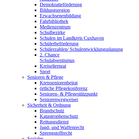
Demokratieförderung
Bildungsregion
Erwachsenenbildung
Fahrbibliothek
Medienzentrum
Schulbezirke
Schulen im Landkreis Cuxhaven
Schülerbeförderung
Schülerzahlen/ Schulentwicklungsplanung
2. Chance
Schulabsentismus
Kreiselternrat
Sport
Senioren & Pflege
Kreisseniorenbeirat
örtliche Pflegekonferenz
Senioren- & Pflegestützpunkt
Seniorenwegweiser
Sicherheit & Ordnung
Brandschutz
Katastrophenschutz
Rettungsdienst
Jagd- und Waffenrecht
Sprengstoffrecht
Soziales