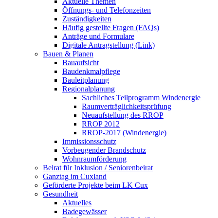
Aktuelle Themen
Öffnungs- und Telefonzeiten
Zuständigkeiten
Häufig gestellte Fragen (FAQs)
Anträge und Formulare
Digitale Antragstellung (Link)
Bauen & Planen
Bauaufsicht
Baudenkmalpflege
Bauleitplanung
Regionalplanung
Sachliches Teilprogramm Windenergie
Raumverträglichkeitsprüfung
Neuaufstellung des RROP
RROP 2012
RROP-2017 (Windenergie)
Immissionsschutz
Vorbeugender Brandschutz
Wohnraumförderung
Beirat für Inklusion / Seniorenbeirat
Ganztag im Cuxland
Geförderte Projekte beim LK Cux
Gesundheit
Aktuelles
Badegewässer