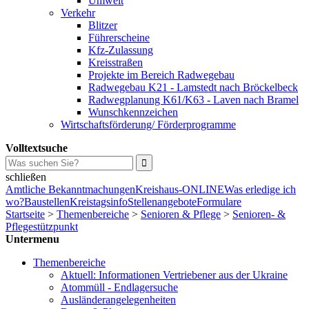
Umwelt
Verkehr
Blitzer
Führerscheine
Kfz-Zulassung
Kreisstraßen
Projekte im Bereich Radwegebau
Radwegebau K21 - Lamstedt nach Bröckelbeck
Radwegplanung K61/K63 - Laven nach Bramel
Wunschkennzeichen
Wirtschaftsförderung/ Förderprogramme
Volltextsuche
schließen
Amtliche Bekanntmachungen
Kreishaus-ONLINE
Was erledige ich
wo?
Baustellen
Kreistagsinfo
Stellenangebote
Formulare
Startseite
>
Themenbereiche
>
Senioren & Pflege
>
Senioren- &
Pflegestützpunkt
Untermenu
Themenbereiche
Aktuell: Informationen Vertriebener aus der Ukraine
Atommüll - Endlagersuche
Ausländerangelegenheiten