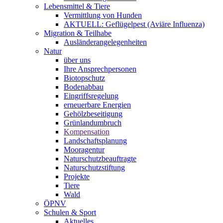
Lebensmittel & Tiere
Vermittlung von Hunden
AKTUELL: Geflügelpest (Aviäre Influenza)
Migration & Teilhabe
Ausländerangelegenheiten
Natur
über uns
Ihre Ansprechpersonen
Biotopschutz
Bodenabbau
Eingriffsregelung
erneuerbare Energien
Gehölzbeseitigung
Grünlandumbruch
Kompensation
Landschaftsplanung
Mooragentur
Naturschutzbeauftragte
Naturschutzstiftung
Projekte
Tiere
Wald
ÖPNV
Schulen & Sport
Aktuelles