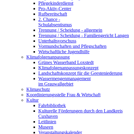
Pflegekinderdienst
Pro-Aktiv-Center
Rufbereitschaft
2. Chance -
Schulabsentismus
Trennung / Scheidung - allgemein
Trennung / Scheidung - Familiengericht Langen
Unterhaltsvorschuss
Vormundschaften und Pflegschaften
Wirtschaftliche Jugendhilfe
Klimafolgenanpassung
Grünes Wasserband Loxstedt
Klimafolgenanpassungskonzept
Landschaftskonzept für die Geesteniederung
Wassermengenmanagement
im Grauwallgebiet
Klimaschutz
Koordinierungsstelle Frau & Wirtschaft
Kultur
Fahrbibliothek
Kulturelle Förderungen durch den Landkreis
Cuxhaven
Leitlinien
Museen
Veranstaltungskalender