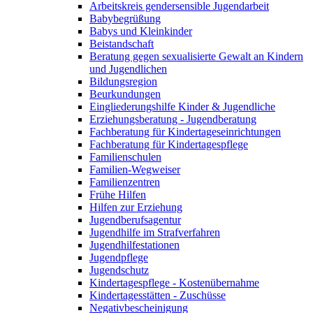
Arbeitskreis gendersensible Jugendarbeit
Babybegrüßung
Babys und Kleinkinder
Beistandschaft
Beratung gegen sexualisierte Gewalt an Kindern
und Jugendlichen
Bildungsregion
Beurkundungen
Eingliederungshilfe Kinder & Jugendliche
Erziehungsberatung - Jugendberatung
Fachberatung für Kindertageseinrichtungen
Fachberatung für Kindertagespflege
Familienschulen
Familien-Wegweiser
Familienzentren
Frühe Hilfen
Hilfen zur Erziehung
Jugendberufsagentur
Jugendhilfe im Strafverfahren
Jugendhilfestationen
Jugendpflege
Jugendschutz
Kindertagespflege - Kostenübernahme
Kindertagesstätten - Zuschüsse
Negativbescheinigung