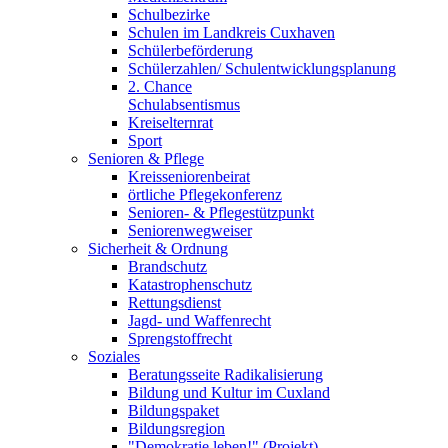
Schulbezirke
Schulen im Landkreis Cuxhaven
Schülerbeförderung
Schülerzahlen/ Schulentwicklungsplanung
2. Chance
Schulabsentismus
Kreiselternrat
Sport
Senioren & Pflege
Kreisseniorenbeirat
örtliche Pflegekonferenz
Senioren- & Pflegestützpunkt
Seniorenwegweiser
Sicherheit & Ordnung
Brandschutz
Katastrophenschutz
Rettungsdienst
Jagd- und Waffenrecht
Sprengstoffrecht
Soziales
Beratungsseite Radikalisierung
Bildung und Kultur im Cuxland
Bildungspaket
Bildungsregion
"Demokratie leben!" (Projekt)