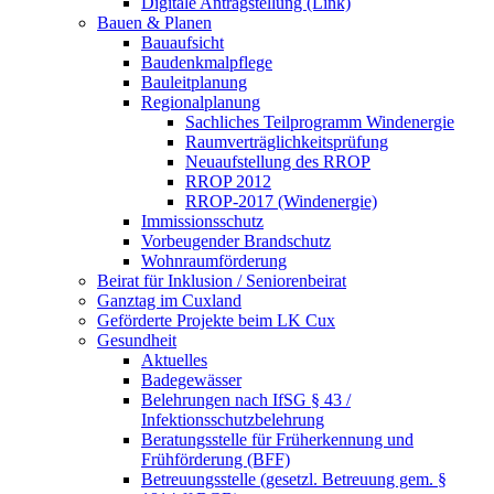
Digitale Antragstellung (Link)
Bauen & Planen
Bauaufsicht
Baudenkmalpflege
Bauleitplanung
Regionalplanung
Sachliches Teilprogramm Windenergie
Raumverträglichkeitsprüfung
Neuaufstellung des RROP
RROP 2012
RROP-2017 (Windenergie)
Immissionsschutz
Vorbeugender Brandschutz
Wohnraumförderung
Beirat für Inklusion / Seniorenbeirat
Ganztag im Cuxland
Geförderte Projekte beim LK Cux
Gesundheit
Aktuelles
Badegewässer
Belehrungen nach IfSG § 43 /
Infektionsschutzbelehrung
Beratungsstelle für Früherkennung und
Frühförderung (BFF)
Betreuungsstelle (gesetzl. Betreuung gem. §