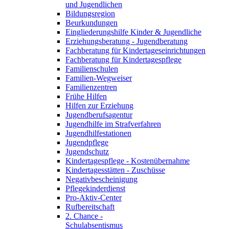
und Jugendlichen
Bildungsregion
Beurkundungen
Eingliederungshilfe Kinder & Jugendliche
Erziehungsberatung - Jugendberatung
Fachberatung für Kindertageseinrichtungen
Fachberatung für Kindertagespflege
Familienschulen
Familien-Wegweiser
Familienzentren
Frühe Hilfen
Hilfen zur Erziehung
Jugendberufsagentur
Jugendhilfe im Strafverfahren
Jugendhilfestationen
Jugendpflege
Jugendschutz
Kindertagespflege - Kostenübernahme
Kindertagesstätten - Zuschüsse
Negativbescheinigung
Pflegekinderdienst
Pro-Aktiv-Center
Rufbereitschaft
2. Chance -
Schulabsentismus