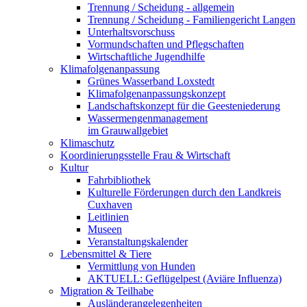
Trennung / Scheidung - allgemein
Trennung / Scheidung - Familiengericht Langen
Unterhaltsvorschuss
Vormundschaften und Pflegschaften
Wirtschaftliche Jugendhilfe
Klimafolgenanpassung
Grünes Wasserband Loxstedt
Klimafolgenanpassungskonzept
Landschaftskonzept für die Geesteniederung
Wassermengenmanagement
im Grauwallgebiet
Klimaschutz
Koordinierungsstelle Frau & Wirtschaft
Kultur
Fahrbibliothek
Kulturelle Förderungen durch den Landkreis
Cuxhaven
Leitlinien
Museen
Veranstaltungskalender
Lebensmittel & Tiere
Vermittlung von Hunden
AKTUELL: Geflügelpest (Aviäre Influenza)
Migration & Teilhabe
Ausländerangelegenheiten