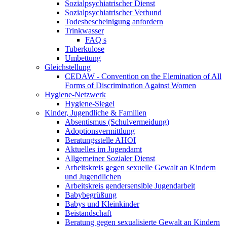
Sozialpsychiatrischer Dienst
Sozialpsychiatrischer Verbund
Todesbescheinigung anfordern
Trinkwasser
FAQ s
Tuberkulose
Umbettung
Gleichstellung
CEDAW - Convention on the Elemination of All
Forms of Discrimination Against Women
Hygiene-Netzwerk
Hygiene-Siegel
Kinder, Jugendliche & Familien
Absentismus (Schulvermeidung)
Adoptionsvermittlung
Beratungsstelle AHOI
Aktuelles im Jugendamt
Allgemeiner Sozialer Dienst
Arbeitskreis gegen sexuelle Gewalt an Kindern
und Jugendlichen
Arbeitskreis gendersensible Jugendarbeit
Babybegrüßung
Babys und Kleinkinder
Beistandschaft
Beratung gegen sexualisierte Gewalt an Kindern