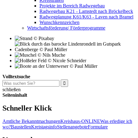
Kreisstraßen
Projekte im Bereich Radwegebau
Radwegebau K21 - Lamstedt nach Bröckelbeck
Radwegplanung K61/K63 - Laven nach Bramel
Wunschkennzeichen
Wirtschaftsförderung/ Förderprogramme
Volltextsuche
schließen
Seiteninhalt
Schneller Klick
Amtliche Bekanntmachungen
Kreishaus-ONLINE
Was erledige ich
wo?
Baustellen
Kreistagsinfo
Stellenangebote
Formulare