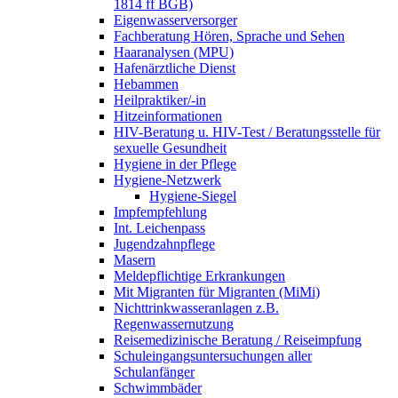
1814 ff BGB)
Eigenwasserversorger
Fachberatung Hören, Sprache und Sehen
Haaranalysen (MPU)
Hafenärztliche Dienst
Hebammen
Heilpraktiker/-in
Hitzeinformationen
HIV-Beratung u. HIV-Test / Beratungsstelle für
sexuelle Gesundheit
Hygiene in der Pflege
Hygiene-Netzwerk
Hygiene-Siegel
Impfempfehlung
Int. Leichenpass
Jugendzahnpflege
Masern
Meldepflichtige Erkrankungen
Mit Migranten für Migranten (MiMi)
Nichttrinkwasseranlagen z.B.
Regenwassernutzung
Reisemedizinische Beratung / Reiseimpfung
Schuleingangsuntersuchungen aller
Schulanfänger
Schwimmbäder