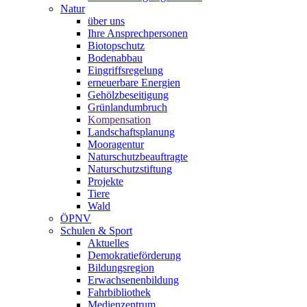
Natur
über uns
Ihre Ansprechpersonen
Biotopschutz
Bodenabbau
Eingriffsregelung
erneuerbare Energien
Gehölzbeseitigung
Grünlandumbruch
Kompensation
Landschaftsplanung
Mooragentur
Naturschutzbeauftragte
Naturschutzstiftung
Projekte
Tiere
Wald
ÖPNV
Schulen & Sport
Aktuelles
Demokratieförderung
Bildungsregion
Erwachsenenbildung
Fahrbibliothek
Medienzentrum