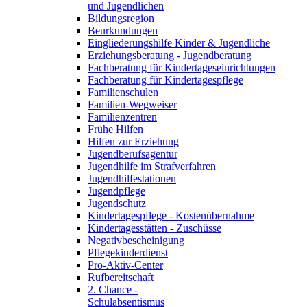
und Jugendlichen
Bildungsregion
Beurkundungen
Eingliederungshilfe Kinder & Jugendliche
Erziehungsberatung - Jugendberatung
Fachberatung für Kindertageseinrichtungen
Fachberatung für Kindertagespflege
Familienschulen
Familien-Wegweiser
Familienzentren
Frühe Hilfen
Hilfen zur Erziehung
Jugendberufsagentur
Jugendhilfe im Strafverfahren
Jugendhilfestationen
Jugendpflege
Jugendschutz
Kindertagespflege - Kostenübernahme
Kindertagesstätten - Zuschüsse
Negativbescheinigung
Pflegekinderdienst
Pro-Aktiv-Center
Rufbereitschaft
2. Chance -
Schulabsentismus