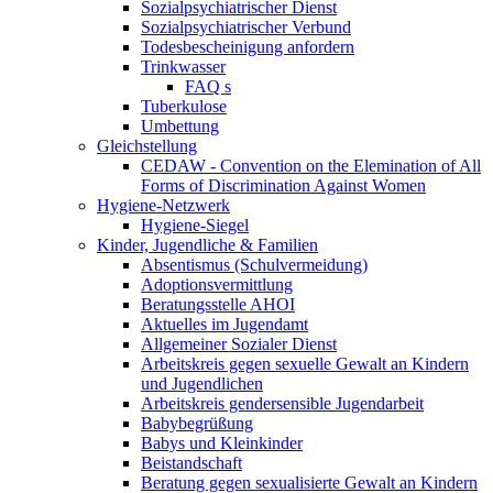
Sozialpsychiatrischer Dienst
Sozialpsychiatrischer Verbund
Todesbescheinigung anfordern
Trinkwasser
FAQ s
Tuberkulose
Umbettung
Gleichstellung
CEDAW - Convention on the Elemination of All
Forms of Discrimination Against Women
Hygiene-Netzwerk
Hygiene-Siegel
Kinder, Jugendliche & Familien
Absentismus (Schulvermeidung)
Adoptionsvermittlung
Beratungsstelle AHOI
Aktuelles im Jugendamt
Allgemeiner Sozialer Dienst
Arbeitskreis gegen sexuelle Gewalt an Kindern
und Jugendlichen
Arbeitskreis gendersensible Jugendarbeit
Babybegrüßung
Babys und Kleinkinder
Beistandschaft
Beratung gegen sexualisierte Gewalt an Kindern