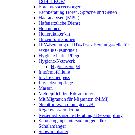
1814 ff BGB)
Eigenwasserversorger
Fachberatung Hören, Sprache und Sehen
Haaranalysen (MPU)
Hafenärztliche Dienst
Hebammen
Heilpraktiker/-in
Hitzeinformationen
HIV-Beratung u. HIV-Test / Beratungsstelle für
sexuelle Gesundheit
Hygiene in der Pflege
Hygiene-Netzwerk
Hygiene-Siegel
Impfempfehlung
Int. Leichenpass
Jugendzahnpflege
Masern
Meldepflichtige Erkrankungen
Mit Migranten für Migranten (MiMi)
Nichttrinkwasseranlagen z.B.
Regenwassernutzung
Reisemedizinische Beratung / Reiseimpfung
Schuleingangsuntersuchungen aller
Schulanfänger
Schwimmbäder