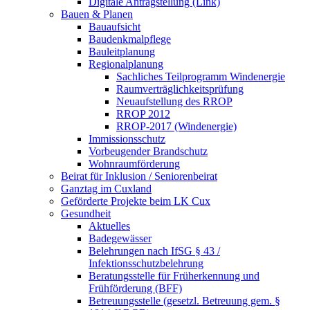
Digitale Antragstellung (Link)
Bauen & Planen
Bauaufsicht
Baudenkmalpflege
Bauleitplanung
Regionalplanung
Sachliches Teilprogramm Windenergie
Raumverträglichkeitsprüfung
Neuaufstellung des RROP
RROP 2012
RROP-2017 (Windenergie)
Immissionsschutz
Vorbeugender Brandschutz
Wohnraumförderung
Beirat für Inklusion / Seniorenbeirat
Ganztag im Cuxland
Geförderte Projekte beim LK Cux
Gesundheit
Aktuelles
Badegewässer
Belehrungen nach IfSG § 43 /
Infektionsschutzbelehrung
Beratungsstelle für Früherkennung und
Frühförderung (BFF)
Betreuungsstelle (gesetzl. Betreuung gem. §