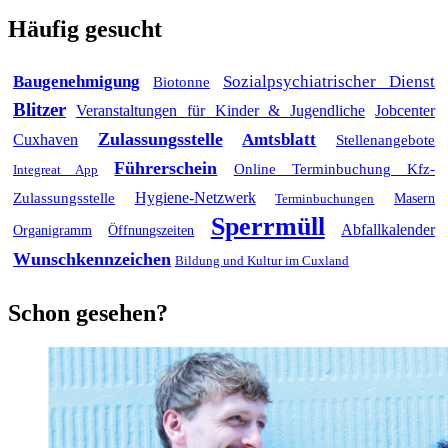
Häufig gesucht
Baugenehmigung
Sozialpsychiatrischer Dienst
Biotonne
Blitzer
Veranstaltungen für Kinder & Jugendliche
Jobcenter
Zulassungsstelle
Amtsblatt
Cuxhaven
Stellenangebote
Führerschein
Online Terminbuchung Kfz-
Integreat App
Hygiene-Netzwerk
Zulassungsstelle
Masern
Terminbuchungen
Sperrmüll
Abfallkalender
Öffnungszeiten
Organigramm
Wunschkennzeichen
Bildung und Kultur im Cuxland
Schon gesehen?