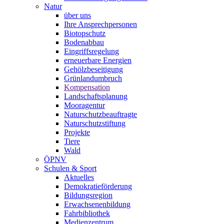
Natur
über uns
Ihre Ansprechpersonen
Biotopschutz
Bodenabbau
Eingriffsregelung
erneuerbare Energien
Gehölzbeseitigung
Grünlandumbruch
Kompensation
Landschaftsplanung
Mooragentur
Naturschutzbeauftragte
Naturschutzstiftung
Projekte
Tiere
Wald
ÖPNV
Schulen & Sport
Aktuelles
Demokratieförderung
Bildungsregion
Erwachsenenbildung
Fahrbibliothek
Medienzentrum