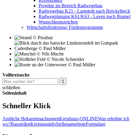
Kreisstraßen
Projekte im Bereich Radwegebau
Radwegebau K21 - Lamstedt nach Bröckelbeck
Radwegplanung K61/K63 - Laven nach Bramel
Wunschkennzeichen
Wirtschaftsförderung/ Förderprogramme
Volltextsuche
schließen
Seiteninhalt
Schneller Klick
Amtliche Bekanntmachungen
Kreishaus-ONLINE
Was erledige ich
wo?
Baustellen
Kreistagsinfo
Stellenangebote
Formulare