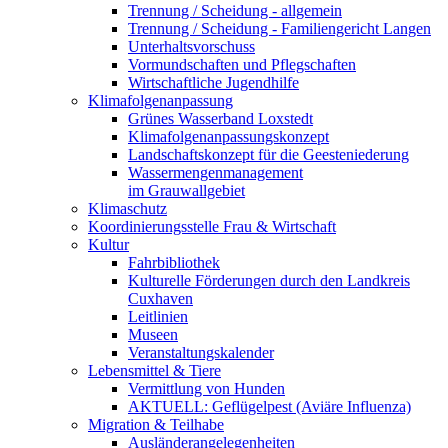
Trennung / Scheidung - allgemein
Trennung / Scheidung - Familiengericht Langen
Unterhaltsvorschuss
Vormundschaften und Pflegschaften
Wirtschaftliche Jugendhilfe
Klimafolgenanpassung
Grünes Wasserband Loxstedt
Klimafolgenanpassungskonzept
Landschaftskonzept für die Geesteniederung
Wassermengenmanagement
im Grauwallgebiet
Klimaschutz
Koordinierungsstelle Frau & Wirtschaft
Kultur
Fahrbibliothek
Kulturelle Förderungen durch den Landkreis
Cuxhaven
Leitlinien
Museen
Veranstaltungskalender
Lebensmittel & Tiere
Vermittlung von Hunden
AKTUELL: Geflügelpest (Aviäre Influenza)
Migration & Teilhabe
Ausländerangelegenheiten