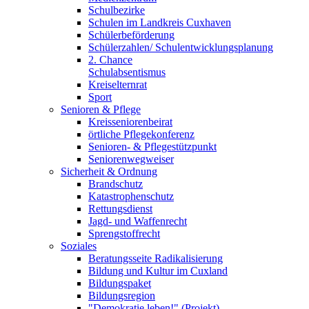
Schulbezirke
Schulen im Landkreis Cuxhaven
Schülerbeförderung
Schülerzahlen/ Schulentwicklungsplanung
2. Chance
Schulabsentismus
Kreiselternrat
Sport
Senioren & Pflege
Kreisseniorenbeirat
örtliche Pflegekonferenz
Senioren- & Pflegestützpunkt
Seniorenwegweiser
Sicherheit & Ordnung
Brandschutz
Katastrophenschutz
Rettungsdienst
Jagd- und Waffenrecht
Sprengstoffrecht
Soziales
Beratungsseite Radikalisierung
Bildung und Kultur im Cuxland
Bildungspaket
Bildungsregion
"Demokratie leben!" (Projekt)