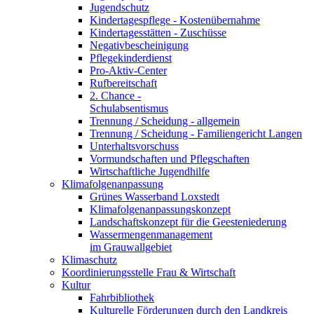
Jugendschutz
Kindertagespflege - Kostenübernahme
Kindertagesstätten - Zuschüsse
Negativbescheinigung
Pflegekinderdienst
Pro-Aktiv-Center
Rufbereitschaft
2. Chance -
Schulabsentismus
Trennung / Scheidung - allgemein
Trennung / Scheidung - Familiengericht Langen
Unterhaltsvorschuss
Vormundschaften und Pflegschaften
Wirtschaftliche Jugendhilfe
Klimafolgenanpassung
Grünes Wasserband Loxstedt
Klimafolgenanpassungskonzept
Landschaftskonzept für die Geesteniederung
Wassermengenmanagement
im Grauwallgebiet
Klimaschutz
Koordinierungsstelle Frau & Wirtschaft
Kultur
Fahrbibliothek
Kulturelle Förderungen durch den Landkreis