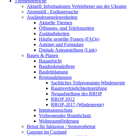
Themenbereiche
Aktuell: Informationen Vertriebener aus der Ukraine
Atommüll - Endlagersuche
Ausländerangelegenheiten
Aktuelle Themen
Öffnungs- und Telefonzeiten
Zuständigkeiten
Häufig gestellte Fragen (FAQs)
Anträge und Formulare
Digitale Antragstellung (Link)
Bauen & Planen
Bauaufsicht
Baudenkmalpflege
Bauleitplanung
Regionalplanung
Sachliches Teilprogramm Windenergie
Raumverträglichkeitsprüfung
Neuaufstellung des RROP
RROP 2012
RROP-2017 (Windenergie)
Immissionsschutz
Vorbeugender Brandschutz
Wohnraumförderung
Beirat für Inklusion / Seniorenbeirat
Ganztag im Cuxland