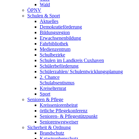
Wald
ÖPNV
Schulen & Sport
Aktuelles
Demokratieförderung
Bildungsregion
Erwachsenenbildung
Fahrbibliothek
Medienzentrum
Schulbezirke
Schulen im Landkreis Cuxhaven
Schülerbeförderung
Schülerzahlen/ Schulentwicklungsplanung
2. Chance
Schulabsentismus
Kreiselternrat
Sport
Senioren & Pflege
Kreisseniorenbeirat
örtliche Pflegekonferenz
Senioren- & Pflegestützpunkt
Seniorenwegweiser
Sicherheit & Ordnung
Brandschutz
Katastrophenschutz