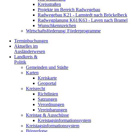
Kreisstraßen
Projekte im Bereich Radwegebau
Radwegebau K21 - Lamstedt nach Bröckelbeck
Radwegplanung K61/K63 - Laven nach Bramel
Wunschkennzeichen
Wirtschaftsförderung/ Förderprogramme
Terminbuchungen
Aktuelles im
Ausländerwesen
Landkreis &
Politik
Gemeinden und Städte
Karten
Kreiskarte
Geoportal
Kreisrecht
Richtlinien
Satzungen
Verordnungen
Vereinbarungen
Kreistag & Ausschüsse
Kreistagsinformationssystem
Kreistagsinformationssystem
Bürgerlotse