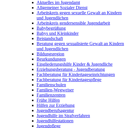
Aktuelles im Jugendamt
Allgemeiner Sozialer Dienst
Arbeitskreis gegen sexuelle Gewalt an Kindern
und Jugendlichen
Arbeitskreis gendersensible Jugendarbeit
Babybegrüßung
Babys und Kleinkinder
Beistandschaft
Beratung gegen sexualisierte Gewalt an Kindern
und Jugendlichen
Bildungsregion
Beurkundungen
Eingliederungshilfe Kinder & Jugendliche
Erziehungsberatung - Jugendberatung
Fachberatung für Kindertageseinrichtungen
Fachberatung für Kindertagespflege
Familienschulen
Familien-Wegweiser
Familienzentren
Frühe Hilfen
Hilfen zur Erziehung
Jugendberufsagentur
Jugendhilfe im Strafverfahren
Jugendhilfestationen
Jugendpflege