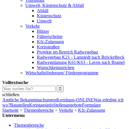
Tourismus
Umwelt, Küstenschutz & Abfall
Abfall
Küstenschutz
Umwelt
Verkehr
Blitzer
Führerscheine
Kfz-Zulassung
Kreisstraßen
Projekte im Bereich Radwegebau
Radwegebau K21 - Lamstedt nach Bröckelbeck
Radwegplanung K61/K63 - Laven nach Bramel
Wunschkennzeichen
Wirtschaftsförderung/ Förderprogramme
Volltextsuche
schließen
Amtliche Bekanntmachungen
Kreishaus-ONLINE
Was erledige ich
wo?
Baustellen
Kreistagsinfo
Stellenangebote
Formulare
Startseite
>
Themenbereiche
>
Verkehr
>
Kfz-Zulassung
Untermenu
Themenbereiche