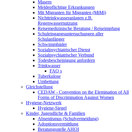
Masern
Meldepflichtige Erkrankungen
Mit Migranten für Migranten (MiMi)
Nichttrinkwasseranlagen z.B.
Regenwassernutzung
Reisemedizinische Beratung / Reiseimpfung
Schuleingangsuntersuchungen aller
Schulanfänger
Schwimmbäder
Sozialpsychiatrischer Dienst
Sozialpsychiatrischer Verbund
Todesbescheinigung anfordern
Trinkwasser
FAQ s
Tuberkulose
Umbettung
Gleichstellung
CEDAW - Convention on the Elemination of All
Forms of Discrimination Against Women
Hygiene-Netzwerk
Hygiene-Siegel
Kinder, Jugendliche & Familien
Absentismus (Schulvermeidung)
Adoptionsvermittlung
Beratungsstelle AHOI