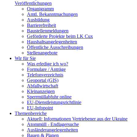
Veröffentlichungen
Organigramm
Amtl. Bekanntmachungen
Ausbildung
Barrierefreiheit
Baustellenmeldungen
Geförderte Projekte beim LK Cux
Haushaltsangelegenheiten
Öffentliche Ausschreibungen
Stellenangebote
Wir für Sie
Was erledige ich wo?
Formulare / Anträge
Telefonverzeichnis
Geoportal (GIS)
Abfallwirtschaft
Kleinanzeigen
Sperrmüllabfuhr online
EU-Dienstleistungsrichtlinie
EU-Infopoint
Themenbereiche
Aktuell: Informationen Vertriebener aus der Ukraine
Atommüll - Endlagersuche
Ausländerangelegenheiten
Bauen & Planen