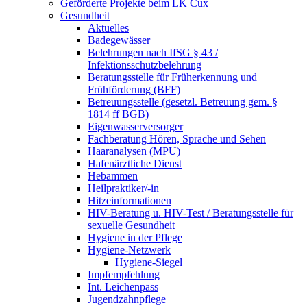
Geförderte Projekte beim LK Cux
Gesundheit
Aktuelles
Badegewässer
Belehrungen nach IfSG § 43 /
Infektionsschutzbelehrung
Beratungsstelle für Früherkennung und
Frühförderung (BFF)
Betreuungsstelle (gesetzl. Betreuung gem. §
1814 ff BGB)
Eigenwasserversorger
Fachberatung Hören, Sprache und Sehen
Haaranalysen (MPU)
Hafenärztliche Dienst
Hebammen
Heilpraktiker/-in
Hitzeinformationen
HIV-Beratung u. HIV-Test / Beratungsstelle für
sexuelle Gesundheit
Hygiene in der Pflege
Hygiene-Netzwerk
Hygiene-Siegel
Impfempfehlung
Int. Leichenpass
Jugendzahnpflege