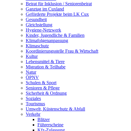
Beirat für Inklusion / Seniorenbeirat
Ganztag im Cuxland
Geförderte Projekte beim LK Cux
Gesundheit
Gleichstellung
Hygiene-Netzwerk
Kinder, Jugendliche & Familien
Klimafolgenanpassung
Klimaschutz
Koordinierungsstelle Frau & Wirtschaft
Kultur
Lebensmittel & Tiere
Migration & Teilhabe
Natur
ÖPNV
Schulen & Sport
Senioren & Pflege
Sicherheit & Ordnung
Soziales
Tourismus
Umwelt, Küstenschutz & Abfall
Verkehr
Blitzer
Führerscheine
Kfz-Zulassung