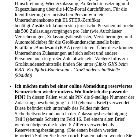
Umschreibung, Wiederzulassung, Außerbetriebsetzung und
Tageszulassung über die i-Kfz-Portal durchführen. Für die
Identifizierung der juristischen Person wird ein
Unternehmenskonto mit ELSTER-Zertifikat
benötigt.Zusätzlich können sich juristische Personen mit mehr
als 500 Zulassungsvorgängen pro Jahr (wie Autohäuser,
Versicherungen, Zulassungsdienstleister, Versicherungen und
Automobilclubs) für die Großkundenschnittstelle beim
Kraftfahrt-Bundesamt (KBA) registrieren. Über diese können
Unternehmen Zulassungen auf sich selbst und andere
Personen auch in großer Zahl abwickeln. Weitere Infos zur
Großkundenschnittstelle finden Sie unter
(Links GKS beim
KBA: Kraftfahrt-Bundesamt - Großkundenschnittstelle
(kba.de))
Ich möchte mein bei einer online Abmeldung reserviertes
Kennzeichen wieder nutzen. Wo finde ich die passende
PIN?
In diesen Fällen wird als PiN die 9-stellige Nummer der
Zulassungsbescheinigung Teil II (ehemals Brief) verwendet.
Diese befindet sich unterhalb des Feldes mit dem
Sicherheitscode und auch in der Zulassungsbescheinigung
Teil I (ehemals Schein) im Feld 16. Bei einem alten Brief
werden übrigens die letzten 6 Ziffern verwendet als
Reservierungsbestätigung. (Die ersten beiden werden
ignoriert.) Sollten Sie hierzu noch Fragen haben, wenden Sie